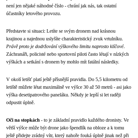
není jen nějaké náhodné číslo - chrání jak nás, tak ostatní
účastníky letového provozu.
Představte si situaci: Letíte se svým dronem nad krásnou
krajinou a najednou uslyšíte charakteristický zvuk vrtulníku.
Právě proto je dodržování výškového limitu naprosto klíčové
.
Záchranáři, policisté nebo sportovní piloti často létají v nízkých
výškách a setkání s dronem by mohlo mít fatální následky.
V okolí letišť platí ještě přísnější pravidla. Do 5,5 kilometru od
letiště můžete létat maximálně ve výšce 30 až 50 metrů - asi jako
výška desetipatrového paneláku. Někdy je lepší si let raději
odpustit úplně.
Oči na stopkách
- to je základní pravidlo každého dronisty. Ve
větší výšce může být drone jako špendlík na obloze a k tomu
ještě přidejte zrádný vítr, který nahoře fouká úplně jinak než při