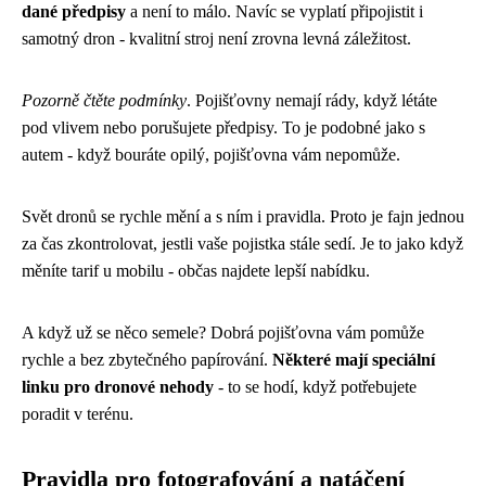
dané předpisy
a není to málo. Navíc se vyplatí připojistit i
samotný dron - kvalitní stroj není zrovna levná záležitost.
Pozorně čtěte podmínky
. Pojišťovny nemají rády, když létáte
pod vlivem nebo porušujete předpisy. To je podobné jako s
autem - když bouráte opilý, pojišťovna vám nepomůže.
Svět dronů se rychle mění a s ním i pravidla. Proto je fajn jednou
za čas zkontrolovat, jestli vaše pojistka stále sedí. Je to jako když
měníte tarif u mobilu - občas najdete lepší nabídku.
A když už se něco semele? Dobrá pojišťovna vám pomůže
rychle a bez zbytečného papírování.
Některé mají speciální
linku pro dronové nehody
- to se hodí, když potřebujete
poradit v terénu.
Pravidla pro fotografování a natáčení