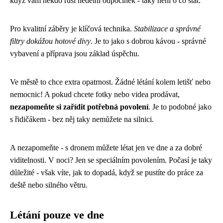
když vám někdo ruší nedělní odpočinek - taky není o co stát.
Pro kvalitní záběry je klíčová technika.
Stabilizace a správné
filtry dokážou hotové divy
. Je to jako s dobrou kávou - správné
vybavení a příprava jsou základ úspěchu.
Ve městě to chce extra opatrnost. Žádné létání kolem letišť nebo
nemocnic! A pokud chcete fotky nebo videa prodávat,
nezapomeňte si zařídit potřebná povolení
. Je to podobné jako
s řidičákem - bez něj taky nemůžete na silnici.
A nezapomeňte - s dronem můžete létat jen ve dne a za dobré
viditelnosti. V noci? Jen se speciálním povolením. Počasí je taky
důležité - však víte, jak to dopadá, když se pustíte do práce za
deště nebo silného větru.
Létání pouze ve dne