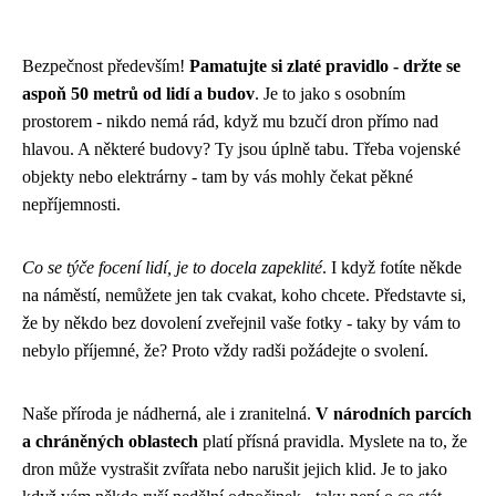
Bezpečnost především!
Pamatujte si zlaté pravidlo - držte se
aspoň 50 metrů od lidí a budov
. Je to jako s osobním
prostorem - nikdo nemá rád, když mu bzučí dron přímo nad
hlavou. A některé budovy? Ty jsou úplně tabu. Třeba vojenské
objekty nebo elektrárny - tam by vás mohly čekat pěkné
nepříjemnosti.
Co se týče focení lidí, je to docela zapeklité
. I když fotíte někde
na náměstí, nemůžete jen tak cvakat, koho chcete. Představte si,
že by někdo bez dovolení zveřejnil vaše fotky - taky by vám to
nebylo příjemné, že? Proto vždy radši požádejte o svolení.
Naše příroda je nádherná, ale i zranitelná.
V národních parcích
a chráněných oblastech
platí přísná pravidla. Myslete na to, že
dron může vystrašit zvířata nebo narušit jejich klid. Je to jako