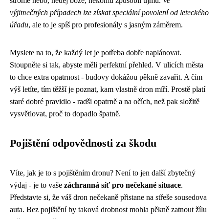
stromě nebo, nedej bože, někomu způsobil újmu.
Ve
výjimečných případech lze získat speciální povolení od leteckého
úřadu
, ale to je spíš pro profesionály s jasným záměrem.
Myslete na to, že každý let je potřeba dobře naplánovat.
Stoupněte si tak, abyste měli perfektní přehled. V ulicích města
to chce extra opatrnost - budovy dokážou pěkně zavařit. A čím
výš letíte, tím těžší je poznat, kam vlastně dron míří. Prostě platí
staré dobré pravidlo - radši opatrně a na očích, než pak složitě
vysvětlovat, proč to dopadlo špatně.
Pojištění odpovědnosti za škodu
Víte, jak je to s pojištěním dronu? Není to jen další zbytečný
výdaj - je to vaše
záchranná síť pro nečekané situace
.
Představte si, že váš dron nečekaně přistane na střeše sousedova
auta. Bez pojištění by taková drobnost mohla pěkně zatnout žílu