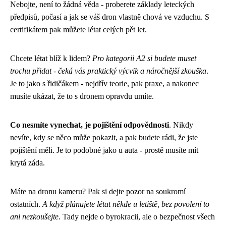
Nebojte, není to žádná věda - proberete základy leteckých
předpisů, počasí a jak se váš dron vlastně chová ve vzduchu. S
certifikátem pak můžete létat celých pět let.
Chcete létat blíž k lidem?
Pro kategorii A2 si budete muset
trochu přidat - čeká vás praktický výcvik a náročnější zkouška
.
Je to jako s řidičákem - nejdřív teorie, pak praxe, a nakonec
musíte ukázat, že to s dronem opravdu umíte.
Co nesmíte vynechat, je pojištění odpovědnosti
. Nikdy
nevíte, kdy se něco může pokazit, a pak budete rádi, že jste
pojištění měli. Je to podobné jako u auta - prostě musíte mít
krytá záda.
Máte na dronu kameru? Pak si dejte pozor na soukromí
ostatních.
A když plánujete létat někde u letiště, bez povolení to
ani nezkoušejte
. Tady nejde o byrokracii, ale o bezpečnost všech