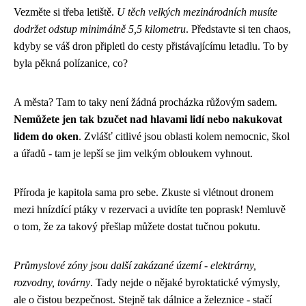
Vezměte si třeba letiště.
U těch velkých mezinárodních musíte
dodržet odstup minimálně 5,5 kilometru
. Představte si ten chaos,
kdyby se váš dron připletl do cesty přistávajícímu letadlu. To by
byla pěkná polízanice, co?
A města? Tam to taky není žádná procházka růžovým sadem.
Nemůžete jen tak bzučet nad hlavami lidí nebo nakukovat
lidem do oken
. Zvlášť citlivé jsou oblasti kolem nemocnic, škol
a úřadů - tam je lepší se jim velkým obloukem vyhnout.
Příroda je kapitola sama pro sebe. Zkuste si vlétnout dronem
mezi hnízdící ptáky v rezervaci a uvidíte ten poprask! Nemluvě
o tom, že za takový přešlap můžete dostat tučnou pokutu.
Průmyslové zóny jsou další zakázané území - elektrárny,
rozvodny, továrny
. Tady nejde o nějaké byroktatické výmysly,
ale o čistou bezpečnost. Stejně tak dálnice a železnice - stačí