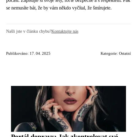
počasí. Zapisujte si svoje lety, foťte bezpečně a s respektem. Pak
se nemusíte bát, že by vám někdo vyčítal, že šmírujete.
Našli jste v článku chybu?
Kontaktujte nás
Publikováno: 17. 04. 2025
Kategorie:
Ostatní
Portál dopravy: Jak zkontrolovat své