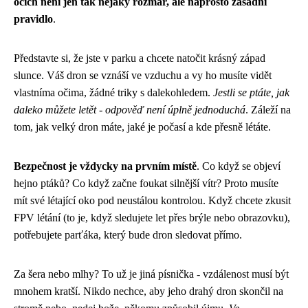
očích není jen tak nějaký rozmar, ale naprosto zásadní
pravidlo
.
Představte si, že jste v parku a chcete natočit krásný západ
slunce. Váš dron se vznáší ve vzduchu a vy ho musíte vidět
vlastníma očima, žádné triky s dalekohledem.
Jestli se ptáte, jak
daleko můžete letět - odpověď není úplně jednoduchá
. Záleží na
tom, jak velký dron máte, jaké je počasí a kde přesně létáte.
Bezpečnost je vždycky na prvním místě
. Co když se objeví
hejno ptáků? Co když začne foukat silnější vítr? Proto musíte
mít své létající oko pod neustálou kontrolou. Když chcete zkusit
FPV létání (to je, když sledujete let přes brýle nebo obrazovku),
potřebujete parťáka, který bude dron sledovat přímo.
Za šera nebo mlhy? To už je jiná písnička - vzdálenost musí být
mnohem kratší. Nikdo nechce, aby jeho drahý dron skončil na