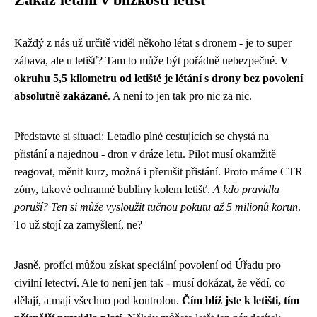
Zákaz létání v blízkosti letišť
Každý z nás už určitě viděl někoho létat s dronem - je to super
zábava, ale u letišť? Tam to může být pořádně nebezpečné.
V
okruhu 5,5 kilometru od letiště je létání s drony bez povolení
absolutně zakázané
. A není to jen tak pro nic za nic.
Představte si situaci: Letadlo plné cestujících se chystá na
přistání a najednou - dron v dráze letu. Pilot musí okamžitě
reagovat, měnit kurz, možná i přerušit přistání. Proto máme CTR
zóny, takové ochranné bubliny kolem letišť.
A kdo pravidla
poruší? Ten si může vysloužit tučnou pokutu až 5 milionů korun
.
To už stojí za zamyšlení, ne?
Jasně, profíci můžou získat speciální povolení od Úřadu pro
civilní letectví. Ale to není jen tak - musí dokázat, že vědí, co
dělají, a mají všechno pod kontrolou.
Čím blíž jste k letišti, tím