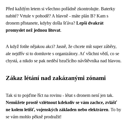
Před každým letem si všechno pořádně zkontrolujte. Baterky
nabité? Vrtule v pohodě? A hlavně - máte plán B? Kam s
dronem přistanete, kdyby došla šťáva?
Lepší dvakrát
promyslet než jednou litovat
.
A když fotíte nějakou akci? Jasně, že chcete mít super záběry,
ale nejdřív si to domluvte s organizátory. Ať všichni vědí, co se
chystá, a nikdo se pak neděsí bzučícího návštěvníka nad hlavou.
Zákaz létání nad zakázanými zónami
Tak si to pojďme říct na rovinu - létat s dronem není jen tak.
Nemůžete prostě vzlétnout kdekoliv se vám zachce, zvlášť
ne kolem letišť, vojenských základen nebo elektráren
. To by
se vám mohlo pěkně prodražit!