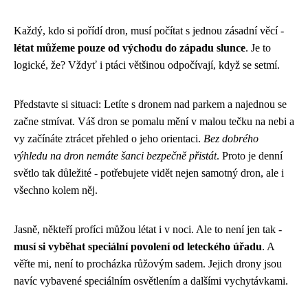
Každý, kdo si pořídí dron, musí počítat s jednou zásadní věcí -
létat můžeme pouze od východu do západu slunce
. Je to
logické, že? Vždyť i ptáci většinou odpočívají, když se setmí.
Představte si situaci: Letíte s dronem nad parkem a najednou se
začne stmívat. Váš dron se pomalu mění v malou tečku na nebi a
vy začínáte ztrácet přehled o jeho orientaci.
Bez dobrého
výhledu na dron nemáte šanci bezpečně přistát
. Proto je denní
světlo tak důležité - potřebujete vidět nejen samotný dron, ale i
všechno kolem něj.
Jasně, někteří profíci můžou létat i v noci. Ale to není jen tak -
musí si vyběhat speciální povolení od leteckého úřadu
. A
věřte mi, není to procházka růžovým sadem. Jejich drony jsou
navíc vybavené speciálním osvětlením a dalšími vychytávkami.