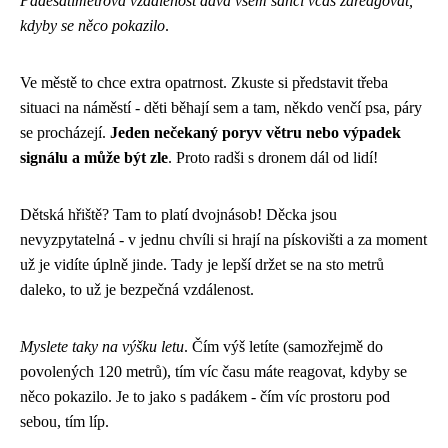
Padesátimetrová vzdálenost dává všem šanci včas zareagovat,
kdyby se něco pokazilo
.
Ve městě to chce extra opatrnost. Zkuste si představit třeba
situaci na náměstí - děti běhají sem a tam, někdo venčí psa, páry
se procházejí.
Jeden nečekaný poryv větru nebo výpadek
signálu a může být zle
. Proto radši s dronem dál od lidí!
Dětská hřiště? Tam to platí dvojnásob! Děcka jsou
nevyzpytatelná - v jednu chvíli si hrají na pískovišti a za moment
už je vidíte úplně jinde. Tady je lepší držet se na sto metrů
daleko, to už je bezpečná vzdálenost.
Myslete taky na výšku letu
. Čím výš letíte (samozřejmě do
povolených 120 metrů), tím víc času máte reagovat, kdyby se
něco pokazilo. Je to jako s padákem - čím víc prostoru pod
sebou, tím líp.