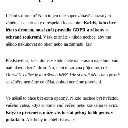
Létání s dronem? Není to jen o té super zábavě a krásných
záběrech - je to taky o respektu k ostatním.
Každý, kdo chce
létat s dronem, musí znát pravidla GDPR a zákony o
ochraně soukromí
. Však to znáte - nikdo nechce, aby mu
někdo nakukoval do oken nebo na zahradu, že?
Představte si, že si doma v klidu čtete na terase a najednou vám
nad hlavou bzučí dron. No, není to zrovna příjemné, co?
Obzvlášť citlivé je to u škol a hřišť, kde si hrají děti
- tam prostě
se záběry nemáme co dělat, pokud nemáme povolení.
Ve městě to chce být extra opatrný. Nikdo nechce být hvězdou
vašeho videa, když si doma vaří večeři nebo kouká na televizi.
Když to přeženete, může vás to stát pěkný balík peněz v
pokutách
. A kdo by to chtěl riskovat?