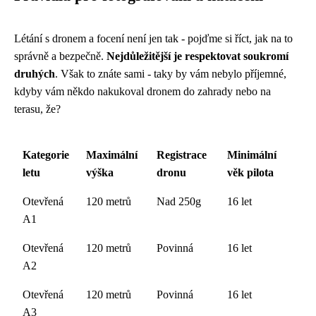
Létání s dronem a focení není jen tak - pojďme si říct, jak na to
správně a bezpečně.
Nejdůležitější je respektovat soukromí
druhých
. Však to znáte sami - taky by vám nebylo příjemné,
kdyby vám někdo nakukoval dronem do zahrady nebo na
terasu, že?
Kategorie
Maximální
Registrace
Minimální
letu
výška
dronu
věk pilota
Otevřená
120 metrů
Nad 250g
16 let
A1
Otevřená
120 metrů
Povinná
16 let
A2
Otevřená
120 metrů
Povinná
16 let
A3