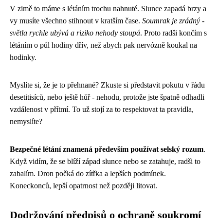
V zimě to máme s létáním trochu nahnuté. Slunce zapadá brzy a
vy musíte všechno stihnout v kratším čase.
Soumrak je zrádný -
světla rychle ubývá a riziko nehody stoupá
. Proto radši končím s
létáním o půl hodiny dřív, než abych pak nervózně koukal na
hodinky.
Myslíte si, že je to přehnané? Zkuste si představit pokutu v řádu
desetitisíců, nebo ještě hůř - nehodu, protože jste špatně odhadli
vzdálenost v přítmí. To už stojí za to respektovat ta pravidla,
nemyslíte?
Bezpečné létání znamená především používat selský rozum
.
Když vidím, že se blíží západ slunce nebo se zatahuje, radši to
zabalím. Dron počká do zítřka a lepších podmínek.
Koneckonců, lepší opatrnost než později litovat.
Dodržování předpisů o ochraně soukromí