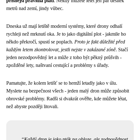
přísnější pravidla platí
. Někdy můžete letět jen pár desítek
metrů nad zemí, jindy vůbec.
Dneska už mají letiště moderní systémy, které drony odhalí
rychleji než mrknutí oka. Je to jako digitální plot - jakmile ho
někdo překročí, spustí se poplach.
Proto je fakt důležité před
každým letem zkontrolovat, jestli nejste v zakázané zóně
. Stačí
jeden nezodpovědný let a může z toho být pěkný průšvih -
zpožděné lety, naštvaní cestující a problémy s úřady.
Pamatujte, že kolem letišť se to hemží letadly jako v úlu.
Myslete na bezpečnost všech - jeden malý dron může způsobit
obrovské problémy. Radši si dvakrát ověřte, kde můžete létat,
než abyste později litovali.
Každý dron je jako pták na obloze, ale zodpovědnost