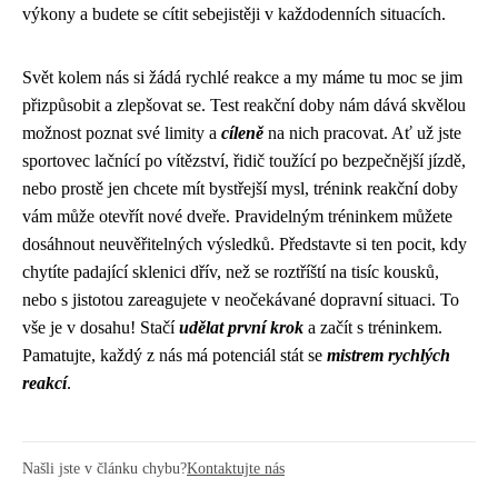
výkony a budete se cítit sebejistěji v každodenních situacích.
Svět kolem nás si žádá rychlé reakce a my máme tu moc se jim
přizpůsobit a zlepšovat se. Test reakční doby nám dává skvělou
možnost poznat své limity a
cíleně
na nich pracovat. Ať už jste
sportovec lačnící po vítězství, řidič toužící po bezpečnější jízdě,
nebo prostě jen chcete mít bystřejší mysl, trénink reakční doby
vám může otevřít nové dveře. Pravidelným tréninkem můžete
dosáhnout neuvěřitelných výsledků. Představte si ten pocit, kdy
chytíte padající sklenici dřív, než se roztříští na tisíc kousků,
nebo s jistotou zareagujete v neočekávané dopravní situaci. To
vše je v dosahu! Stačí
udělat první krok
a začít s tréninkem.
Pamatujte, každý z nás má potenciál stát se
mistrem rychlých
reakcí
.
Našli jste v článku chybu?
Kontaktujte nás