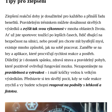
Tipy pro zlepšení
Zlepšení reakční doby je dosažitelné pro každého a přináší řadu
benefitů. Pravidelným tréninkem můžete dosáhnout skvělých
výsledků a
zvýšit tak svou výkonnost
v mnoha oblastech života.
Ať už jste sportovec toužící po lepších časech, řidič dbající na
bezpečnost na silnici, nebo prostě jen chcete mít bystřejší mysl,
existuje mnoho způsobů, jak na sobě pracovat. Zaměřte se na
hry a aplikace, které procvičují rychlost reakce a postřeh.
Důležitý je i dostatek spánku, zdravá strava a pravidelný pohyb,
které pozitivně ovlivňují fungování mozku. Nezapomínejte na
pravidelnost a vytrvalost
– i malé krůčky vedou k velkým
výsledkům. Představte si ten skvělý pocit, kdy se vaše reakce
zrychlí a vy budete schopni
reagovat na podněty s lehkostí a
jistotou
.