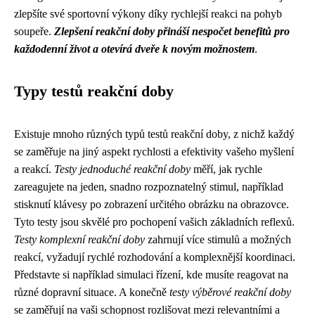
zlepšíte své sportovní výkony díky rychlejší reakci na pohyb
soupeře.
Zlepšení reakční doby přináší nespočet benefitů pro
každodenní život a otevírá dveře k novým možnostem
.
Typy testů reakční doby
Existuje mnoho různých typů testů reakční doby, z nichž každý
se zaměřuje na jiný aspekt rychlosti a efektivity vašeho myšlení
a reakcí.
Testy jednoduché reakční doby
měří, jak rychle
zareagujete na jeden, snadno rozpoznatelný stimul, například
stisknutí klávesy po zobrazení určitého obrázku na obrazovce.
Tyto testy jsou skvělé pro pochopení vašich základních reflexů.
Testy komplexní reakční doby
zahrnují více stimulů a možných
reakcí, vyžadují rychlé rozhodování a komplexnější koordinaci.
Představte si například simulaci řízení, kde musíte reagovat na
různé dopravní situace. A konečně
testy výběrové reakční doby
se zaměřují na vaši schopnost rozlišovat mezi relevantními a