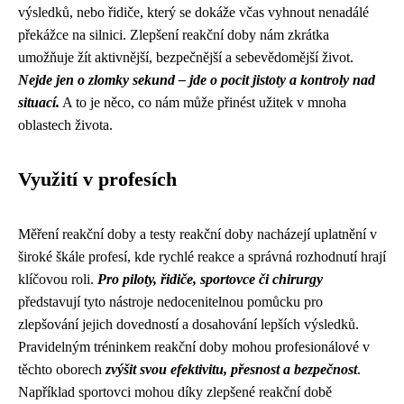
výsledků, nebo řidiče, který se dokáže včas vyhnout nenadálé
překážce na silnici. Zlepšení reakční doby nám zkrátka
umožňuje žít aktivnější, bezpečnější a sebevědomější život.
Nejde jen o zlomky sekund – jde o pocit jistoty a kontroly nad
situací.
A to je něco, co nám může přinést užitek v mnoha
oblastech života.
Využití v profesích
Měření reakční doby a testy reakční doby nacházejí uplatnění v
široké škále profesí, kde rychlé reakce a správná rozhodnutí hrají
klíčovou roli.
Pro piloty, řidiče, sportovce či chirurgy
představují tyto nástroje nedocenitelnou pomůcku pro
zlepšování jejich dovedností a dosahování lepších výsledků.
Pravidelným tréninkem reakční doby mohou profesionálové v
těchto oborech
zvýšit svou efektivitu, přesnost a bezpečnost
.
Například sportovci mohou díky zlepšené reakční době