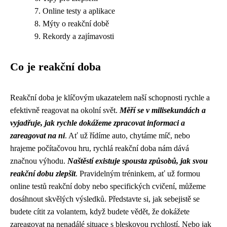
Online testy a aplikace
Mýty o reakční době
Rekordy a zajímavosti
Co je reakční doba
Reakční doba je klíčovým ukazatelem naší schopnosti rychle a
efektivně reagovat na okolní svět.
Měří se v milisekundách a
vyjadřuje, jak rychle dokážeme zpracovat informaci a
zareagovat na ni
. Ať už řídíme auto, chytáme míč, nebo
hrajeme počítačovou hru, rychlá reakční doba nám dává
značnou výhodu.
Naštěstí existuje spousta způsobů, jak svou
reakční dobu zlepšit
. Pravidelným tréninkem, ať už formou
online testů reakční doby nebo specifických cvičení, můžeme
dosáhnout skvělých výsledků. Představte si, jak sebejistě se
budete cítit za volantem, když budete vědět, že dokážete
zareagovat na nenadálé situace s bleskovou rychlostí. Nebo jak