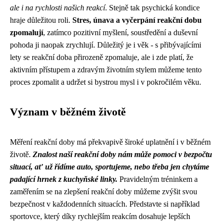
ale i na rychlosti našich reakcí
. Stejně tak psychická kondice
hraje důležitou roli.
Stres, únava a vyčerpání reakční dobu
zpomalují
, zatímco pozitivní myšlení, soustředění a duševní
pohoda ji naopak zrychlují. Důležitý je i věk - s přibývajícími
lety se reakční doba přirozeně zpomaluje, ale i zde platí, že
aktivním přístupem a zdravým životním stylem můžeme tento
proces zpomalit a udržet si bystrou mysl i v pokročilém věku.
Význam v běžném životě
Měření reakční doby má překvapivě široké uplatnění i v běžném
životě.
Znalost naší reakční doby nám může pomoci v bezpočtu
situací, ať už řídíme auto, sportujeme, nebo třeba jen chytáme
padající hrnek z kuchyňské linky.
Pravidelným tréninkem a
zaměřením se na zlepšení reakční doby můžeme zvýšit svou
bezpečnost v každodenních situacích. Představte si například
sportovce, který díky rychlejším reakcím dosahuje lepších