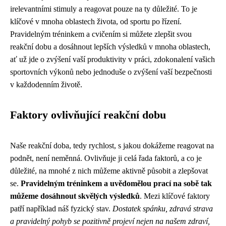
irelevantními stimuly a reagovat pouze na ty důležité. To je
klíčové v mnoha oblastech života, od sportu po řízení.
Pravidelným tréninkem a cvičením si můžete zlepšit svou
reakční dobu a dosáhnout lepších výsledků v mnoha oblastech,
ať už jde o zvýšení vaší produktivity v práci, zdokonalení vašich
sportovních výkonů nebo jednoduše o zvýšení vaší bezpečnosti
v každodenním životě.
Faktory ovlivňující reakční dobu
Naše reakční doba, tedy rychlost, s jakou dokážeme reagovat na
podnět, není neměnná. Ovlivňuje ji celá řada faktorů, a co je
důležité, na mnohé z nich můžeme aktivně působit a zlepšovat
se.
Pravidelným tréninkem a uvědomělou prací na sobě tak
můžeme dosáhnout skvělých výsledků
. Mezi klíčové faktory
patří například náš fyzický stav.
Dostatek spánku, zdravá strava
a pravidelný pohyb se pozitivně projeví nejen na našem zdraví,