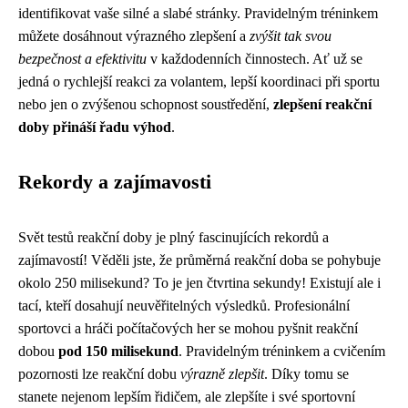
identifikovat vaše silné a slabé stránky. Pravidelným tréninkem
můžete dosáhnout výrazného zlepšení a
zvýšit tak svou
bezpečnost a efektivitu
v každodenních činnostech. Ať už se
jedná o rychlejší reakci za volantem, lepší koordinaci při sportu
nebo jen o zvýšenou schopnost soustředění,
zlepšení reakční
doby přináší řadu výhod
.
Rekordy a zajímavosti
Svět testů reakční doby je plný fascinujících rekordů a
zajímavostí! Věděli jste, že průměrná reakční doba se pohybuje
okolo 250 milisekund? To je jen čtvrtina sekundy! Existují ale i
tací, kteří dosahují neuvěřitelných výsledků. Profesionální
sportovci a hráči počítačových her se mohou pyšnit reakční
dobou
pod 150 milisekund
. Pravidelným tréninkem a cvičením
pozornosti lze reakční dobu
výrazně zlepšit
. Díky tomu se
stanete nejenom lepším řidičem, ale zlepšíte i své sportovní