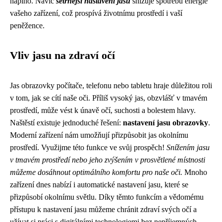
naplno. Navíc
šetrnější nastavení jasu
snižuje spotřebu energie
vašeho zařízení, což prospívá životnímu prostředí i vaší
peněžence.
Vliv jasu na zdraví očí
Jas obrazovky počítače, telefonu nebo tabletu hraje důležitou roli
v tom, jak se cítí naše oči. Příliš vysoký jas, obzvlášť v tmavém
prostředí, může vést k únavě očí, suchosti a bolestem hlavy.
Naštěstí existuje jednoduché řešení:
nastavení jasu obrazovky
.
Moderní zařízení nám umožňují přizpůsobit jas okolnímu
prostředí. Využijme této funkce ve svůj prospěch!
Snížením jasu
v tmavém prostředí nebo jeho zvýšením v prosvětlené místnosti
můžeme dosáhnout optimálního komfortu pro naše oči.
Mnoho
zařízení dnes nabízí i automatické nastavení jasu, které se
přizpůsobí okolnímu světlu. Díky těmto funkcím a vědomému
přístupu k nastavení jasu můžeme chránit zdraví svých očí a
užívat si práci s digitálními technologiemi bez nepříjemných