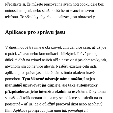
Představte si, že můžete pracovat na svém notebooku déle bez
nutnosti nabíjení, nebo si užít delší herní seanci na svém
telefonu. To vše díky chytré optimalizaci jasu obrazovky.
Aplikace pro správu jasu
V dnešní době trávíme u obrazovek čím dál více času, ať už jde
o práci, zábavu nebo komunikaci s blízkými. Právě proto je
důležité dbát na zdraví našich očí a nastavit si jas obrazovky tak,
abychom jim co nejvíce ulevili. Naštěstí existuje celá řada
aplikací pro správu jasu, které nám s tímto úkolem hravě
pomohou.
Tyto šikovné nástroje nám umožňují nejen
manuálně upravovat jas displeje, ale také automaticky
přizpůsobovat jeho intenzitu okolnímu osvětlení.
Díky tomu
se naše oči tolik nenamáhají a my se můžeme soustředit na to
podstatné – ať už jde o důležitý pracovní úkol nebo napínavý
film.
Aplikace pro správu jasu nám tak pomáhají žít