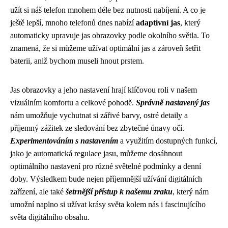
užít si náš telefon mnohem déle bez nutnosti nabíjení. A co je
ještě lepší, mnoho telefonů dnes nabízí
adaptivní jas
, který
automaticky upravuje jas obrazovky podle okolního světla. To
znamená, že si můžeme užívat optimální jas a zároveň šetřit
baterii, aniž bychom museli hnout prstem.
Jas obrazovky a jeho nastavení hrají klíčovou roli v našem
vizuálním komfortu a celkové pohodě.
Správně nastavený jas
nám umožňuje vychutnat si zářivé barvy, ostré detaily a
příjemný zážitek ze sledování bez zbytečné únavy očí.
Experimentováním s nastavením
a využitím dostupných funkcí,
jako je automatická regulace jasu, můžeme dosáhnout
optimálního nastavení pro různé světelné podmínky a denní
doby. Výsledkem bude nejen příjemnější užívání digitálních
zařízení, ale také
šetrnější přístup k našemu zraku
, který nám
umožní naplno si užívat krásy světa kolem nás i fascinujícího
světa digitálního obsahu.