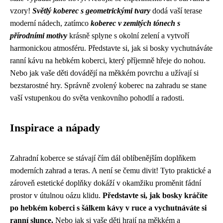
vzory!
Světlý koberec s geometrickými tvary
dodá vaší terase
moderní nádech, zatímco
koberec v zemitých tónech s
přírodními motivy
krásně splyne s okolní zelení a vytvoří
harmonickou atmosféru. Představte si, jak si bosky vychutnáváte
ranní kávu na hebkém koberci, který příjemně hřeje do nohou.
Nebo jak vaše děti dovádějí na měkkém povrchu a užívají si
bezstarostné hry. Správně zvolený koberec na zahradu se stane
vaší vstupenkou do světa venkovního pohodlí a radosti.
Inspirace a nápady
Zahradní koberce se stávají čím dál oblíbenějším doplňkem
moderních zahrad a teras. A není se čemu divit! Tyto praktické a
zároveň estetické doplňky dokáží v okamžiku proměnit fádní
prostor v útulnou oázu klidu.
Představte si, jak bosky kráčíte
po hebkém koberci s šálkem kávy v ruce a vychutnáváte si
ranní slunce.
Nebo jak si vaše děti hrají na měkkém a