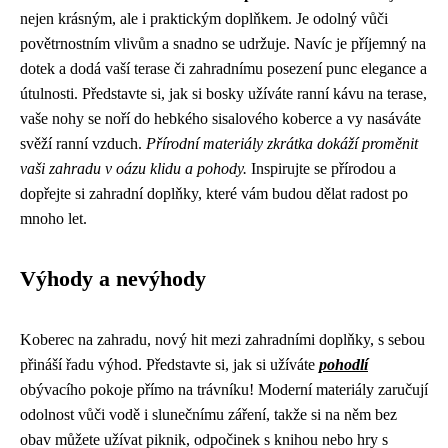
nejen krásným, ale i praktickým doplňkem. Je odolný vůči
povětrnostním vlivům a snadno se udržuje. Navíc je příjemný na
dotek a dodá vaší terase či zahradnímu posezení punc elegance a
útulnosti. Představte si, jak si bosky užíváte ranní kávu na terase,
vaše nohy se noří do hebkého sisalového koberce a vy nasáváte
svěží ranní vzduch.
Přírodní materiály zkrátka dokáží proměnit
vaši zahradu v oázu klidu a pohody.
Inspirujte se přírodou a
dopřejte si zahradní doplňky, které vám budou dělat radost po
mnoho let.
Výhody a nevýhody
Koberec na zahradu, nový hit mezi zahradními doplňky, s sebou
přináší řadu výhod. Představte si, jak si užíváte
pohodlí
obývacího pokoje přímo na trávníku! Moderní materiály zaručují
odolnost vůči vodě i slunečnímu záření, takže si na něm bez
obav můžete užívat piknik, odpočinek s knihou nebo hry s