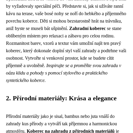
by vyžadovaly speciální péči. Představte si, jak si užíváte ranní
kávu na terase, vaše bosé nohy se noří do hebkého a příjemného
povrchu koberce. Děti si mohou bezstarostně hrát na trávníku,
aniž byste se museli bát ušpinění.
Zahradní koberec
se stane
oblíbeným místem pro relaxaci a zábavu pro celou rodinu.
Rozmanitost barev, vzorů a textur vám umožní najít ten pravý
koberec, který dokonale doplní styl vaší zahrady a podtrhne vaši
osobnost. Vytvořte si venkovní prostor, kde se budete cítit
příjemně a uvolněně.
Inspirujte se a proměňte svou zahradu v
oázu klidu a pohody s pomocí stylového a praktického
syntetického koberce.
2. Přírodní materiály: Krása a elegance
Přírodní materiály jako je sisal, bambus nebo juta vnáší do
zahrady kus přírody a vytváří tak příjemnou a harmonickou
atmosféru.
Koberec na zahradu z přírodních materiálů
je