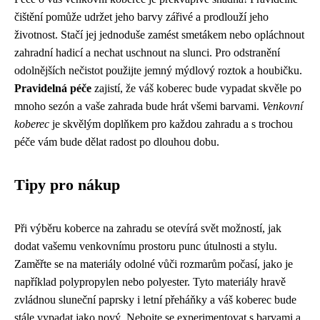
čištění pomůže udržet jeho barvy zářivé a prodlouží jeho
životnost. Stačí jej jednoduše zamést smetákem nebo opláchnout
zahradní hadicí a nechat uschnout na slunci. Pro odstranění
odolnějších nečistot použijte jemný mýdlový roztok a houbičku.
Pravidelná péče
zajistí, že váš koberec bude vypadat skvěle po
mnoho sezón a vaše zahrada bude hrát všemi barvami.
Venkovní
koberec
je skvělým doplňkem pro každou zahradu a s trochou
péče vám bude dělat radost po dlouhou dobu.
Tipy pro nákup
Při výběru koberce na zahradu se otevírá svět možností, jak
dodat vašemu venkovnímu prostoru punc útulnosti a stylu.
Zaměřte se na materiály odolné vůči rozmarům počasí, jako je
například polypropylen nebo polyester. Tyto materiály hravě
zvládnou sluneční paprsky i letní přeháňky a váš koberec bude
stále vypadat jako nový. Nebojte se experimentovat s barvami a