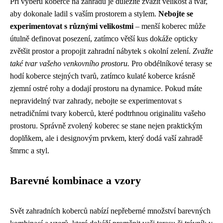
Při výběru koberce na zahradu je důležité zvážit velikost a tvar,
aby dokonale ladil s vaším prostorem a stylem.
Nebojte se
experimentovat s různými velikostmi
– menší koberec může
útulně definovat posezení, zatímco větší kus dokáže opticky
zvětšit prostor a propojit zahradní nábytek s okolní zelení.
Zvažte
také tvar vašeho venkovního prostoru.
Pro obdélníkové terasy se
hodí koberce stejných tvarů, zatímco kulaté koberce krásně
zjemní ostré rohy a dodají prostoru na dynamice. Pokud máte
nepravidelný tvar zahrady, nebojte se experimentovat s
netradičními tvary koberců, které podtrhnou originalitu vašeho
prostoru. Správně zvolený koberec se stane nejen praktickým
doplňkem, ale i designovým prvkem, který dodá vaší zahradě
šmrnc a styl.
Barevné kombinace a vzory
Svět zahradních koberců nabízí nepřeberné množství barevných