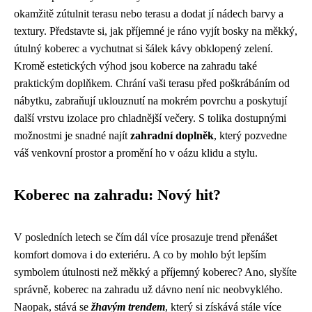
okamžitě zútulnit terasu nebo terasu a dodat jí nádech barvy a
textury. Představte si, jak příjemné je ráno vyjít bosky na měkký,
útulný koberec a vychutnat si šálek kávy obklopený zelení.
Kromě estetických výhod jsou koberce na zahradu také
praktickým doplňkem. Chrání vaši terasu před poškrábáním od
nábytku, zabraňují uklouznutí na mokrém povrchu a poskytují
další vrstvu izolace pro chladnější večery. S tolika dostupnými
možnostmi je snadné najít
zahradní doplněk
, který pozvedne
váš venkovní prostor a promění ho v oázu klidu a stylu.
Koberec na zahradu: Nový hit?
V posledních letech se čím dál více prosazuje trend přenášet
komfort domova i do exteriéru. A co by mohlo být lepším
symbolem útulnosti než měkký a příjemný koberec? Ano, slyšíte
správně, koberec na zahradu už dávno není nic neobvyklého.
Naopak, stává se
žhavým trendem
, který si získává stále více