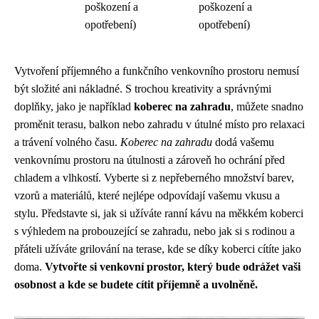
poškození a
poškození a
opotřebení)
opotřebení)
Vytvoření příjemného a funkčního venkovního prostoru nemusí
být složité ani nákladné. S trochou kreativity a správnými
doplňky, jako je například
koberec na zahradu
, můžete snadno
proměnit terasu, balkon nebo zahradu v útulné místo pro relaxaci
a trávení volného času.
Koberec na zahradu
dodá vašemu
venkovnímu prostoru na útulnosti a zároveň ho ochrání před
chladem a vlhkostí. Vyberte si z nepřeberného množství barev,
vzorů a materiálů, které nejlépe odpovídají vašemu vkusu a
stylu. Představte si, jak si užíváte ranní kávu na měkkém koberci
s výhledem na probouzející se zahradu, nebo jak si s rodinou a
přáteli užíváte grilování na terase, kde se díky koberci cítíte jako
doma.
Vytvořte si venkovní prostor, který bude odrážet vaši
osobnost a kde se budete cítit příjemně a uvolněně.