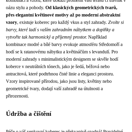
kombinací a vzorů, které dokáží proměnit vaši terasu či trávník v
oázu stylu a pohody.
Od klasických geometrických tvarů,
přes elegantní květinové motivy až po moderní abstraktní
vzory
, existuje koberec pro každý vkus a styl zahrady.
Zvolte si
barvy, které ladí s vaším zahradním nábytkem a doplňky a
vytvořte tak harmonický a příjemný prostor.
Například
kombinace modré a bílé barvy evokuje atmosféru Středomoří a
hodí se k ratanovému nábytku a květináčům s levandulí. Pro
moderní zahrady s minimalistickým designem se skvěle hodí
koberce v neutrálních tónech, jako je šedá, béžová nebo
antracitová, které podtrhnou čisté linie a eleganci prostoru.
Vzory inspirované přírodou, jako jsou listy, květiny nebo
geometrické tvary, dodají vaší zahradě na útulnosti a
přirozenosti.
Údržba a čištění
Péče o váš venkovní koberec je překvapivě snadná! Pravidelné