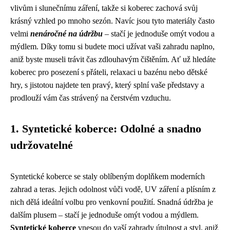
vlivům i slunečnímu záření, takže si koberec zachová svůj
krásný vzhled po mnoho sezón. Navíc jsou tyto materiály často
velmi
nenáročné na údržbu
– stačí je jednoduše omýt vodou a
mýdlem. Díky tomu si budete moci užívat vaši zahradu naplno,
aniž byste museli trávit čas zdlouhavým čištěním. Ať už hledáte
koberec pro posezení s přáteli, relaxaci u bazénu nebo dětské
hry, s jistotou najdete ten pravý, který splní vaše představy a
prodlouží vám čas strávený na čerstvém vzduchu.
1. Syntetické koberce: Odolné a snadno
udržovatelné
Syntetické koberce se staly oblíbeným doplňkem moderních
zahrad a teras. Jejich odolnost vůči vodě, UV záření a plísním z
nich dělá ideální volbu pro venkovní použití. Snadná údržba je
dalším plusem – stačí je jednoduše omýt vodou a mýdlem.
Syntetické koberce
vnesou do vaší zahrady útulnost a styl, aniž