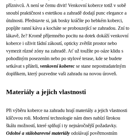
příznivců. A není se čemu divit! Venkovní koberce totiž v sobě
snoubí praktičnost s estetikou a zahradě dodají punc elegance a
útulnosti. Představte si, jak bosky kráčíte po hebkém koberci,
popíjíte ranní kávu a kocháte se probouzející se zahradou. Zní to
lákavě, že? Kromě příjemného pocitu na dotek dokáží venkovní
koberce i oživit fádní zákoutí, opticky zvětšit prostor nebo
vymezit různé zóny na zahradě. Ať už toužíte po oáze klidu s
pohodlným posezením nebo po stylové terase, kde se budete
setkávat s přáteli,
venkovní koberec
se stane nepostradatelným
doplňkem, který pozvedne vaši zahradu na novou úroveň.
Materiály a jejich vlastnosti
Při výběru koberce na zahradu hrají materiály a jejich vlastnosti
klíčovou roli. Moderní technologie nám dnes nabízí širokou
škálu možností, které splňují i ty nejnáročnější požadavky.
Odolné a stálobarevné materiály
odolávají povětrnostním