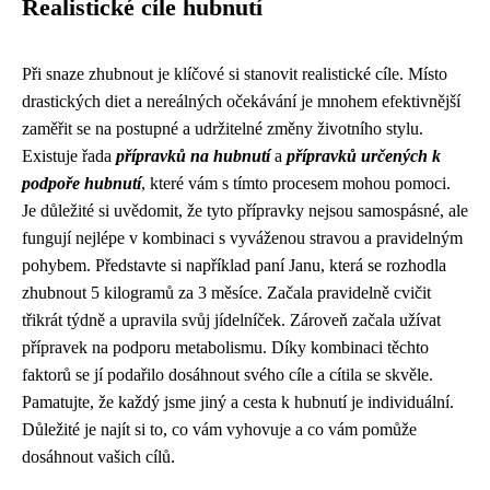
Realistické cíle hubnutí
Při snaze zhubnout je klíčové si stanovit realistické cíle. Místo
drastických diet a nereálných očekávání je mnohem efektivnější
zaměřit se na postupné a udržitelné změny životního stylu.
Existuje řada
přípravků na hubnutí
a
přípravků určených k
podpoře hubnutí
, které vám s tímto procesem mohou pomoci.
Je důležité si uvědomit, že tyto přípravky nejsou samospásné, ale
fungují nejlépe v kombinaci s vyváženou stravou a pravidelným
pohybem. Představte si například paní Janu, která se rozhodla
zhubnout 5 kilogramů za 3 měsíce. Začala pravidelně cvičit
třikrát týdně a upravila svůj jídelníček. Zároveň začala užívat
přípravek na podporu metabolismu. Díky kombinaci těchto
faktorů se jí podařilo dosáhnout svého cíle a cítila se skvěle.
Pamatujte, že každý jsme jiný a cesta k hubnutí je individuální.
Důležité je najít si to, co vám vyhovuje a co vám pomůže
dosáhnout vašich cílů.