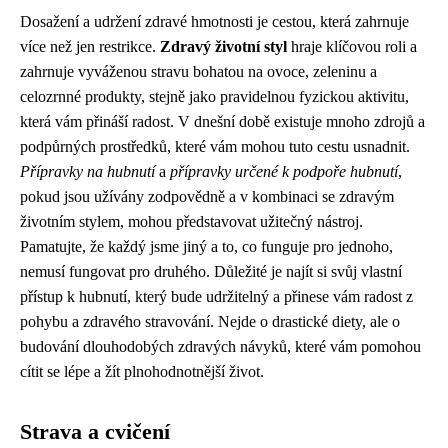
Dosažení a udržení zdravé hmotnosti je cestou, která zahrnuje
více než jen restrikce.
Zdravý životní styl
hraje klíčovou roli a
zahrnuje vyváženou stravu bohatou na ovoce, zeleninu a
celozrnné produkty, stejně jako pravidelnou fyzickou aktivitu,
která vám přináší radost. V dnešní době existuje mnoho zdrojů a
podpůrných prostředků, které vám mohou tuto cestu usnadnit.
Přípravky na hubnutí
a
přípravky určené k podpoře hubnutí
,
pokud jsou užívány zodpovědně a v kombinaci se zdravým
životním stylem, mohou představovat užitečný nástroj.
Pamatujte, že každý jsme jiný a to, co funguje pro jednoho,
nemusí fungovat pro druhého. Důležité je najít si svůj vlastní
přístup k hubnutí, který bude udržitelný a přinese vám radost z
pohybu a zdravého stravování. Nejde o drastické diety, ale o
budování dlouhodobých zdravých návyků, které vám pomohou
cítit se lépe a žít plnohodnotnější život.
Strava a cvičení