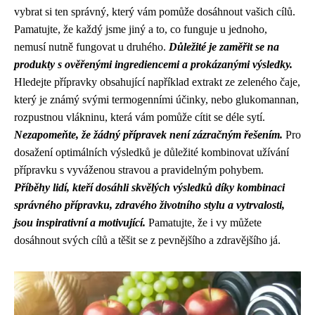
vybrat si ten správný, který vám pomůže dosáhnout vašich cílů.
Pamatujte, že každý jsme jiný a to, co funguje u jednoho,
nemusí nutně fungovat u druhého.
Důležité je zaměřit se na
produkty s ověřenými ingrediencemi a prokázanými výsledky.
Hledejte přípravky obsahující například extrakt ze zeleného čaje,
který je známý svými termogenními účinky, nebo glukomannan,
rozpustnou vlákninu, která vám pomůže cítit se déle sytí.
Nezapomeňte, že žádný přípravek není zázračným řešením.
Pro
dosažení optimálních výsledků je důležité kombinovat užívání
přípravku s vyváženou stravou a pravidelným pohybem.
Příběhy lidí, kteří dosáhli skvělých výsledků díky kombinaci
správného přípravku, zdravého životního stylu a vytrvalosti,
jsou inspirativní a motivující.
Pamatujte, že i vy můžete
dosáhnout svých cílů a těšit se z pevnějšího a zdravějšího já.