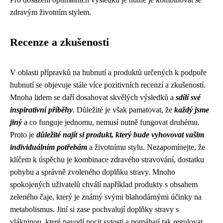
zdravým životním stylem.
Recenze a zkušenosti
V oblasti přípravků na hubnutí a produktů určených k podpoře
hubnutí se objevuje stále více pozitivních recenzí a zkušeností.
Mnoha lidem se daří dosahovat skvělých výsledků a
sdílí své
inspirativní příběhy
. Důležité je však pamatovat, že
každý jsme
jiný
a co funguje jednomu, nemusí nutně fungovat druhému.
Proto je
důležité najít si produkt, který bude vyhovovat vašim
individuálním potřebám
a životnímu stylu. Nezapomínejte, že
klíčem k úspěchu je kombinace zdravého stravování, dostatku
pohybu a správně zvoleného doplňku stravy. Mnoho
spokojených uživatelů chválí například produkty s obsahem
zeleného čaje, který je známý svými blahodárnými účinky na
metabolismus. Jiní si zase pochvalují doplňky stravy s
vlákninou, které navodí pocit sytosti a pomáhají tak regulovat