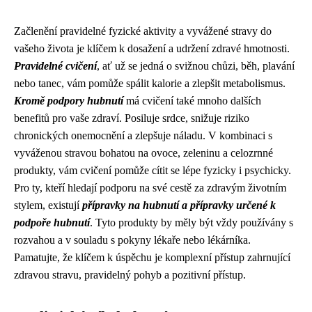
Začlenění pravidelné fyzické aktivity a vyvážené stravy do
vašeho života je klíčem k dosažení a udržení zdravé hmotnosti.
Pravidelné cvičení
, ať už se jedná o svižnou chůzi, běh, plavání
nebo tanec, vám pomůže spálit kalorie a zlepšit metabolismus.
Kromě podpory hubnutí
má cvičení také mnoho dalších
benefitů pro vaše zdraví. Posiluje srdce, snižuje riziko
chronických onemocnění a zlepšuje náladu. V kombinaci s
vyváženou stravou bohatou na ovoce, zeleninu a celozrnné
produkty, vám cvičení pomůže cítit se lépe fyzicky i psychicky.
Pro ty, kteří hledají podporu na své cestě za zdravým životním
stylem, existují
přípravky na hubnutí a přípravky určené k
podpoře hubnutí
. Tyto produkty by měly být vždy používány s
rozvahou a v souladu s pokyny lékaře nebo lékárníka.
Pamatujte, že klíčem k úspěchu je komplexní přístup zahrnující
zdravou stravu, pravidelný pohyb a pozitivní přístup.