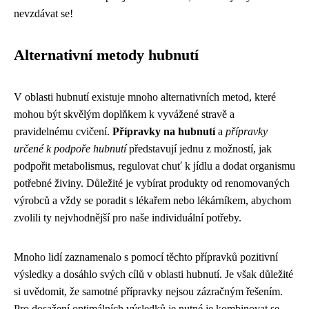
nevzdávat se!
Alternativní metody hubnutí
V oblasti hubnutí existuje mnoho alternativních metod, které
mohou být skvělým doplňkem k vyvážené stravě a
pravidelnému cvičení.
Přípravky na hubnutí
a
přípravky
určené k podpoře hubnutí
představují jednu z možností, jak
podpořit metabolismus, regulovat chuť k jídlu a dodat organismu
potřebné živiny. Důležité je vybírat produkty od renomovaných
výrobců a vždy se poradit s lékařem nebo lékárníkem, abychom
zvolili ty nejvhodnější pro naše individuální potřeby.
Mnoho lidí zaznamenalo s pomocí těchto přípravků pozitivní
výsledky a dosáhlo svých cílů v oblasti hubnutí. Je však důležité
si uvědomit, že samotné přípravky nejsou zázračným řešením.
Pro dosažení optimálních výsledků je nutné je kombinovat se