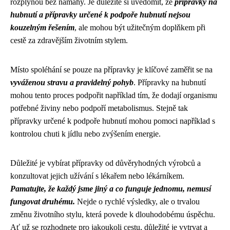
rozplynou bez námahy. Je důležité si uvědomit, že
přípravky na
hubnutí a přípravky určené k podpoře hubnutí nejsou
kouzelným řešením
, ale mohou být užitečným doplňkem při
cestě za zdravějším životním stylem.
Místo spoléhání se pouze na přípravky je klíčové zaměřit se na
vyváženou stravu a pravidelný pohyb
. Přípravky na hubnutí
mohou tento proces podpořit například tím, že dodají organismu
potřebné živiny nebo podpoří metabolismus. Stejně tak
přípravky určené k podpoře hubnutí mohou pomoci například s
kontrolou chuti k jídlu nebo zvýšením energie.
Důležité je vybírat přípravky od důvěryhodných výrobců a
konzultovat jejich užívání s lékařem nebo lékárníkem.
Pamatujte, že každý jsme jiný a co funguje jednomu, nemusí
fungovat druhému.
Nejde o rychlé výsledky, ale o trvalou
změnu životního stylu, která povede k dlouhodobému úspěchu.
Ať už se rozhodnete pro jakoukoli cestu, důležité je vytrvat a