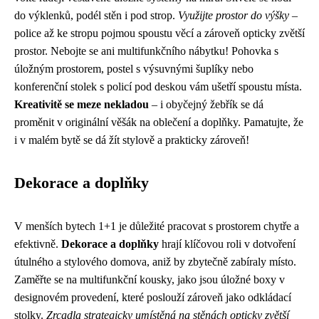
do výklenků, podél stěn i pod strop.
Využijte prostor do výšky
–
police až ke stropu pojmou spoustu věcí a zároveň opticky zvětší
prostor. Nebojte se ani multifunkčního nábytku! Pohovka s
úložným prostorem, postel s výsuvnými šuplíky nebo
konferenční stolek s policí pod deskou vám ušetří spoustu místa.
Kreativitě se meze nekladou
– i obyčejný žebřík se dá
proměnit v originální věšák na oblečení a doplňky. Pamatujte, že
i v malém bytě se dá žít stylově a prakticky zároveň!
Dekorace a doplňky
V menších bytech 1+1 je důležité pracovat s prostorem chytře a
efektivně.
Dekorace a doplňky
hrají klíčovou roli v dotvoření
útulného a stylového domova, aniž by zbytečně zabíraly místo.
Zaměřte se na multifunkční kousky, jako jsou úložné boxy v
designovém provedení, které poslouží zároveň jako odkládací
stolky.
Zrcadla strategicky umístěná na stěnách opticky zvětší