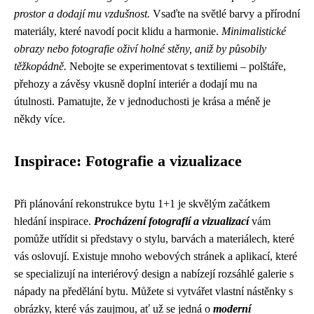
prostor a dodají mu vzdušnost.
Vsaďte na světlé barvy a přírodní
materiály, které navodí pocit klidu a harmonie.
Minimalistické
obrazy nebo fotografie oživí holné stěny, aniž by působily
těžkopádně.
Nebojte se experimentovat s textiliemi – polštáře,
přehozy a závěsy vkusně doplní interiér a dodají mu na
útulnosti. Pamatujte, že v jednoduchosti je krása a méně je
někdy více.
Inspirace: Fotografie a vizualizace
Při plánování rekonstrukce bytu 1+1 je skvělým začátkem
hledání inspirace.
Procházení fotografií a vizualizací
vám
pomůže utřídit si představy o stylu, barvách a materiálech, které
vás oslovují. Existuje mnoho webových stránek a aplikací, které
se specializují na interiérový design a nabízejí rozsáhlé galerie s
nápady na předělání bytu. Můžete si vytvářet vlastní nástěnky s
obrázky, které vás zaujmou, ať už se jedná o
moderní