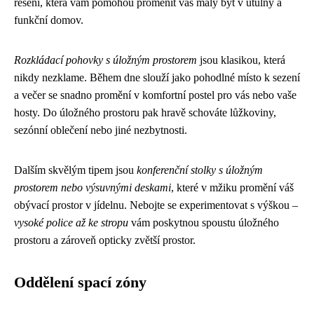
řešení, která vám pomohou proměnit váš malý byt v útulný a
funkční domov.
Rozkládací pohovky s úložným prostorem
jsou klasikou, která
nikdy nezklame. Během dne slouží jako pohodlné místo k sezení
a večer se snadno promění v komfortní postel pro vás nebo vaše
hosty. Do úložného prostoru pak hravě schováte lůžkoviny,
sezónní oblečení nebo jiné nezbytnosti.
Dalším skvělým tipem jsou
konferenční stolky s úložným
prostorem nebo výsuvnými deskami
, které v mžiku promění váš
obývací prostor v jídelnu. Nebojte se experimentovat s výškou –
vysoké police až ke stropu
vám poskytnou spoustu úložného
prostoru a zároveň opticky zvětší prostor.
Oddělení spací zóny