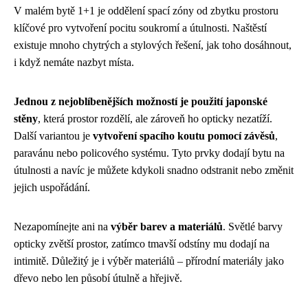
V malém bytě 1+1 je oddělení spací zóny od zbytku prostoru
klíčové pro vytvoření pocitu soukromí a útulnosti. Naštěstí
existuje mnoho chytrých a stylových řešení, jak toho dosáhnout,
i když nemáte nazbyt místa.
Jednou z nejoblíbenějších možností je použití japonské
stěny
, která prostor rozdělí, ale zároveň ho opticky nezatíží.
Další variantou je
vytvoření spacího koutu pomocí závěsů
,
paravánu nebo policového systému. Tyto prvky dodají bytu na
útulnosti a navíc je můžete kdykoli snadno odstranit nebo změnit
jejich uspořádání.
Nezapomínejte ani na
výběr barev a materiálů
. Světlé barvy
opticky zvětší prostor, zatímco tmavší odstíny mu dodají na
intimitě. Důležitý je i výběr materiálů – přírodní materiály jako
dřevo nebo len působí útulně a hřejivě.