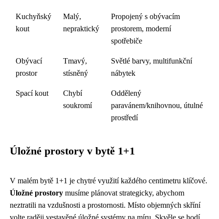
Kuchyňský
Malý,
Propojený s obývacím
kout
nepraktický
prostorem, moderní
spotřebiče
Obývací
Tmavý,
Světlé barvy, multifunkční
prostor
stísněný
nábytek
Spací kout
Chybí
Oddělený
soukromí
paravánem/knihovnou, útulné
prostředí
Úložné prostory v bytě 1+1
V malém bytě 1+1 je chytré využití každého centimetru klíčové.
Úložné prostory
musíme plánovat strategicky, abychom
neztratili na vzdušnosti a prostornosti. Místo objemných skříní
volte raději vestavěné úložné systémy na míru. Skvěle se hodí