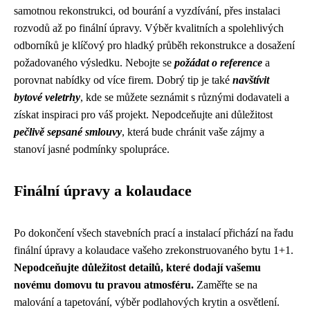
samotnou rekonstrukci, od bourání a vyzdívání, přes instalaci
rozvodů až po finální úpravy. Výběr kvalitních a spolehlivých
odborníků je klíčový pro hladký průběh rekonstrukce a dosažení
požadovaného výsledku. Nebojte se
požádat o reference
a
porovnat nabídky od více firem. Dobrý tip je také
navštívit
bytové veletrhy
, kde se můžete seznámit s různými dodavateli a
získat inspiraci pro váš projekt. Nepodceňujte ani důležitost
pečlivě sepsané smlouvy
, která bude chránit vaše zájmy a
stanoví jasné podmínky spolupráce.
Finální úpravy a kolaudace
Po dokončení všech stavebních prací a instalací přichází na řadu
finální úpravy a kolaudace vašeho zrekonstruovaného bytu 1+1.
Nepodceňujte důležitost detailů, které dodají vašemu
novému domovu tu pravou atmosféru.
Zaměřte se na
malování a tapetování, výběr podlahových krytin a osvětlení.