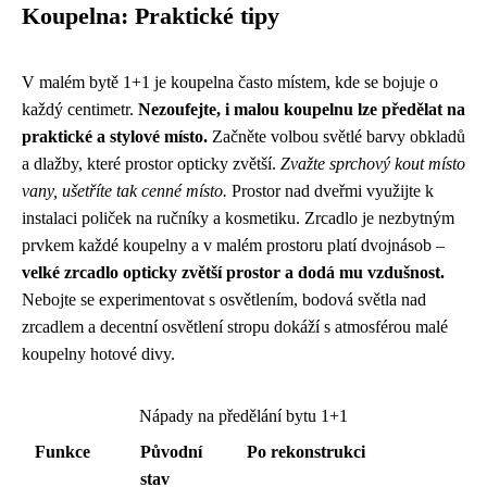
Koupelna: Praktické tipy
V malém bytě 1+1 je koupelna často místem, kde se bojuje o
každý centimetr.
Nezoufejte, i malou koupelnu lze předělat na
praktické a stylové místo.
Začněte volbou světlé barvy obkladů
a dlažby, které prostor opticky zvětší.
Zvažte sprchový kout místo
vany, ušetříte tak cenné místo.
Prostor nad dveřmi využijte k
instalaci poliček na ručníky a kosmetiku. Zrcadlo je nezbytným
prvkem každé koupelny a v malém prostoru platí dvojnásob –
velké zrcadlo opticky zvětší prostor a dodá mu vzdušnost.
Nebojte se experimentovat s osvětlením, bodová světla nad
zrcadlem a decentní osvětlení stropu dokáží s atmosférou malé
koupelny hotové divy.
Nápady na předělání bytu 1+1
Funkce
Původní
Po rekonstrukci
stav