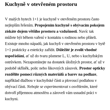
Kuchyně v otevřeném prostoru
V malých bytech 1+1 je kuchyně v otevřeném prostoru často
nejlepším řešením.
Propojením kuchyně s obývacím pokojem
získáte dojem většího prostoru a vzdušnosti
. Navíc tak
můžete být během vaření v kontaktu s rodinou nebo přáteli.
Existuje mnoho nápadů, jak kuchyň v otevřeném prostoru v bytě
1+1 prakticky a esteticky zařídit.
Důležité je zvolit vhodné
uspořádání
, ať už do tvaru písmene L, U, nebo s kuchyňským
ostrůvkem. Nezapomínejte na dostatek úložných prostor, ať už v
podobě skříněk, polic nebo šikovných zásuvek.
Prostor opticky
rozdělíte pomocí různých materiálů a barev na podlaze
,
například dlažbou v kuchyňské části a plovoucí podlahou v
obývací části.
Nebojte se experimentovat s osvětlením
, které
dotvoří příjemnou atmosféru a zároveň vám usnadní práci v
kuchyni.