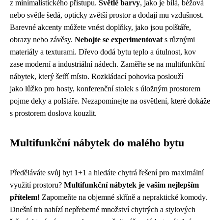
z minimalistického přístupu.
Světlé barvy
, jako je bílá, béžová
nebo světle šedá, opticky zvětší prostor a dodají mu vzdušnost.
Barevné akcenty můžete vnést doplňky, jako jsou polštáře,
obrazy nebo závěsy.
Nebojte se experimentovat
s různými
materiály a texturami. Dřevo dodá bytu teplo a útulnost, kov
zase moderní a industriální nádech. Zaměřte se na multifunkční
nábytek, který šetří místo. Rozkládací pohovka poslouží
jako lůžko pro hosty, konferenční stolek s úložným prostorem
pojme deky a polštáře. Nezapomínejte na osvětlení, které dokáže
s prostorem doslova kouzlit.
Multifunkční nábytek do malého bytu
Předěláváte svůj byt 1+1 a hledáte chytrá řešení pro maximální
využití prostoru?
Multifunkční nábytek je vaším nejlepším
přítelem!
Zapomeňte na objemné skříně a nepraktické komody.
Dnešní trh nabízí nepřeberné množství chytrých a stylových