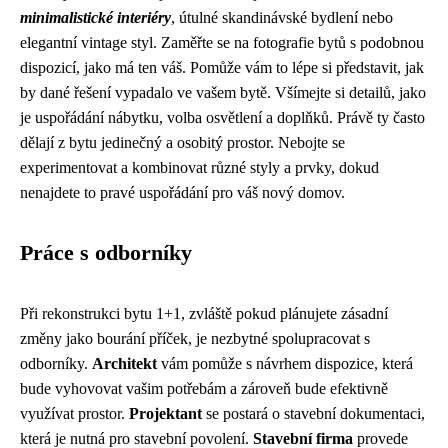
minimalistické interiéry
, útulné skandinávské bydlení nebo
elegantní vintage styl. Zaměřte se na fotografie bytů s podobnou
dispozicí, jako má ten váš. Pomůže vám to lépe si představit, jak
by dané řešení vypadalo ve vašem bytě. Všímejte si detailů, jako
je uspořádání nábytku, volba osvětlení a doplňků. Právě ty často
dělají z bytu jedinečný a osobitý prostor. Nebojte se
experimentovat a kombinovat různé styly a prvky, dokud
nenajdete to pravé uspořádání pro váš nový domov.
Práce s odborníky
Při rekonstrukci bytu 1+1, zvláště pokud plánujete zásadní
změny jako bourání příček, je nezbytné spolupracovat s
odborníky.
Architekt
vám pomůže s návrhem dispozice, která
bude vyhovovat vašim potřebám a zároveň bude efektivně
využívat prostor.
Projektant
se postará o stavební dokumentaci,
která je nutná pro stavební povolení.
Stavební firma
provede