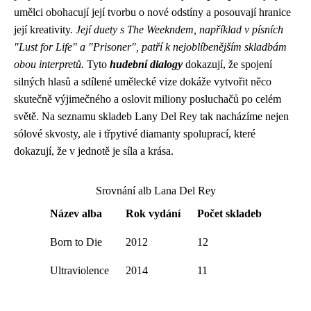
umělci obohacují její tvorbu o nové odstíny a posouvají hranice
její kreativity.
Její duety s The Weekndem, například v písních
"Lust for Life" a "Prisoner", patří k nejoblíbenějším skladbám
obou interpretů.
Tyto
hudební dialogy
dokazují, že spojení
silných hlasů a sdílené umělecké vize dokáže vytvořit něco
skutečně výjimečného a oslovit miliony posluchačů po celém
světě. Na seznamu skladeb Lany Del Rey tak nacházíme nejen
sólové skvosty, ale i třpytivé diamanty spoluprací, které
dokazují, že v jednotě je síla a krása.
Srovnání alb Lana Del Rey
Název alba
Rok vydání
Počet skladeb
Born to Die
2012
12
Ultraviolence
2014
11