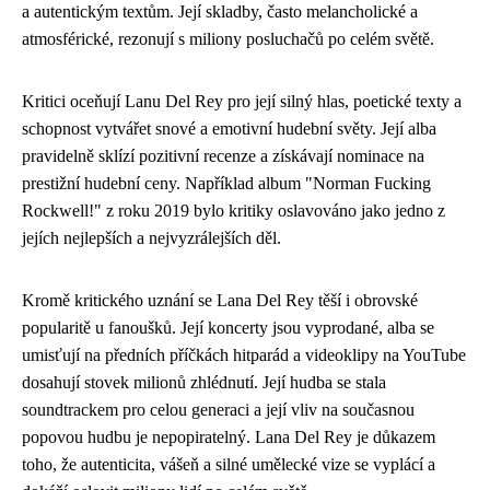
a autentickým textům. Její skladby, často melancholické a
atmosférické, rezonují s miliony posluchačů po celém světě.
Kritici oceňují Lanu Del Rey pro její silný hlas, poetické texty a
schopnost vytvářet snové a emotivní hudební světy. Její alba
pravidelně sklízí pozitivní recenze a získávají nominace na
prestižní hudební ceny. Například album "Norman Fucking
Rockwell!" z roku 2019 bylo kritiky oslavováno jako jedno z
jejích nejlepších a nejvyzrálejších děl.
Kromě kritického uznání se Lana Del Rey těší i obrovské
popularitě u fanoušků. Její koncerty jsou vyprodané, alba se
umisťují na předních příčkách hitparád a videoklipy na YouTube
dosahují stovek milionů zhlédnutí. Její hudba se stala
soundtrackem pro celou generaci a její vliv na současnou
popovou hudbu je nepopiratelný. Lana Del Rey je důkazem
toho, že autenticita, vášeň a silné umělecké vize se vyplácí a