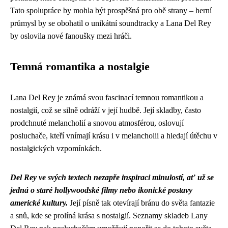
Tato spolupráce by mohla být prospěšná pro obě strany – herní
průmysl by se obohatil o unikátní soundtracky a Lana Del Rey
by oslovila nové fanoušky mezi hráči.
Temná romantika a nostalgie
Lana Del Rey je známá svou fascinací temnou romantikou a
nostalgií, což se silně odráží v její hudbě. Její skladby, často
prodchnuté melancholií a snovou atmosférou, oslovují
posluchače, kteří vnímají krásu i v melancholii a hledají útěchu v
nostalgických vzpomínkách.
Del Rey ve svých textech nezapře inspiraci minulostí, ať už se
jedná o staré hollywoodské filmy nebo ikonické postavy
americké kultury.
Její písně tak otevírají bránu do světa fantazie
a snů, kde se prolíná krása s nostalgií. Seznamy skladeb Lany