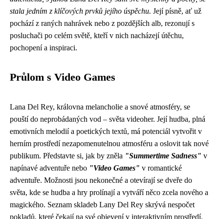
stala jedním z klíčových prvků jejího úspěchu.
Její písně, ať už
pochází z raných nahrávek nebo z pozdějších alb, rezonují s
posluchači po celém světě, kteří v nich nacházejí útěchu,
pochopení a inspiraci.
Průlom s Video Games
Lana Del Rey, královna melancholie a snové atmosféry, se
pouští do neprobádaných vod – světa videoher. Její hudba, plná
emotivních melodií a poetických textů, má potenciál vytvořit v
herním prostředí nezapomenutelnou atmosféru a oslovit tak nové
publikum. Představte si, jak by zněla
"Summertime Sadness"
v
napínavé adventuře nebo
"Video Games"
v romantické
adventuře. Možnosti jsou nekonečné a otevírají se dveře do
světa, kde se hudba a hry prolínají a vytváří něco zcela nového a
magického. Seznam skladeb Lany Del Rey skrývá nespočet
pokladů, které čekají na své objevení v interaktivním prostředí.