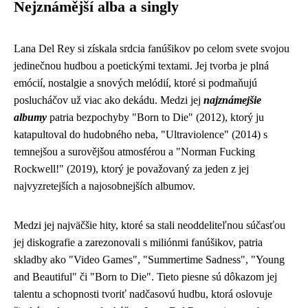
Nejznámější alba a singly
Lana Del Rey si získala srdcia fanúšikov po celom svete svojou
jedinečnou hudbou a poetickými textami. Jej tvorba je plná
emócií, nostalgie a snových melódií, ktoré si podmaňujú
poslucháčov už viac ako dekádu. Medzi jej
najznámejšie
albumy
patria bezpochyby "Born to Die" (2012), ktorý ju
katapultoval do hudobného neba, "Ultraviolence" (2014) s
temnejšou a surovějšou atmosférou a "Norman Fucking
Rockwell!" (2019), ktorý je považovaný za jeden z jej
najvyzretejších a najosobnejších albumov.
Medzi jej najväčšie hity, ktoré sa stali neoddeliteľnou súčasťou
jej diskografie a zarezonovali s miliónmi fanúšikov, patria
skladby ako "Video Games", "Summertime Sadness", "Young
and Beautiful" či "Born to Die". Tieto piesne sú dôkazom jej
talentu a schopnosti tvoriť nadčasovú hudbu, ktorá oslovuje