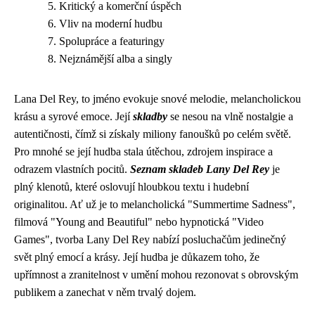
Kritický a komerční úspěch
Vliv na moderní hudbu
Spolupráce a featuringy
Nejznámější alba a singly
Lana Del Rey, to jméno evokuje snové melodie, melancholickou
krásu a syrové emoce. Její
skladby
se nesou na vlně nostalgie a
autentičnosti, čímž si získaly miliony fanoušků po celém světě.
Pro mnohé se její hudba stala útěchou, zdrojem inspirace a
odrazem vlastních pocitů.
Seznam skladeb Lany Del Rey
je
plný klenotů, které oslovují hloubkou textu i hudební
originalitou. Ať už je to melancholická "Summertime Sadness",
filmová "Young and Beautiful" nebo hypnotická "Video
Games", tvorba Lany Del Rey nabízí posluchačům jedinečný
svět plný emocí a krásy. Její hudba je důkazem toho, že
upřímnost a zranitelnost v umění mohou rezonovat s obrovským
publikem a zanechat v něm trvalý dojem.