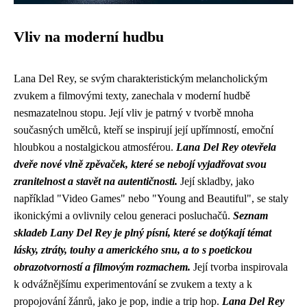
Vliv na moderní hudbu
Lana Del Rey, se svým charakteristickým melancholickým
zvukem a filmovými texty, zanechala v moderní hudbě
nesmazatelnou stopu. Její vliv je patrný v tvorbě mnoha
současných umělců, kteří se inspirují její upřímností, emoční
hloubkou a nostalgickou atmosférou.
Lana Del Rey otevřela
dveře nové vlně zpěvaček, které se nebojí vyjadřovat svou
zranitelnost a stavět na autentičnosti.
Její skladby, jako
například "Video Games" nebo "Young and Beautiful", se staly
ikonickými a ovlivnily celou generaci posluchačů.
Seznam
skladeb Lany Del Rey je plný písní, které se dotýkají témat
lásky, ztráty, touhy a amerického snu, a to s poetickou
obrazotvorností a filmovým rozmachem.
Její tvorba inspirovala
k odvážnějšímu experimentování se zvukem a texty a k
propojování žánrů, jako je pop, indie a trip hop.
Lana Del Rey