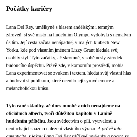
Počátky kariéry
Lana Del Rey, umělkyně s hlasem andělským i temným
zároveň, si své místo na hudebním Olympu vydobyla s nemalým
úsilím. Její cesta začala nenápadně, v malých klubech New
Yorku, kde pod vlastním jménem Lizzy Grant hledala svůj
osobitý styl. Tyto začátky, ač skromné, v sobě nesly zárodek
budoucího úspěchu. Právě zde, v komorním prostředí, mohla
Lana experimentovat se zvukem i textem, hledat svůj vlastní hlas
a budovat si publikum, které ocenilo její syrové emoce a
melancholickou krásu.
Tyto rané skladby, ač dnes mnohé z nich nenajdeme na
oficiálních albech, tvoří důležitou kapitolu v Lanině
hudebním příběhu.
Jsou svědectvím o píli, vytrvalosti a
neutuchající snaze o nalezení vlastního výrazu.
A právě tato
autenticita, s jakou Lana Del Rey sdílí své myšlenky a pocity, se