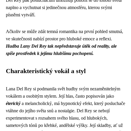
Del Rey pak posluchačům umožňují ponořit se do tohoto světa
naplno a vychutnat si jedinečnou atmosféru, kterou svými
písněmi vytváří.
Ačkoliv se může zdát temná romantika na první pohled smutná,
ve skutečnosti nabízí prostor pro hluboké emoce a reflexi.
Hudba Lany Del Rey tak nepředstavuje útěk od reality, ale
spíše prostředek k jejímu hlubšímu pochopení.
Charakteristický vokál a styl
Lana Del Rey si podmanila svět hudby svým nezaměnitelným
vokálem a osobitým stylem. Její hlas, často popisován jako
éterický
a melancholický, má hypnotický efekt, který posluchače
vtáhne do jejího světa snů a nostalgie. Del Rey se nebojí
experimentovat s rozsahem svého hlasu, od hlubokých,
sametových tónů po křehké, andělské výšky. Její skladby, ať už