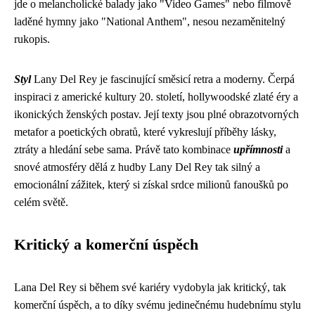
jde o melancholické balady jako "Video Games" nebo filmově
laděné hymny jako "National Anthem", nesou nezaměnitelný
rukopis.
Styl
Lany Del Rey je fascinující směsicí retra a moderny. Čerpá
inspiraci z americké kultury 20. století, hollywoodské zlaté éry a
ikonických ženských postav. Její texty jsou plné obrazotvorných
metafor a poetických obratů, které vykreslují příběhy lásky,
ztráty a hledání sebe sama. Právě tato kombinace
upřímnosti
a
snové atmosféry dělá z hudby Lany Del Rey tak silný a
emocionální zážitek, který si získal srdce milionů fanoušků po
celém světě.
Kritický a komerční úspěch
Lana Del Rey si během své kariéry vydobyla jak kritický, tak
komerční úspěch, a to díky svému jedinečnému hudebnímu stylu