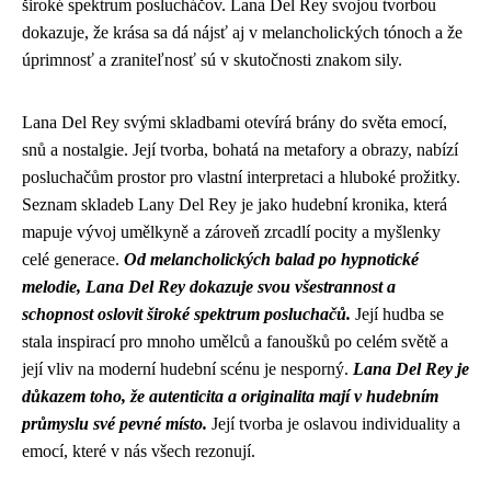
široké spektrum poslucháčov. Lana Del Rey svojou tvorbou
dokazuje, že krása sa dá nájsť aj v melancholických tónoch a že
úprimnosť a zraniteľnosť sú v skutočnosti znakom sily.
Lana Del Rey svými skladbami otevírá brány do světa emocí,
snů a nostalgie. Její tvorba, bohatá na metafory a obrazy, nabízí
posluchačům prostor pro vlastní interpretaci a hluboké prožitky.
Seznam skladeb Lany Del Rey je jako hudební kronika, která
mapuje vývoj umělkyně a zároveň zrcadlí pocity a myšlenky
celé generace.
Od melancholických balad po hypnotické
melodie, Lana Del Rey dokazuje svou všestrannost a
schopnost oslovit široké spektrum posluchačů.
Její hudba se
stala inspirací pro mnoho umělců a fanoušků po celém světě a
její vliv na moderní hudební scénu je nesporný.
Lana Del Rey je
důkazem toho, že autenticita a originalita mají v hudebním
průmyslu své pevné místo.
Její tvorba je oslavou individuality a
emocí, které v nás všech rezonují.