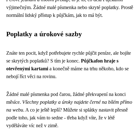
výjimečným. Žádné malé písmenka nebo skryté poplatky. Prostě
normální lidský přístup k půjčkám, jak to má být.
Poplatky a úrokové sazby
Znáte ten pocit, když potřebujete rychle půjčit peníze, ale bojíte
se skrytých poplatků? S tím je konec.
Půjčkafon hraje s
otevřenými kartami
a konečně máme na trhu někoho, kdo se
nebojí říct věci na rovinu.
Žádné malé písmenka pod čarou, žádné překvapení na konci
měsíce.
Všechny poplatky a úroky najdete černé na bílém přímo
na webu
. A co je ještě lepší? Můžete si splátky nastavit přesně
podle toho, jak vám to sedne - třeba když víte, že v létě
vyděláváte víc než v zimě.