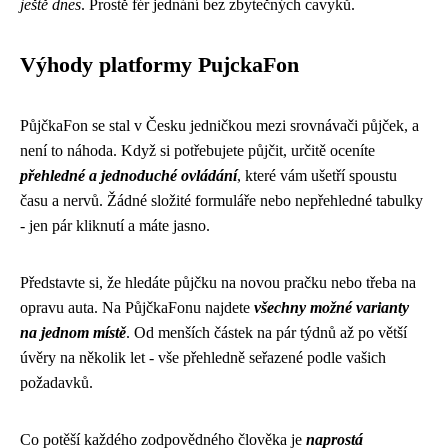
ještě dnes
. Prostě fér jednání bez zbytečných cavyků.
Výhody platformy PujckaFon
PůjčkaFon se stal v Česku jedničkou mezi srovnávači půjček, a
není to náhoda. Když si potřebujete půjčit, určitě oceníte
přehledné a jednoduché ovládání
, které vám ušetří spoustu
času a nervů. Žádné složité formuláře nebo nepřehledné tabulky
- jen pár kliknutí a máte jasno.
Představte si, že hledáte půjčku na novou pračku nebo třeba na
opravu auta. Na PůjčkaFonu najdete
všechny možné varianty
na jednom místě
. Od menších částek na pár týdnů až po větší
úvěry na několik let - vše přehledně seřazené podle vašich
požadavků.
Co potěší každého zodpovědného člověka je
naprostá