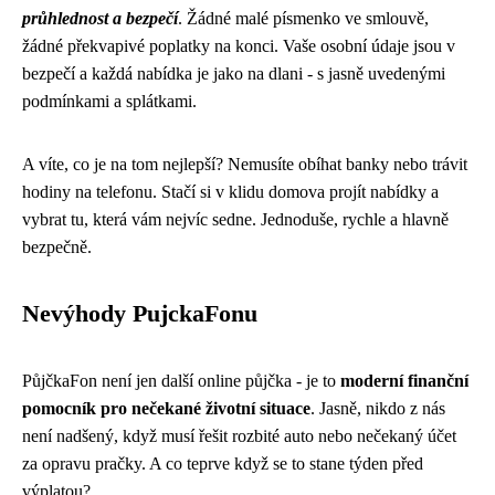
průhlednost a bezpečí
. Žádné malé písmenko ve smlouvě,
žádné překvapivé poplatky na konci. Vaše osobní údaje jsou v
bezpečí a každá nabídka je jako na dlani - s jasně uvedenými
podmínkami a splátkami.
A víte, co je na tom nejlepší? Nemusíte obíhat banky nebo trávit
hodiny na telefonu. Stačí si v klidu domova projít nabídky a
vybrat tu, která vám nejvíc sedne. Jednoduše, rychle a hlavně
bezpečně.
Nevýhody PujckaFonu
PůjčkaFon není jen další online půjčka - je to
moderní finanční
pomocník pro nečekané životní situace
. Jasně, nikdo z nás
není nadšený, když musí řešit rozbité auto nebo nečekaný účet
za opravu pračky. A co teprve když se to stane týden před
výplatou?