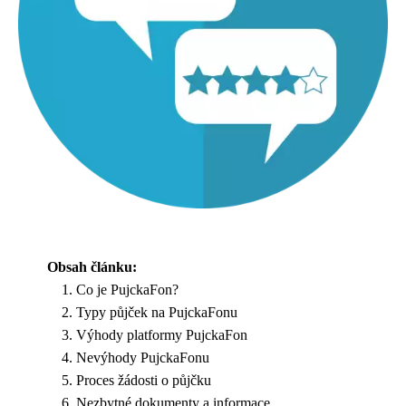
Obsah článku:
Co je PujckaFon?
Typy půjček na PujckaFonu
Výhody platformy PujckaFon
Nevýhody PujckaFonu
Proces žádosti o půjčku
Nezbytné dokumenty a informace