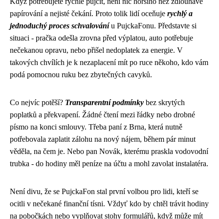
Když potřebujete rychle půjčit, není nic horšího než zdlouhavé
papírování a nejisté čekání. Proto tolik lidí oceňuje
rychlý a
jednoduchý proces schvalování
u PujckaFonu. Představte si
situaci - pračka odešla zrovna před výplatou, auto potřebuje
nečekanou opravu, nebo přišel nedoplatek za energie. V
takových chvílích je k nezaplacení mít po ruce někoho, kdo vám
podá pomocnou ruku bez zbytečných cavyků.
Co nejvíc potěší?
Transparentní podmínky
bez skrytých
poplatků a překvapení. Žádné čtení mezi řádky nebo drobné
písmo na konci smlouvy. Třeba paní z Brna, která nutně
potřebovala zaplatit zálohu na nový nájem, během pár minut
věděla, na čem je. Nebo pan Novák, kterému praskla vodovodní
trubka - do hodiny měl peníze na účtu a mohl zavolat instalatéra.
Není divu, že se PujckaFon stal první volbou pro lidi, kteří se
ocitli v nečekané finanční tísni. Vždyť kdo by chtěl trávit hodiny
na pobočkách nebo vyplňovat stohy formulářů, když může mít