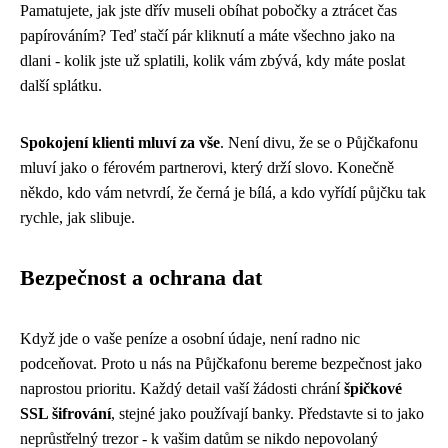
Pamatujete, jak jste dřív museli obíhat pobočky a ztrácet čas
papírováním? Teď stačí pár kliknutí a máte všechno jako na
dlani - kolik jste už splatili, kolik vám zbývá, kdy máte poslat
další splátku.
Spokojení klienti mluví za vše
. Není divu, že se o Půjčkafonu
mluví jako o férovém partnerovi, který drží slovo. Konečně
někdo, kdo vám netvrdí, že černá je bílá, a kdo vyřídí půjčku tak
rychle, jak slibuje.
Bezpečnost a ochrana dat
Když jde o vaše peníze a osobní údaje, není radno nic
podceňovat. Proto u nás na Půjčkafonu bereme bezpečnost jako
naprostou prioritu. Každý detail vaší žádosti chrání
špičkové
SSL šifrování
, stejné jako používají banky. Představte si to jako
neprůstřelný trezor - k vašim datům se nikdo nepovolaný