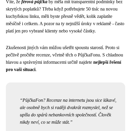
Víte, že
férová půjčka
by měla mít transparentní podmínky bez
skrytých poplatků? Třeba když potřebujete 50 tisíc na novou
kuchyňskou linku, měli byste přesně vědět, kolik zaplatíte
měsíčně i celkem. A pozor na ty nejnižší úroky v reklamě - často
platí jen pro vybrané klienty nebo vysoké částky.
Zkušenosti jiných vám můžou ušetřit spoustu starostí. Proto si
pečlivě pročtěte recenze, včetně těch o PůjčkaFonu. S chladnou
hlavou a správnými informacemi určitě najdete
nejlepší řešení
pro vaši situaci
.
PůjčkaFon? Recenze na internetu jsou sice lákavé,
ale osobně bych si raději dvakrát rozmyslel, než se
upíšu do spárů nebankovních společností. Člověk
nikdy neví, co se může stát.