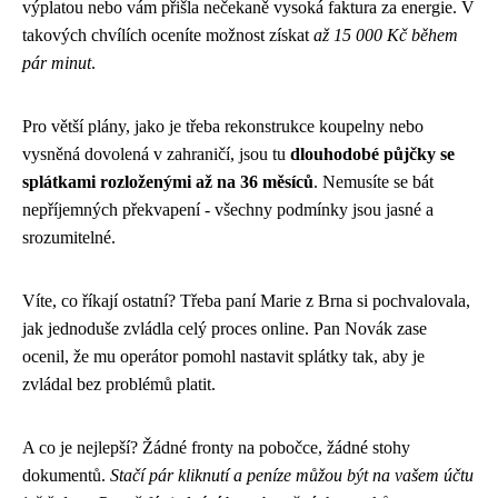
výplatou nebo vám přišla nečekaně vysoká faktura za energie. V
takových chvílích oceníte možnost získat
až 15 000 Kč během
pár minut
.
Pro větší plány, jako je třeba rekonstrukce koupelny nebo
vysněná dovolená v zahraničí, jsou tu
dlouhodobé půjčky se
splátkami rozloženými až na 36 měsíců
. Nemusíte se bát
nepříjemných překvapení - všechny podmínky jsou jasné a
srozumitelné.
Víte, co říkají ostatní? Třeba paní Marie z Brna si pochvalovala,
jak jednoduše zvládla celý proces online. Pan Novák zase
ocenil, že mu operátor pomohl nastavit splátky tak, aby je
zvládal bez problémů platit.
A co je nejlepší? Žádné fronty na pobočce, žádné stohy
dokumentů.
Stačí pár kliknutí a peníze můžou být na vašem účtu