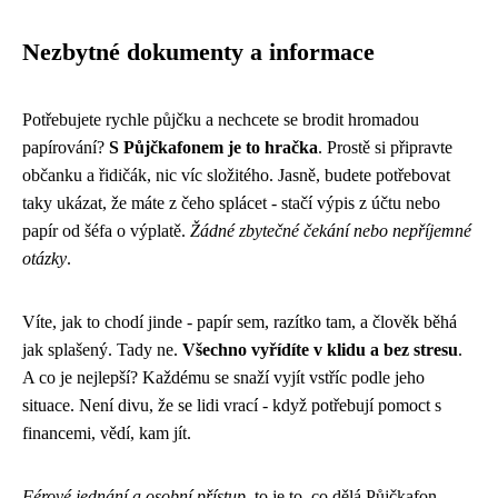
Nezbytné dokumenty a informace
Potřebujete rychle půjčku a nechcete se brodit hromadou
papírování?
S Půjčkafonem je to hračka
. Prostě si připravte
občanku a řidičák, nic víc složitého. Jasně, budete potřebovat
taky ukázat, že máte z čeho splácet - stačí výpis z účtu nebo
papír od šéfa o výplatě.
Žádné zbytečné čekání nebo nepříjemné
otázky
.
Víte, jak to chodí jinde - papír sem, razítko tam, a člověk běhá
jak splašený. Tady ne.
Všechno vyřídíte v klidu a bez stresu
.
A co je nejlepší? Každému se snaží vyjít vstříc podle jeho
situace. Není divu, že se lidi vrací - když potřebují pomoct s
financemi, vědí, kam jít.
Férové jednání a osobní přístup
, to je to, co dělá Půjčkafon