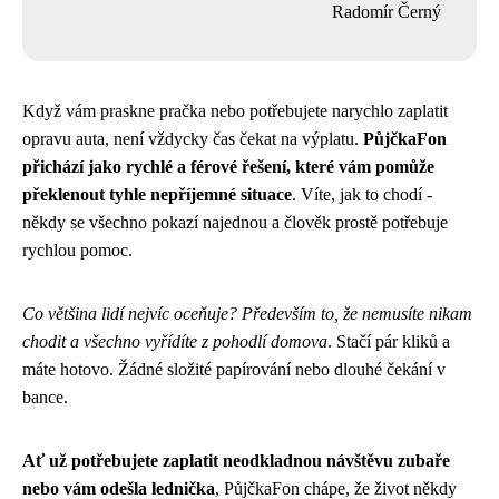
Radomír Černý
Když vám praskne pračka nebo potřebujete narychlo zaplatit
opravu auta, není vždycky čas čekat na výplatu.
PůjčkaFon
přichází jako rychlé a férové řešení, které vám pomůže
překlenout tyhle nepříjemné situace
. Víte, jak to chodí -
někdy se všechno pokazí najednou a člověk prostě potřebuje
rychlou pomoc.
Co většina lidí nejvíc oceňuje? Především to, že nemusíte nikam
chodit a všechno vyřídíte z pohodlí domova
. Stačí pár kliků a
máte hotovo. Žádné složité papírování nebo dlouhé čekání v
bance.
Ať už potřebujete zaplatit neodkladnou návštěvu zubaře
nebo vám odešla lednička
, PůjčkaFon chápe, že život někdy