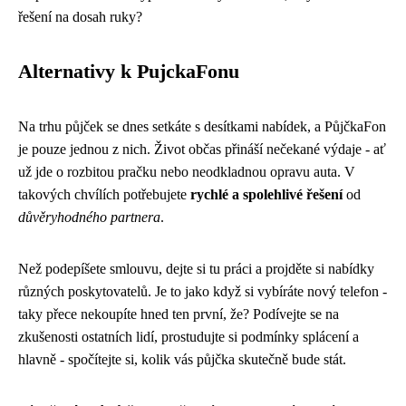
řešení na dosah ruky?
Alternativy k PujckaFonu
Na trhu půjček se dnes setkáte s desítkami nabídek, a PůjčkaFon
je pouze jednou z nich. Život občas přináší nečekané výdaje - ať
už jde o rozbitou pračku nebo neodkladnou opravu auta. V
takových chvílích potřebujete
rychlé a spolehlivé řešení
od
důvěryhodného partnera
.
Než podepíšete smlouvu, dejte si tu práci a projděte si nabídky
různých poskytovatelů. Je to jako když si vybíráte nový telefon -
taky přece nekoupíte hned ten první, že? Podívejte se na
zkušenosti ostatních lidí, prostudujte si podmínky splácení a
hlavně - spočítejte si, kolik vás půjčka skutečně bude stát.