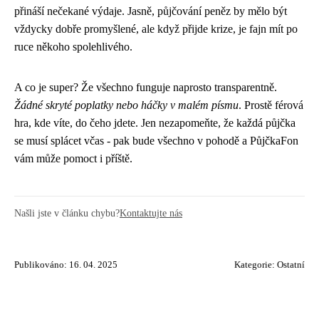
přináší nečekané výdaje. Jasně, půjčování peněz by mělo být
vždycky dobře promyšlené, ale když přijde krize, je fajn mít po
ruce někoho spolehlivého.
A co je super? Že všechno funguje naprosto transparentně.
Žádné skryté poplatky nebo háčky v malém písmu
. Prostě férová
hra, kde víte, do čeho jdete. Jen nezapomeňte, že každá půjčka
se musí splácet včas - pak bude všechno v pohodě a PůjčkaFon
vám může pomoct i příště.
Našli jste v článku chybu?
Kontaktujte nás
Publikováno: 16. 04. 2025
Kategorie:
Ostatní