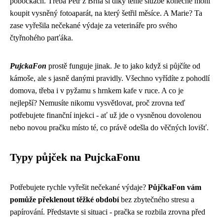
pobočkách. Třeba Petr z Brna si díky téhle službě konečně mohl
koupit vysněný fotoaparát, na který šetřil měsíce. A Marie? Ta
zase vyřešila nečekané výdaje za veterináře pro svého
čtyřnohého parťáka.
PujckaFon
prostě funguje jinak. Je to jako když si půjčíte od
kámoše, ale s jasně danými pravidly. Všechno vyřídíte z pohodlí
domova, třeba i v pyžamu s hrnkem kafe v ruce. A co je
nejlepší? Nemusíte nikomu vysvětlovat, proč zrovna teď
potřebujete finanční injekci - ať už jde o vysněnou dovolenou
nebo novou pračku místo té, co právě odešla do věčných lovišť.
Typy půjček na PujckaFonu
Potřebujete rychle vyřešit nečekané výdaje?
PůjčkaFon vám
pomůže překlenout těžké období
bez zbytečného stresu a
papírování. Představte si situaci - pračka se rozbila zrovna před