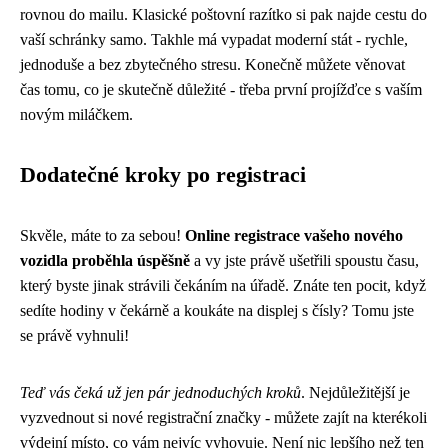
rovnou do mailu. Klasické poštovní razítko si pak najde cestu do
vaší schránky samo. Takhle má vypadat moderní stát - rychle,
jednoduše a bez zbytečného stresu. Konečně můžete věnovat
čas tomu, co je skutečně důležité - třeba první projížďce s vaším
novým miláčkem.
Dodatečné kroky po registraci
Skvěle, máte to za sebou!
Online registrace vašeho nového
vozidla proběhla úspěšně
a vy jste právě ušetřili spoustu času,
který byste jinak strávili čekáním na úřadě. Znáte ten pocit, když
sedíte hodiny v čekárně a koukáte na displej s čísly? Tomu jste
se právě vyhnuli!
Teď vás čeká už jen pár jednoduchých kroků
. Nejdůležitější je
vyzvednout si nové registrační značky - můžete zajít na kterékoli
výdejní místo, co vám nejvíc vyhovuje. Není nic lepšího než ten