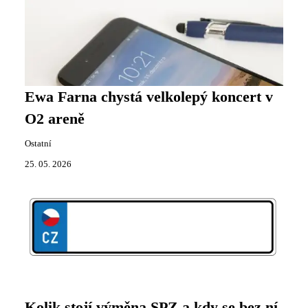
Ewa Farna chystá velkolepý koncert v
O2 areně
Ostatní
25. 05. 2026
Kolik stojí výměna SPZ a kdy se bez ní