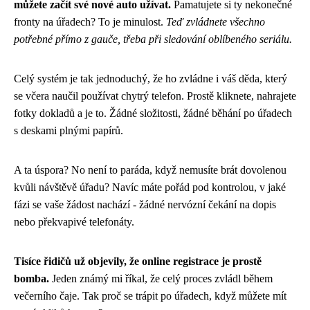
můžete začít své nové auto užívat.
Pamatujete si ty nekonečné
fronty na úřadech? To je minulost.
Teď zvládnete všechno
potřebné přímo z gauče, třeba při sledování oblíbeného seriálu.
Celý systém je tak jednoduchý, že ho zvládne i váš děda, který
se včera naučil používat chytrý telefon. Prostě kliknete, nahrajete
fotky dokladů a je to. Žádné složitosti, žádné běhání po úřadech
s deskami plnými papírů.
A ta úspora? No není to paráda, když nemusíte brát dovolenou
kvůli návštěvě úřadu? Navíc máte pořád pod kontrolou, v jaké
fázi se vaše žádost nachází - žádné nervózní čekání na dopis
nebo překvapivé telefonáty.
Tisíce řidičů už objevily, že online registrace je prostě
bomba.
Jeden známý mi říkal, že celý proces zvládl během
večerního čaje. Tak proč se trápit po úřadech, když můžete mít