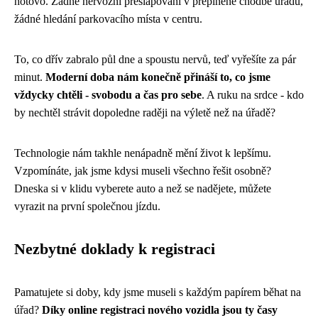
hotovo. Žádné nervózní přešlapování v přeplněné chodbě úřadu,
žádné hledání parkovacího místa v centru.
To, co dřív zabralo půl dne a spoustu nervů, teď vyřešíte za pár
minut.
Moderní doba nám konečně přináší to, co jsme
vždycky chtěli - svobodu a čas pro sebe
. A ruku na srdce - kdo
by nechtěl strávit dopoledne raději na výletě než na úřadě?
Technologie nám takhle nenápadně mění život k lepšímu.
Vzpomínáte, jak jsme kdysi museli všechno řešit osobně?
Dneska si v klidu vyberete auto a než se nadějete, můžete
vyrazit na první společnou jízdu.
Nezbytné doklady k registraci
Pamatujete si doby, kdy jsme museli s každým papírem běhat na
úřad?
Díky online registraci nového vozidla jsou ty časy