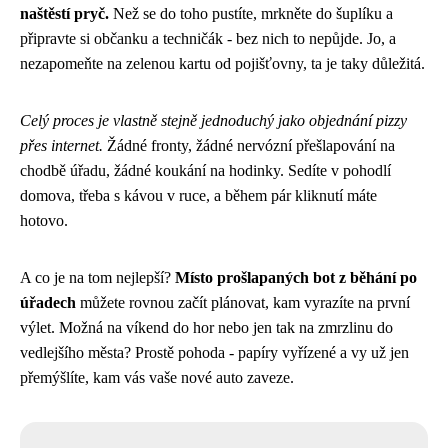
naštěstí pryč.
Než se do toho pustíte, mrkněte do šuplíku a
připravte si občanku a techničák - bez nich to nepůjde. Jo, a
nezapomeňte na zelenou kartu od pojišťovny, ta je taky důležitá.
Celý proces je vlastně stejně jednoduchý jako objednání pizzy
přes internet.
Žádné fronty, žádné nervózní přešlapování na
chodbě úřadu, žádné koukání na hodinky. Sedíte v pohodlí
domova, třeba s kávou v ruce, a během pár kliknutí máte
hotovo.
A co je na tom nejlepší?
Místo prošlapaných bot z běhání po
úřadech
můžete rovnou začít plánovat, kam vyrazíte na první
výlet. Možná na víkend do hor nebo jen tak na zmrzlinu do
vedlejšího města? Prostě pohoda - papíry vyřízené a vy už jen
přemýšlíte, kam vás vaše nové auto zaveze.