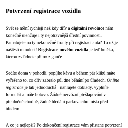
Potvrzení registrace vozidla
Svět se mění rychleji než kdy dřív a
digitální revoluce
nám
konečně ulehčuje i ty nejotravnější úřední povinnosti.
Pamatujete na ty nekonečné fronty při registraci auta? To už je
naštěstí minulost!
Registrace nového vozidla
je teď hračka,
kterou zvládnete přímo z gauče.
Sedíte doma v pohodlí, popíjíte kávu a během pár kliků máte
vyřešeno to, co dřív zabralo půl dne běhání po úřadech.
Online
registrace
je tak jednoduchá - nahrajete doklady, vyplníte
formulář a máte hotovo. Žádné nervózní přešlapování v
přeplněné chodbě, žádné hledání parkovacího místa před
úřadem.
A co je nejlepší? Po dokončení registrace vám přistane potvrzení