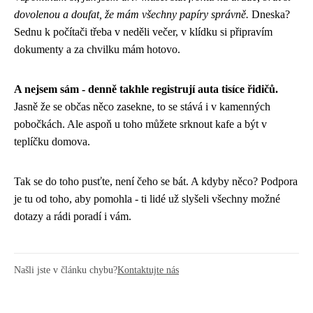
dovolenou a doufat, že mám všechny papíry správně.
Dneska?
Sednu k počítači třeba v neděli večer, v klídku si připravím
dokumenty a za chvilku mám hotovo.
A nejsem sám - denně takhle registrují auta tisíce řidičů.
Jasně že se občas něco zasekne, to se stává i v kamenných
pobočkách. Ale aspoň u toho můžete srknout kafe a být v
teplíčku domova.
Tak se do toho pusťte, není čeho se bát. A kdyby něco? Podpora
je tu od toho, aby pomohla - ti lidé už slyšeli všechny možné
dotazy a rádi poradí i vám.
Našli jste v článku chybu?
Kontaktujte nás