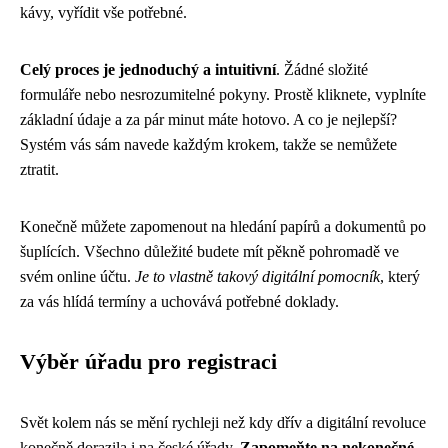
kávy, vyřídit vše potřebné.
Celý proces je jednoduchý a intuitivní
. Žádné složité
formuláře nebo nesrozumitelné pokyny. Prostě kliknete, vyplníte
základní údaje a za pár minut máte hotovo. A co je nejlepší?
Systém vás sám navede každým krokem, takže se nemůžete
ztratit.
Konečně můžete zapomenout na hledání papírů a dokumentů po
šuplících. Všechno důležité budete mít pěkně pohromadě ve
svém online účtu.
Je to vlastně takový digitální pomocník
, který
za vás hlídá termíny a uchovává potřebné doklady.
Výběr úřadu pro registraci
Svět kolem nás se mění rychleji než kdy dřív a digitální revoluce
konečně dorazila i na české úřady.
Zapomeňte na nekonečné