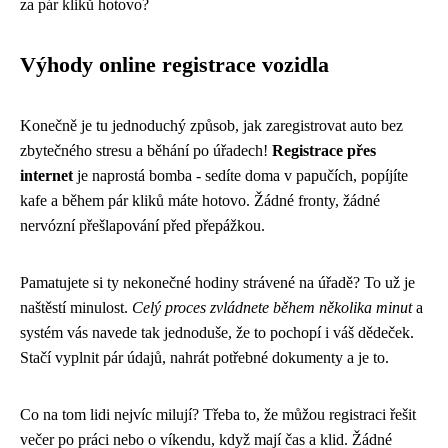
za pár kliků hotovo?
Výhody online registrace vozidla
Konečně je tu jednoduchý způsob, jak zaregistrovat auto bez
zbytečného stresu a běhání po úřadech!
Registrace přes
internet
je naprostá bomba - sedíte doma v papučích, popíjíte
kafe a během pár kliků máte hotovo. Žádné fronty, žádné
nervózní přešlapování před přepážkou.
Pamatujete si ty nekonečné hodiny strávené na úřadě? To už je
naštěstí minulost.
Celý proces zvládnete během několika minut
a
systém vás navede tak jednoduše, že to pochopí i váš dědeček.
Stačí vyplnit pár údajů, nahrát potřebné dokumenty a je to.
Co na tom lidi nejvíc milují? Třeba to, že můžou registraci řešit
večer po práci nebo o víkendu, když mají čas a klid. Žádné