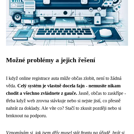
Možné problémy a jejich řešení
I když online registrace auta může občas zlobit, není to žádná
věda.
Celý systém je vlastně docela fajn - nemusíte nikam
chodit a všechno zvládnete z gauče.
Jasně, občas to zaskřípe -
třeba když web zrovna stávkuje nebo si nejste jistí, co přesně
nahrát za doklady. Ale víte co? Stačí to zkusit později nebo si
brnknout na podporu.
Vzpomínám si, jak jsem dřív musel stát frontu na úřadě, brát si