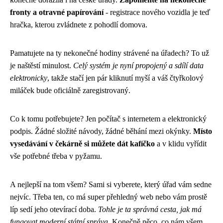
fronty a otravné papírování
- registrace nového vozidla je teď
hračka, kterou zvládnete z pohodlí domova.
Pamatujete na ty nekonečné hodiny strávené na úřadech? To už
je naštěstí minulost.
Celý systém je nyní propojený a sdílí data
elektronicky
, takže stačí jen pár kliknutí myší a váš čtyřkolový
miláček bude oficiálně zaregistrovaný.
Co k tomu potřebujete? Jen počítač s internetem a elektronický
podpis. Žádné složité návody, žádné běhání mezi okýnky.
Místo
vysedávání v čekárně si můžete dát kafíčko
a v klidu vyřídit
vše potřebné třeba v pyžamu.
A nejlepší na tom všem? Sami si vyberete, který úřad vám sedne
nejvíc. Třeba ten, co má super přehledný web nebo vám prostě
líp sedí jeho otevírací doba.
Tohle je ta správná cesta, jak má
fungovat moderní státní správa
. Konečně něco, co nám všem