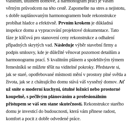
vlastním, útulném domově, a harmonogram prací je vaším
věrným průvodcem na této cestě. Zapomeňte na stres a nejistotu,
s dobře naplánovaným harmonogramem bude rekonstrukce
probíhat hladce a efektivně.
Prvním krokem
je důkladná
inspekce domu a vypracování projektové dokumentace. Tato
fáze je klíčová pro stanovení ceny rekonstrukce a odhalení
případných skrytých vad.
Následuje
výběr stavební firmy a
podpis smlouvy, kde je důležité věnovat pozornost detailům a
harmonogramu prací. S kvalitním plánem a spolehlivým týmem
řemeslníků se můžete těšit na viditelné pokroky. Představte si,
jak se staré, opotřebované místnosti mění v prostory plné světla a
života, jak se z chátrajícího domu stává váš vysněný domov.
Ať
už sníte o moderní kuchyni, útulné ložnici nebo prostorné
koupelně, s pečlivým plánováním a profesionálním
přístupem se váš sen stane skutečností.
Rekonstrukce starého
domu je investicí do budoucnosti, která vám přinese radost,
komfort a pocit z dobře odvedené práce.