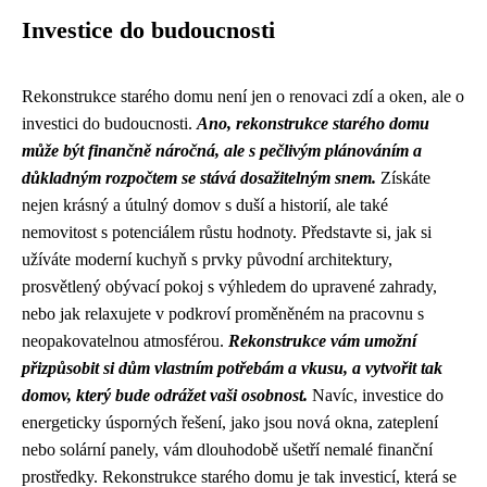
Investice do budoucnosti
Rekonstrukce starého domu není jen o renovaci zdí a oken, ale o
investici do budoucnosti.
Ano, rekonstrukce starého domu
může být finančně náročná, ale s pečlivým plánováním a
důkladným rozpočtem se stává dosažitelným snem.
Získáte
nejen krásný a útulný domov s duší a historií, ale také
nemovitost s potenciálem růstu hodnoty. Představte si, jak si
užíváte moderní kuchyň s prvky původní architektury,
prosvětlený obývací pokoj s výhledem do upravené zahrady,
nebo jak relaxujete v podkroví proměněném na pracovnu s
neopakovatelnou atmosférou.
Rekonstrukce vám umožní
přizpůsobit si dům vlastním potřebám a vkusu, a vytvořit tak
domov, který bude odrážet vaši osobnost.
Navíc, investice do
energeticky úsporných řešení, jako jsou nová okna, zateplení
nebo solární panely, vám dlouhodobě ušetří nemalé finanční
prostředky. Rekonstrukce starého domu je tak investicí, která se