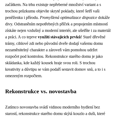
začátkem. Na trhu existuje nepřeberné množství variant a s
trochou průzkumu objevíte skryté poklady, které šetří vaši
peněženku i přírodu.
Promyšlená optimalizace dispozice
dokáže
divy. Odstraněním nepotřebných příček a propojením místností
získáte nejen vzdušný a moderní interiér, ale ušetříte i za materiál
a práci. A co teprve
využití stávajících prvků
! Staré dřevěné
trámy, cihlové zdi nebo původní dveře dodají vašemu domu
nezaměnitelný charakter a zároveň vám pomohou udržet
rozpočet pod kontrolou. Rekonstrukce starého domu je jako
skládanka, kde každý kousek hraje svou roli. S trochou
kreativity a důvtipu se vám podaří sestavit domov snů, a to i s
omezeným rozpočtem.
Rekonstrukce vs. novostavba
Zatímco novostavba svádí vidinou moderního bydlení bez
starostí, rekonstrukce starého domu skýtá kouzlo a duši, které