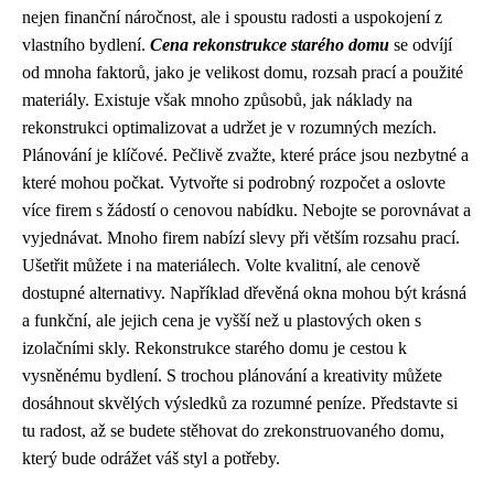
nejen finanční náročnost, ale i spoustu radosti a uspokojení z
vlastního bydlení.
Cena rekonstrukce starého domu
se odvíjí
od mnoha faktorů, jako je velikost domu, rozsah prací a použité
materiály. Existuje však mnoho způsobů, jak náklady na
rekonstrukci optimalizovat a udržet je v rozumných mezích.
Plánování je klíčové. Pečlivě zvažte, které práce jsou nezbytné a
které mohou počkat. Vytvořte si podrobný rozpočet a oslovte
více firem s žádostí o cenovou nabídku. Nebojte se porovnávat a
vyjednávat. Mnoho firem nabízí slevy při větším rozsahu prací.
Ušetřit můžete i na materiálech. Volte kvalitní, ale cenově
dostupné alternativy. Například dřevěná okna mohou být krásná
a funkční, ale jejich cena je vyšší než u plastových oken s
izolačními skly. Rekonstrukce starého domu je cestou k
vysněnému bydlení. S trochou plánování a kreativity můžete
dosáhnout skvělých výsledků za rozumné peníze. Představte si
tu radost, až se budete stěhovat do zrekonstruovaného domu,
který bude odrážet váš styl a potřeby.