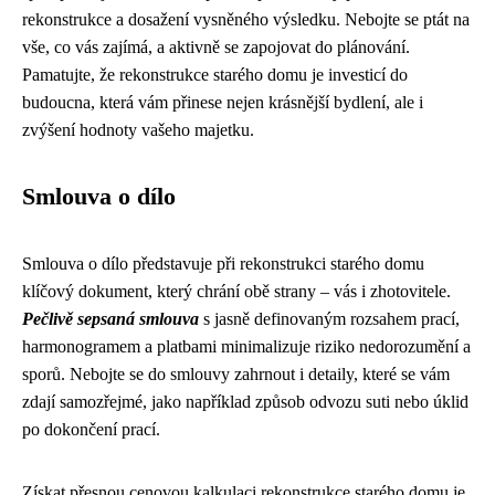
rekonstrukce a dosažení vysněného výsledku. Nebojte se ptát na
vše, co vás zajímá, a aktivně se zapojovat do plánování.
Pamatujte, že rekonstrukce starého domu je investicí do
budoucna, která vám přinese nejen krásnější bydlení, ale i
zvýšení hodnoty vašeho majetku.
Smlouva o dílo
Smlouva o dílo představuje při rekonstrukci starého domu
klíčový dokument, který chrání obě strany – vás i zhotovitele.
Pečlivě sepsaná smlouva
s jasně definovaným rozsahem prací,
harmonogramem a platbami minimalizuje riziko nedorozumění a
sporů. Nebojte se do smlouvy zahrnout i detaily, které se vám
zdají samozřejmé, jako například způsob odvozu suti nebo úklid
po dokončení prací.
Získat přesnou cenovou kalkulaci rekonstrukce starého domu je