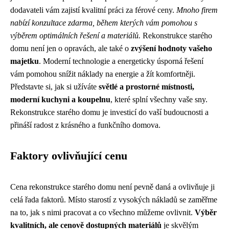
dodavateli vám zajistí kvalitní práci za férové ceny.
Mnoho firem
nabízí konzultace zdarma, během kterých vám pomohou s
výběrem optimálních řešení a materiálů.
Rekonstrukce starého
domu není jen o opravách, ale také o
zvýšení hodnoty vašeho
majetku
. Moderní technologie a energeticky úsporná řešení
vám pomohou snížit náklady na energie a žít komfortněji.
Představte si, jak si užíváte
světlé a prostorné místnosti,
moderní kuchyni a koupelnu
, které splní všechny vaše sny.
Rekonstrukce starého domu je investicí do vaší budoucnosti a
přináší radost z krásného a funkčního domova.
Faktory ovlivňující cenu
Cena rekonstrukce starého domu není pevně daná a ovlivňuje ji
celá řada faktorů. Místo starostí z vysokých nákladů se zaměřme
na to, jak s nimi pracovat a co všechno můžeme ovlivnit.
Výběr
kvalitních, ale cenově dostupných materiálů
je skvělým