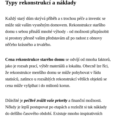
Typy rekonstrukcí a náklady
Každý starý dům skrývá příběh a s trochou péče a investic se
může stát vaším vysněným domovem. Rekonstrukce staršího
domu s sebou přináší mnohé výhody - od možnosti přizpůsobit
si prostory přesně vašim představám až po radost z obnovy
něčeho krásného a trvalého.
Cena rekonstrukce starého domu
se odvíjí od mnoha faktorů,
jako je rozsah prací, výběr materiálů a lokalita. Obecně lze říci,
že rekonstrukce menšího domu se může pohybovat v řádu
statisíců, zatímco u rozsáhlých rekonstrukcí větších objektů se
cena může vyšplhat i do milionů korun.
Důležité je
pečlivě zvážit vaše priority
a finanční možnosti.
Někdy je lepší postupovat po etapách a rozložit si tak náklady
do delšího časového období. Existuje mnoho inspirativních