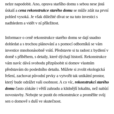
nelze napodobit. Ano, oprava staršího domu s sebou nese jistá
úskalí a
cena rekonstrukce starého domu
se může zdát na první
pohled vysoká. Je však důležité dívat se na tuto investici s
nadhledem a vidět v ní příležitost.
Informace o ceně rekonstrukce starého domu se dají snadno
dohledat a s trochou plánování a s pomocí odborníků se vám
investice mnohonásobně vrátí. Představte si tu radost z bydlení v
domě s příběhem, s detaily, které dýchají historií. Rekonstrukce
vám navíc dává svobodu přizpůsobit si domov vlastním
představám do posledního detailu. Můžete si zvolit ekologická
řešení, zachovat původní prvky a vytvořit tak unikátní prostor,
který bude odrážet vaši osobnost. A co víc,
rekonstrukcí starého
domu
často získáte i větší zahradu a klidnější lokalitu, než nabízí
novostavby. Nebojte se pustit do rekonstrukce a proměňte svůj
sen o domově s duší ve skutečnost.