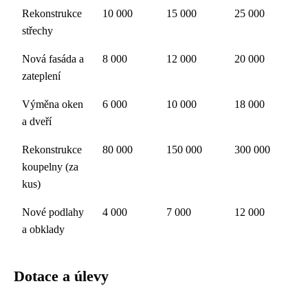
Rekonstrukce
10 000
15 000
25 000
střechy
Nová fasáda a
8 000
12 000
20 000
zateplení
Výměna oken
6 000
10 000
18 000
a dveří
Rekonstrukce
80 000
150 000
300 000
koupelny (za
kus)
Nové podlahy
4 000
7 000
12 000
a obklady
Dotace a úlevy