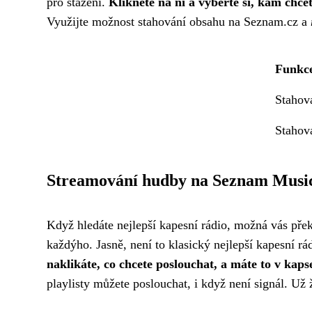
pro stažení.
Klikněte na ni a vyberte si, kam chcet
Využijte možnost stahování obsahu na Seznam.cz a
Funkc
Stahov
Stahov
Streamování hudby na Seznam Musi
Když hledáte
nejlepší kapesní rádio
, možná vás přek
každýho. Jasně, není to klasický nejlepší kapesní rá
naklikáte, co chcete poslouchat, a máte to v kapse
playlisty můžete poslouchat, i když není signál. Už