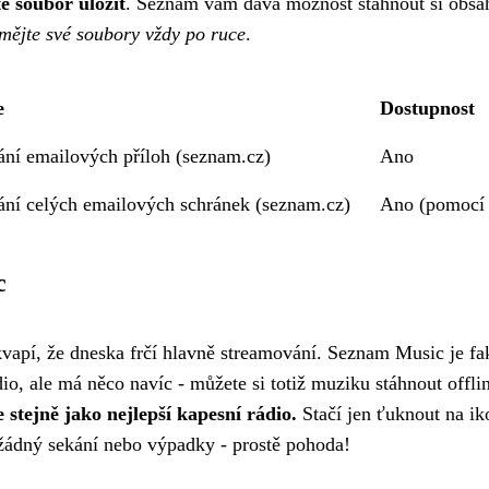
e soubor uložit
. Seznam vám dává možnost stáhnout si obsah 
mějte své soubory vždy po ruce
.
e
Dostupnost
ání emailových příloh (seznam.cz)
Ano
ání celých emailových schránek (seznam.cz)
Ano (pomocí
c
vapí, že dneska frčí hlavně streamování. Seznam Music je fak
dio, ale má něco navíc - můžete si totiž muziku stáhnout offli
 stejně jako nejlepší kapesní rádio.
Stačí jen ťuknout na ik
 žádný sekání nebo výpadky - prostě pohoda!