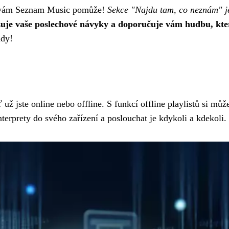
m vám Seznam Music pomůže!
Sekce "Najdu tam, co neznám" je 
uje vaše poslechové návyky a doporučuje vám hudbu, kte
ady!
ž jste online nebo offline. S funkcí offline playlistů si může
interprety do svého zařízení a poslouchat je kdykoli a kdekoli.