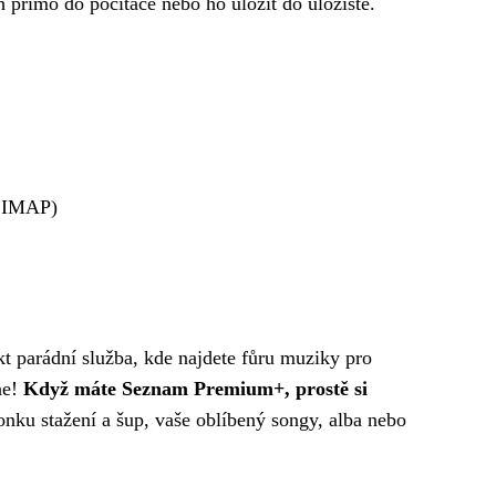
přímo do počítače nebo ho uložit do úložiště.
 IMAP)
t parádní služba, kde najdete fůru muziky pro
ne!
Když máte Seznam Premium+, prostě si
onku stažení a šup, vaše oblíbený songy, alba nebo