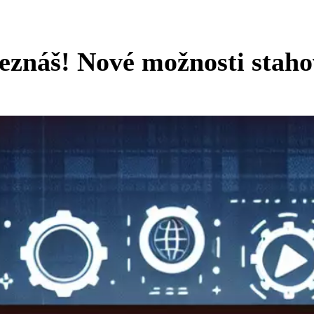
neznáš! Nové možnosti stah