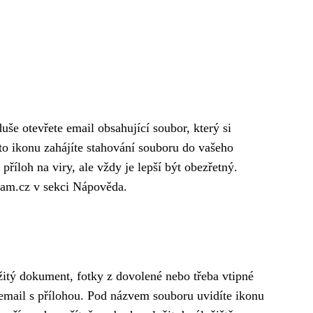
še otevřete email obsahující soubor, který si
to ikonu zahájíte stahování souboru do vašeho
příloh na viry, ale vždy je lepší být obezřetný.
nam.cz v sekci Nápověda.
žitý dokument, fotky z dovolené nebo třeba vtipné
t email s přílohou. Pod názvem souboru uvidíte ikonu