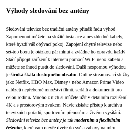
Výhody sledování bez antény
Sledování televize bez tradiční antény přináší řadu výhod.
Zapomenout můžete na složité instalace a nevzhledné kabely,
které hyzdí váš obývací pokoj. Zapojení chytré televize nebo
set-top boxu je otázkou pár minut a zvládne ho opravdu každý.
Stačí připojit zařízení k internetu pomocí Wi-Fi nebo kabelu a
můžete se ihned pustit do sledování. Další nespornou výhodou
je
široká škála dostupného obsahu
. Online streamovací služby
jako Netflix, HBO Max, Disney+ nebo Amazon Prime Video
nabízejí nepřeberné množství filmů, seriálů a dokumentů pro
celou rodinu. Mnoho z nich si můžete užít v detailním rozlišení
4K a s prostorovým zvukem. Navíc získáte přístup k archivu
televizních pořadů, sportovním přenosům a živému vysílání.
Sledování televize bez antény je tak
moderním a flexibilním
řešením
, které vám otevře dveře do světa zábavy na míru.