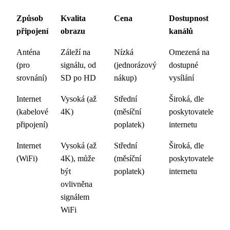
Způsob
Kvalita
Cena
Dostupnost
připojení
obrazu
kanálů
Anténa
Záleží na
Nízká
Omezená na
(pro
signálu, od
(jednorázový
dostupné
srovnání)
SD po HD
nákup)
vysílání
Internet
Vysoká (až
Střední
Široká, dle
(kabelové
4K)
(měsíční
poskytovatele
připojení)
poplatek)
internetu
Internet
Vysoká (až
Střední
Široká, dle
(WiFi)
4K), může
(měsíční
poskytovatele
být
poplatek)
internetu
ovlivněna
signálem
WiFi