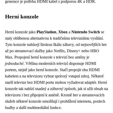
generace je potřeba HDMI kabel s podporou 4K a HDR.
Herní konzole
Herní konzole jako
PlayStation
,
Xbox
a
Nintendo Switch
se
staly oblíbenou alternativou k tradičnímu televiznímu vysílání.
Tyto konzole nabízejí širokou škálu zábavy, od nejnovějších her
až po streamovací služby jako Netflix, Disney+ nebo HBO
Max. Propojení herní konzole s televizí bez antény je
jednoduché
. Většina moderních televizí disponuje HDMI
portem, stejně jako herní konzole. Stačí propojit oba HDMI
kabelem a na televizoru vybrat správný vstupní zdroj. Některé
starší televize bez HDMI portu mohou vyžadovat adaptér. Herní
konzole tak nabízí snadný a
zábavný
způsob, jak si užít obsah na
televizoru i bez připojení k anténě. Kromě her a streamovacích
služeb některé konzole umožňují i prohlížení internetu, poslech
hudby a další multimediální funkce.