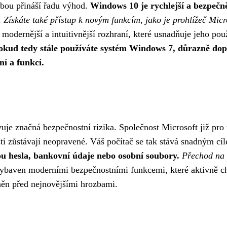
bou přináší řadu výhod.
Windows 10 je rychlejší a bezpečně
.
Získáte také přístup k novým funkcím, jako je prohlížeč Mic
odernější a intuitivnější rozhraní, které usnadňuje jeho p
okud tedy stále používáte systém Windows 7, důrazně d
ní a funkcí.
e značná bezpečnostní rizika. Společnost Microsoft již pro 
ti zůstávají neopravené. Váš počítač se tak stává snadným cí
ou hesla, bankovní údaje nebo osobní soubory.
Přechod na 
baven moderními bezpečnostními funkcemi, které aktivně ch
áněn před nejnovějšími hrozbami.