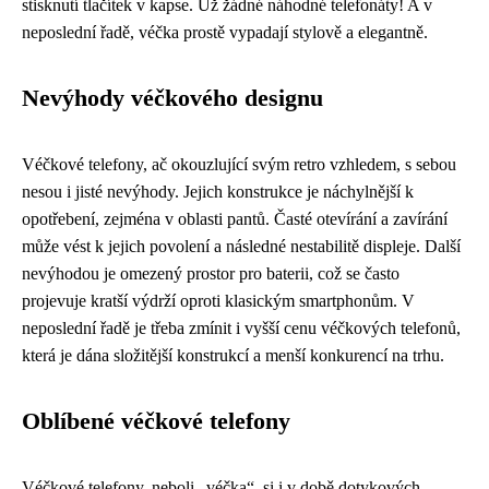
stisknutí tlačítek v kapse. Už žádné náhodné telefonáty! A v
neposlední řadě, véčka prostě vypadají stylově a elegantně.
Nevýhody véčkového designu
Véčkové telefony, ač okouzlující svým retro vzhledem, s sebou
nesou i jisté nevýhody. Jejich konstrukce je náchylnější k
opotřebení, zejména v oblasti pantů. Časté otevírání a zavírání
může vést k jejich povolení a následné nestabilitě displeje. Další
nevýhodou je omezený prostor pro baterii, což se často
projevuje kratší výdrží oproti klasickým smartphonům. V
neposlední řadě je třeba zmínit i vyšší cenu véčkových telefonů,
která je dána složitější konstrukcí a menší konkurencí na trhu.
Oblíbené véčkové telefony
Véčkové telefony, neboli „véčka“, si i v době dotykových