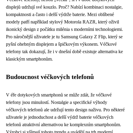
displejů udržují své kouzlo. Proč? Nabízí kombinaci nostalgie,
kompaktnosti a často i delší výdrže baterie. Mezi oblíbené
modely patří například stylový Motorola RAZR, který oživil
ikonický design z počátku milénia s moderními technologiemi.
Pro náročnější uživatele je tu Samsung Galaxy Z Flip, který se
pyšní ohebným displejem a špičkovým výkonem. Véčkové
telefony tak dokazují, že i v dnešní době existuje alternativa ke
klasickým smartphonům.
Budoucnost véčkových telefonů
V éře dotykových smartphonů se může zdát, že véčkové
telefony jsou minulostí. Nostalgie a specifické výhody
véčkových telefonů ale udržují tento design naživu. Pro některé
uživatele je jednoduchost a delší výdrž baterie véčkových
telefonů atraktivní alternativou ke komplexním smartphonům.
Výrobci si všímají tohoto trendu a uvádějí na trh moderní