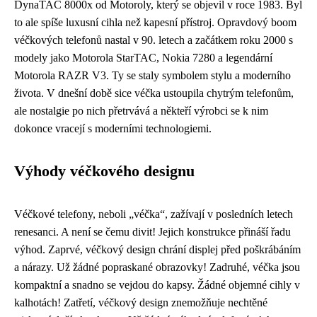
DynaTAC 8000x od Motoroly, který se objevil v roce 1983. Byl
to ale spíše luxusní cihla než kapesní přístroj. Opravdový boom
véčkových telefonů nastal v 90. letech a začátkem roku 2000 s
modely jako Motorola StarTAC, Nokia 7280 a legendární
Motorola RAZR V3. Ty se staly symbolem stylu a moderního
života. V dnešní době sice véčka ustoupila chytrým telefonům,
ale nostalgie po nich přetrvává a někteří výrobci se k nim
dokonce vracejí s moderními technologiemi.
Výhody véčkového designu
Véčkové telefony, neboli „véčka“, zažívají v posledních letech
renesanci. A není se čemu divit! Jejich konstrukce přináší řadu
výhod. Zaprvé, véčkový design chrání displej před poškrábáním
a nárazy. Už žádné popraskané obrazovky! Zadruhé, véčka jsou
kompaktní a snadno se vejdou do kapsy. Žádné objemné cihly v
kalhotách! Zatřetí, véčkový design znemožňuje nechtěné