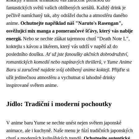
fantastických světů vašich oblíbených seriálů. Každý drink je
pečlivě namíchaný tak, aby odrážel ducha a atmosféru daného
anime.
Ochutnejte například náš "Naruto's Rasengan",
osvěžující mix manga a pomerančové šťávy, který vás nabije
energií.
Nebo se nechte zlákat tajemnou chutí "Death Note L",
koktejlu s kávou a likérem, který vás udrží v napětí až do
posledního doušku.
Ať už jste fanoušky akčních dobrodružství,
romantických komedií nebo napínavých thrillerů, v Yume Anime
Baru si zaručeně najdete svůj oblíbený anime koktejl.
Přijďte si
užít jedinečnou atmosféru a vychutnat si lahodné drinky
inspirované světem anime.
Jídlo: Tradiční i moderní pochoutky
V anime baru Yume se nechte unést nejen světem japonské
animace, ale i kuchyně. Naše menu je fúzí tradičních japonských
chutí a moderních kulinářských trendů.
Ochutnejte autentické