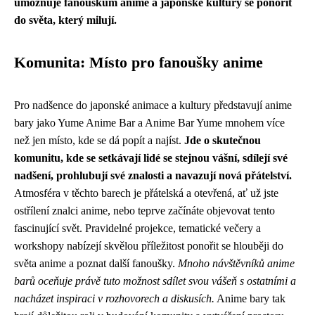
umožňuje fanouškům anime a japonské kultury se ponořit
do světa, který milují.
Komunita: Místo pro fanoušky anime
Pro nadšence do japonské animace a kultury představují anime
bary jako Yume Anime Bar a Anime Bar Yume mnohem více
než jen místo, kde se dá popít a najíst.
Jde o skutečnou
komunitu, kde se setkávají lidé se stejnou vášní, sdílejí své
nadšení, prohlubují své znalosti a navazují nová přátelství.
Atmosféra v těchto barech je přátelská a otevřená, ať už jste
ostřílení znalci anime, nebo teprve začínáte objevovat tento
fascinující svět. Pravidelné projekce, tematické večery a
workshopy nabízejí skvělou příležitost ponořit se hlouběji do
světa anime a poznat další fanoušky.
Mnoho návštěvníků anime
barů oceňuje právě tuto možnost sdílet svou vášeň s ostatními a
nacházet inspiraci v rozhovorech a diskusích.
Anime bary tak