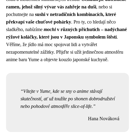
ramen, jehož silný vývar vás zahřeje na duši
, nebo si
pochutnejte na
sushi v netradičních kombinacích, které
překvapí vaše chuťové pohárky
. Pro ty, co hledají něco
sladkého, nabízíme
mochi
v různých příchutích – nadýchané
rýžové koláčky, které jsou v Japonsku symbolem štěstí
.
Věříme, že jídlo má moc spojovat lidi a vytvářet
nezapomenutelné zážitky. Přijďte si užít jedinečnou atmosféru
anime baru Yume a objevte kouzlo japonské kuchyně.
Vítejte v Yume, kde se sny o anime stávají
skutečností, ať už toužíte po shonen dobrodružství
nebo pohodové atmosféře slice-of-life.
Hana Nováková