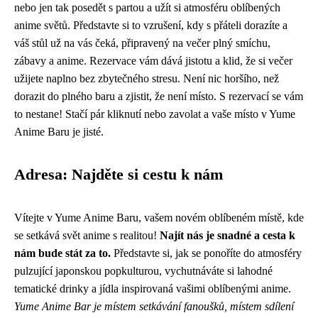
nebo jen tak posedět s partou a užít si atmosféru oblíbených
anime světů. Představte si to vzrušení, kdy s přáteli dorazíte a
váš stůl už na vás čeká, připravený na večer plný smíchu,
zábavy a anime. Rezervace vám dává jistotu a klid, že si večer
užijete naplno bez zbytečného stresu. Není nic horšího, než
dorazit do plného baru a zjistit, že není místo. S rezervací se vám
to nestane! Stačí pár kliknutí nebo zavolat a vaše místo v Yume
Anime Baru je jisté.
Adresa: Najděte si cestu k nám
Vítejte v Yume Anime Baru, vašem novém oblíbeném místě, kde
se setkává svět anime s realitou!
Najít nás je snadné a cesta k
nám bude stát za to.
Představte si, jak se ponoříte do atmosféry
pulzující japonskou popkulturou, vychutnáváte si lahodné
tematické drinky a jídla inspirovaná vašimi oblíbenými anime.
Yume Anime Bar je místem setkávání fanoušků, místem sdílení