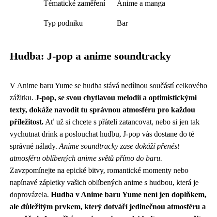
Tématické zaměření
Anime a manga
Typ podniku
Bar
Hudba: J-pop a anime soundtracky
V Anime baru Yume se hudba stává nedílnou součástí celkového
zážitku.
J-pop, se svou chytlavou melodií a optimistickými
texty, dokáže navodit tu správnou atmosféru pro každou
příležitost.
Ať už si chcete s přáteli zatancovat, nebo si jen tak
vychutnat drink a poslouchat hudbu, J-pop vás dostane do té
správné nálady.
Anime soundtracky zase dokáží přenést
atmosféru oblíbených anime světů přímo do baru.
Zavzpomínejte na epické bitvy, romantické momenty nebo
napínavé zápletky vašich oblíbených anime s hudbou, která je
doprovázela.
Hudba v Anime baru Yume není jen doplňkem,
ale důležitým prvkem, který dotváří jedinečnou atmosféru a