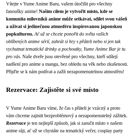
Vítejte v Yume Anime Baru, vašem útočišti pro všechny
fanoušky anime!
Naším cílem je vytvořit místo, kde se
komunita milovníků anime může setkávat, sdílet svou vášeň
a užívat si jedinečnou atmosféru inspirovanou japonskou
popkulturou.
Ať už se chcete ponořit do světa vašich
oblíbených anime sérií, zahrát si hry s přáteli nebo si jen tak
vychutnat tematické drinky a pochoutky, Yume Anime Bar je tu
pro vás.
Naše dveře jsou otevřené pro všechny, kteří sdílejí
nadšení pro anime a mangu, bez ohledu na věk nebo zkušenosti.
Přijďte se k nám podívat a zažít nezapomenutelnou atmosféru!
Rezervace: Zajistěte si své místo
V Yume Anime Baru víme, že čas s přáteli je vzácný a proto
vám chceme zajistit bezproblémový a nezapomenutelný zážitek.
Rezervace
je ten nejlepší způsob, jak si zaručit místo v našem
anime ráji, ať už se chystáte na tematický večer, cosplay party