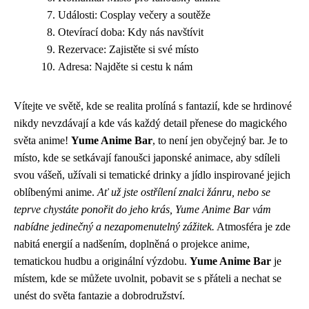
Události: Cosplay večery a soutěže
Otevírací doba: Kdy nás navštívit
Rezervace: Zajistěte si své místo
Adresa: Najděte si cestu k nám
Vítejte ve světě, kde se realita prolíná s fantazií, kde se hrdinové
nikdy nevzdávají a kde vás každý detail přenese do magického
světa anime!
Yume Anime Bar
, to není jen obyčejný bar. Je to
místo, kde se setkávají fanoušci japonské animace, aby sdíleli
svou vášeň, užívali si tematické drinky a jídlo inspirované jejich
oblíbenými anime.
Ať už jste ostřílení znalci žánru, nebo se
teprve chystáte ponořit do jeho krás, Yume Anime Bar vám
nabídne jedinečný a nezapomenutelný zážitek.
Atmosféra je zde
nabitá energií a nadšením, doplněná o projekce anime,
tematickou hudbu a originální výzdobu.
Yume Anime Bar
je
místem, kde se můžete uvolnit, pobavit se s přáteli a nechat se
unést do světa fantazie a dobrodružství.