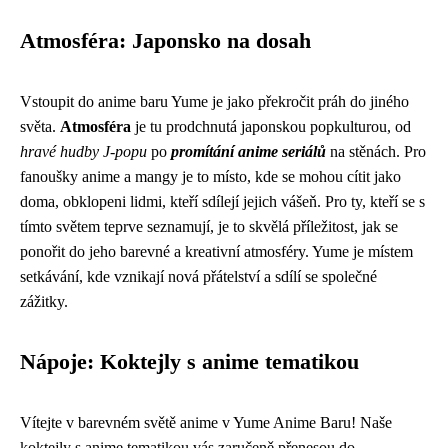
Atmosféra: Japonsko na dosah
Vstoupit do anime baru Yume je jako překročit práh do jiného
světa.
Atmosféra
je tu prodchnutá japonskou popkulturou, od
hravé hudby J-popu
po
promítání anime seriálů
na stěnách. Pro
fanoušky anime a mangy je to místo, kde se mohou cítit jako
doma, obklopeni lidmi, kteří sdílejí jejich vášeň. Pro ty, kteří se s
tímto světem teprve seznamují, je to skvělá příležitost, jak se
ponořit do jeho barevné a kreativní atmosféry. Yume je místem
setkávání, kde vznikají nová přátelství a sdílí se společné
zážitky.
Nápoje: Koktejly s anime tematikou
Vítejte v barevném světě anime v Yume Anime Baru! Naše
koktejly s anime tematikou vás zaručeně přenesou do