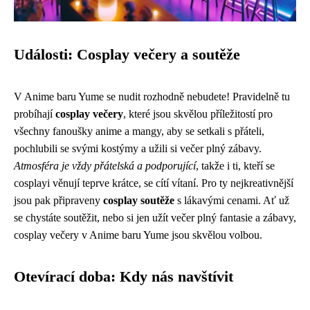
Události: Cosplay večery a soutěže
V Anime baru Yume se nudit rozhodně nebudete! Pravidelně tu
probíhají
cosplay večery
, které jsou skvělou příležitostí pro
všechny fanoušky anime a mangy, aby se setkali s přáteli,
pochlubili se svými kostýmy a užili si večer plný zábavy.
Atmosféra je vždy přátelská a podporující
, takže i ti, kteří se
cosplayi věnují teprve krátce, se cítí vítaní. Pro ty nejkreativnější
jsou pak připraveny
cosplay soutěže
s lákavými cenami. Ať už
se chystáte soutěžit, nebo si jen užít večer plný fantasie a zábavy,
cosplay večery v Anime baru Yume jsou skvělou volbou.
Otevírací doba: Kdy nás navštívit