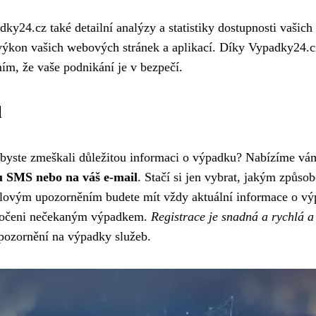
y24.cz také detailní analýzy a statistiky dostupnosti vašic
t výkon vašich webových stránek a aplikací. Díky Vypadky24.c
ím, že vaše podnikání je v bezpečí.
l
e byste zmeškali důležitou informaci o výpadku? Nabízíme v
u SMS nebo na váš e-mail
. Stačí si jen vybrat, jakým způs
lovým upozorněním budete mít vždy aktuální informace o výpa
skočeni nečekaným výpadkem.
Registrace je snadná a rychlá a
upozornění na výpadky služeb.