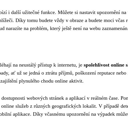
í i další užitečné funkce. Můžete si nastavit upozornění na
hlížeči. Díky tomu budete vždy v obraze a budete moci včas 
d narazíte na problém, který ještě není na webu zaznamenán
léhají na neustálý přístup k internetu, je
spolehlivost online 
pady, ať už se jedná o ztrátu příjmů, poškození reputace nebo
ajištění plynulého chodu online aktivit.
dostupnosti webových stránek a aplikací v reálném čase. Pom
 online služeb z různých geografických lokalit. V případě d
obilní aplikace. Díky včasnému upozornění na výpadek můžete