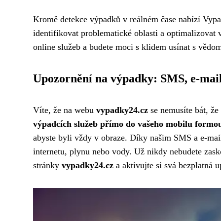
Kromě detekce výpadků v reálném čase nabízí Vypadk
identifikovat problematické oblasti a optimalizova
online služeb a budete moci s klidem usínat s vědom
Upozornění na výpadky: SMS, e-mai
Víte, že na webu
vypadky24.cz
se nemusíte bát, ž
výpadcích služeb přímo do vašeho mobilu formo
abyste byli vždy v obraze. Díky našim SMS a e-mai
internetu, plynu nebo vody. Už nikdy nebudete za
stránky
vypadky24.cz
a aktivujte si svá bezplatná 