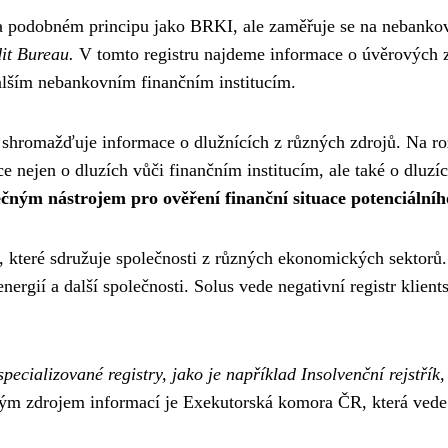
a podobném principu jako BRKI, ale zaměřuje se na nebankovn
it Bureau.
V tomto registru najdeme informace o úvěrových z
alším nebankovním finančním institucím.
rý shromažďuje informace o dlužnících z různých zdrojů. Na ro
e nejen o dluzích vůči finančním institucím, ale také o dluz
čným nástrojem pro ověření finanční situace potenciální
, které sdružuje společnosti z různých ekonomických sektorů
 energií a další společnosti. Solus vede negativní registr klie
specializované registry, jako je například Insolvenční rejstřík
ým zdrojem informací je Exekutorská komora ČR, která vede 