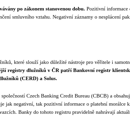
hovávány po zákonem stanovenou dobu.
Pozitivní informace 
čení smluvního vztahu. Negativní záznamy o nesplácení pak m
žníků, které slouží jako důležité nástroje pro věřitele i samot
ší registry dlužníků v ČR patří Bankovní registr klients
 dlužníků (CERD) a Solus.
án společností Czech Banking Credit Bureau (CBCB) a obsahu
je jak negativní, tak pozitivní informace o platební morálce
vazcích. Banky do tohoto registru pravidelně nahrávají aktuál