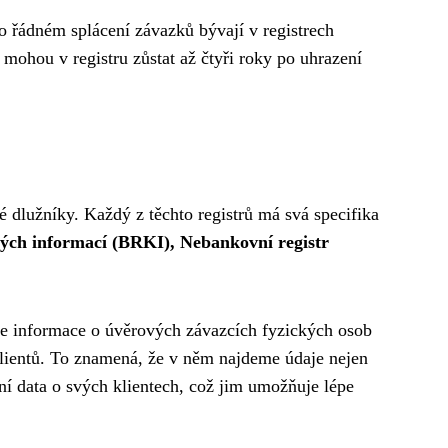
o řádném splácení závazků bývají v registrech
ohou v registru zůstat až čtyři roky po uhrazení
né dlužníky. Každý z těchto registrů má svá specifika
kých informací (BRKI), Nebankovní registr
je informace o úvěrových závazcích fyzických osob
 klientů. To znamená, že v něm najdeme údaje nejen
ní data o svých klientech, což jim umožňuje lépe