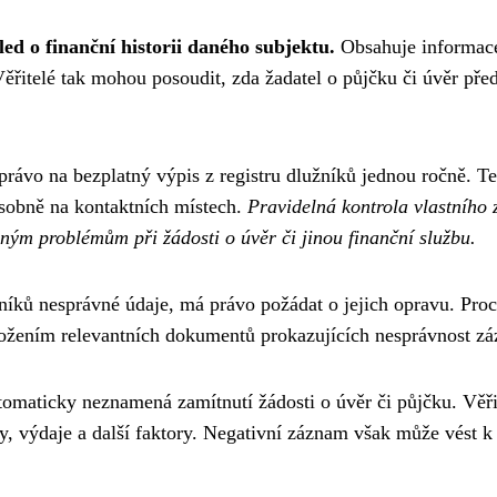
led o finanční historii daného subjektu.
Obsahuje informace 
Věřitelé tak mohou posoudit, zda žadatel o půjčku či úvěr pře
 právo na bezplatný výpis z registru dlužníků jednou ročně. T
osobně na kontaktních místech.
Pravidelná kontrola vlastního 
ným problémům při žádosti o úvěr či jinou finanční službu.
níků nesprávné údaje, má právo požádat o jejich opravu. Proce
ložením relevantních dokumentů prokazujících nesprávnost z
utomaticky neznamená zamítnutí žádosti o úvěr či půjčku. Věři
jmy, výdaje a další faktory. Negativní záznam však může vé