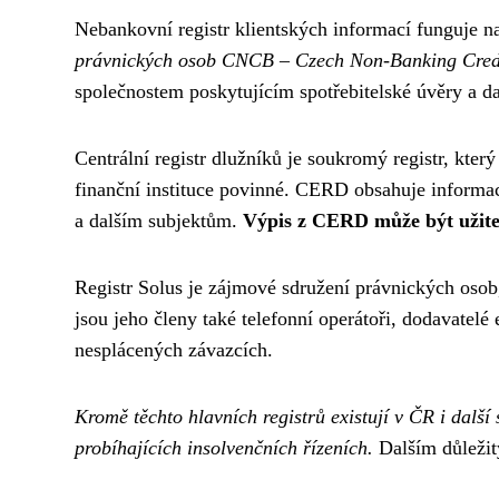
Nebankovní registr klientských informací funguje n
právnických osob CNCB – Czech Non-Banking Cred
společnostem poskytujícím spotřebitelské úvěry a d
Centrální registr dlužníků je soukromý registr, kte
finanční instituce povinné. CERD obsahuje informac
a dalším subjektům.
Výpis z CERD může být užite
Registr Solus je zájmové sdružení právnických osob
jsou jeho členy také telefonní operátoři, dodavatelé
nesplácených závazcích.
Kromě těchto hlavních registrů existují v ČR i další 
probíhajících insolvenčních řízeních.
Dalším důležit