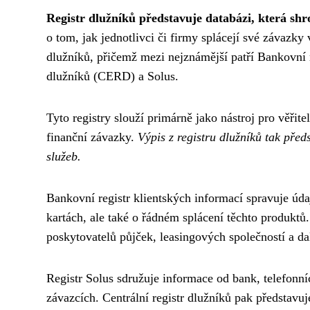
Registr dlužníků představuje databázi, která sh
o tom, jak jednotlivci či firmy splácejí své závazk
dlužníků, přičemž mezi nejznámější patří Bankovní r
dlužníků (CERD) a Solus.
Tyto registry slouží primárně jako nástroj pro věřite
finanční závazky.
Výpis z registru dlužníků tak před
služeb.
Bankovní registr klientských informací spravuje úda
kartách, ale také o řádném splácení těchto produkt
poskytovatelů půjček, leasingových společností a dal
Registr Solus sdružuje informace od bank, telefonní
závazcích. Centrální registr dlužníků pak představ