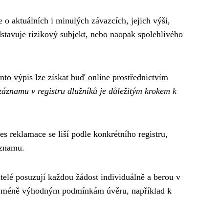
o aktuálních i minulých závazcích, jejich výši,
dstavuje rizikový subjekt, nebo naopak spolehlivého
ento výpis lze získat buď online prostřednictvím
záznamu v registru dlužníků je důležitým krokem k
s reklamace se liší podle konkrétního registru,
áznamu.
telé posuzují každou žádost individuálně a berou v
st k méně výhodným podmínkám úvěru, například k