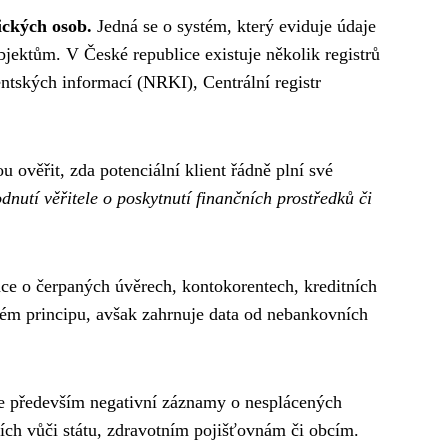
ických osob.
Jedná se o systém, který eviduje údaje
bjektům. V České republice existuje několik registrů
ntských informací (NRKI), Centrální registr
u ověřit, zda potenciální klient řádně plní své
dnutí věřitele o poskytnutí finančních prostředků či
ace o čerpaných úvěrech, kontokorentech, kreditních
ném principu, avšak zahrnuje data od nebankovních
uje především negativní záznamy o nesplácených
zích vůči státu, zdravotním pojišťovnám či obcím.