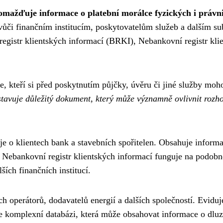
romažďuje informace o platební morálce fyzických i právn
y vůči finančním institucím, poskytovatelům služeb a dalším su
egistr klientských informací (BRKI), Nebankovní registr klie
le, kteří si před poskytnutím půjčky, úvěru či jiné služby moho
stavuje důležitý dokument, který může významně ovlivnit rozho
je o klientech bank a stavebních spořitelen. Obsahuje inform
ů. Nebankovní registr klientských informací funguje na podob
ších finančních institucí.
ch operátorů, dodavatelů energií a dalších společností. Evid
uje komplexní databázi, která může obsahovat informace o dlu