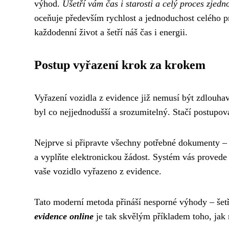
výhod.
Ušetří vám čas i starosti a celý proces zje
oceňuje především rychlost a jednoduchost celého p
každodenní život a šetří náš čas i energii.
Postup vyřazení krok za krokem
Vyřazení vozidla z evidence již nemusí být zdlouha
byl co nejjednodušší a srozumitelný. Stačí postupov
Nejprve si připravte všechny potřebné dokumenty – ty 
a vyplňte elektronickou žádost. Systém vás provede
vaše vozidlo vyřazeno z evidence.
Tato moderní metoda přináší nesporné výhody – šetř
evidence online
je tak skvělým příkladem toho, jak m