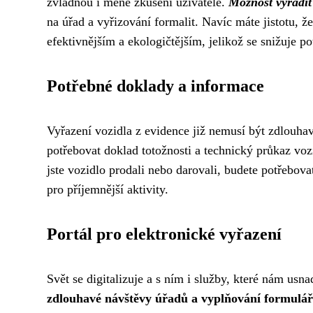
zvládnou i méně zkušení uživatelé.
Možnost vyřadit 
na úřad a vyřizování formalit. Navíc máte jistotu, 
efektivnějším a ekologičtějším, jelikož se snižuje p
Potřebné doklady a informace
Vyřazení vozidla z evidence již nemusí být zdlouh
potřebovat doklad totožnosti a technický průkaz vozi
jste vozidlo prodali nebo darovali, budete potřebov
pro příjemnější aktivity.
Portál pro elektronické vyřazení
Svět se digitalizuje a s ním i služby, které nám usna
zdlouhavé návštěvy úřadů a vyplňování formulář