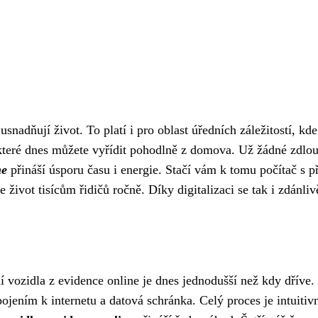
usnadňují život. To platí i pro oblast úředních záležitostí, kd
které dnes můžete vyřídit pohodlně z domova. Už žádné zdlo
ne
přináší úsporu času i energie. Stačí vám k tomu počítač s př
život tisícům řidičů ročně. Díky digitalizaci se tak i zdánliv
 vozidla z evidence online je dnes jednodušší než kdy dříve.
jením k internetu a datová schránka. Celý proces je intuitivn