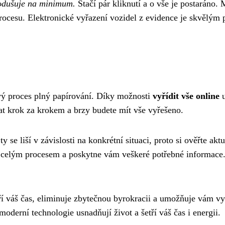
dnodušuje na minimum.
Stačí pár kliknutí a o vše je postaráno.
rocesu. Elektronické vyřazení vozidel z evidence je skvělým 
vý proces plný papírování. Díky možnosti
vyřídit vše online
u
at krok za krokem a brzy budete mít vše vyřešeno.
se liší v závislosti na konkrétní situaci, proto si ověřte akt
 celým procesem a poskytne vám veškeré potřebné informace. P
í váš čas, eliminuje zbytečnou byrokracii a umožňuje vám vy
oderní technologie usnadňují život a šetří váš čas i energii.