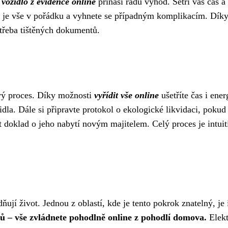
vozidlo z evidence online
přináší řadu výhod. Šetří váš čas a 
že je vše v pořádku a vyhnete se případným komplikacím. Díky
otřeba tištěných dokumentů.
avý proces. Díky možnosti
vyřídit vše online
ušetříte čas i ene
dla. Dále si připravte protokol o ekologické likvidaci, pokud 
at doklad o jeho nabytí novým majitelem. Celý proces je intui
dňují život. Jednou z oblastí, kde je tento pokrok znatelný, j
ů – vše zvládnete pohodlně online z pohodlí domova.
Elekt