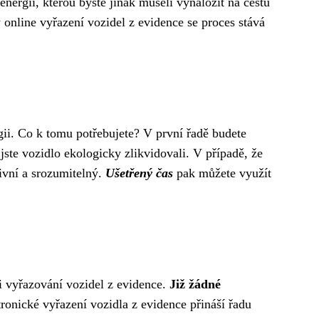
energii, kterou byste jinak museli vynaložit na cestu
 online vyřazení vozidel z evidence se proces stává
rgii. Co k tomu potřebujete? V první řadě budete
jste vozidlo ekologicky zlikvidovali. V případě, že
tivní a srozumitelný.
Ušetřený čas
pak můžete využít
e i vyřazování vozidel z evidence.
Již žádné
ronické vyřazení vozidla z evidence přináší řadu