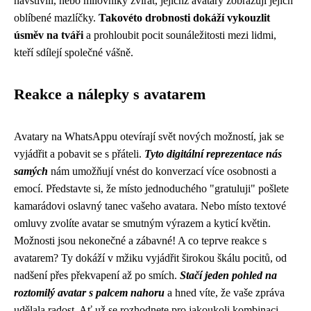
navštívili, nebo milovníky zvířat, jejichž avatary zobrazují jejich
oblíbené mazlíčky.
Takovéto drobnosti dokáží vykouzlit
úsměv na tváři
a prohloubit pocit sounáležitosti mezi lidmi,
kteří sdílejí společné vášně.
Reakce a nálepky s avatarem
Avatary na WhatsAppu otevírají svět nových možností, jak se
vyjádřit a pobavit se s přáteli.
Tyto digitální reprezentace nás
samých
nám umožňují vnést do konverzací více osobnosti a
emocí. Představte si, že místo jednoduchého "gratuluji" pošlete
kamarádovi oslavný tanec vašeho avatara. Nebo místo textové
omluvy zvolíte avatar se smutným výrazem a kyticí květin.
Možnosti jsou nekonečné a zábavné! A co teprve reakce s
avatarem? Ty dokáží v mžiku vyjádřit širokou škálu pocitů, od
nadšení přes překvapení až po smích.
Stačí jeden pohled na
roztomilý avatar s palcem nahoru
a hned víte, že vaše zpráva
udělala radost. Ať už se rozhodnete pro jakoukoli kombinaci