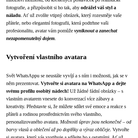
fotografie, a přizpůsobit si ho tak, aby
odrážel váš styl a
náladu
. Ať už zvolíte vtipný obrázek, který rozesměje vaše
přátele, nebo elegantní fotografii, která podtrhne vaši
profesionalitu, avatar vám pomůže
vyniknout a zanechat
nezapomenutelný dojem
.
Vytvoření vlastního avatara
Svět WhatsAppu se neustále vyvíjí a s ním i možnosti, jak se v
něm prezentovat.
Vytvořte si avatara na WhatsApp a dejte
svému profilu osobitý nádech!
Už žádné fádní obrázky – s
vlastním avatarem vnesete do konverzací více zábavy a
kreativity. Představte si, že můžete sdílet své emoce a reakce s
přáteli a rodinou prostřednictvím svého vlastního,
personalizovaného avatara.
Možnosti úprav jsou nekonečné – od
barvy vlasů a oblečení až po doplňky a výraz obličeje.
Vytvořte
si avatara, který vás vystihuje a sdílejte ho s ostatními. Ať už