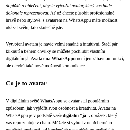
doplňků a oblečení, abyste vytvořili avatar, který vás bude
dokonale reprezentovat.
Ať už chcete působit profesionálně,
hravě nebo stylově, s avatarem na WhatsAppu máte možnost
ukázat světu, kdo skutečně jste.
Vytvoření avatara je navíc velmi snadné a intuitivní. Stačí pár
kliknutí a během chvilky se můžete pochlubit vlastním
digitálním já.
Avatar na WhatsAppu
není jen zábavnou funkcí,
ale otevírá také nové možnosti komunikace.
Co je to avatar
V digitálním světě WhatsAppu se avatar stal populárním
způsobem, jak vyjádřit svou osobnost a kreativitu. Avatar na
WhatsAppu je v podstatě
vaše digitální "já"
, obrázek, který
vás reprezentuje v chatu. Můžete si vybrat z nepřeberného
množství možností, od kreslených postaviček po realistické