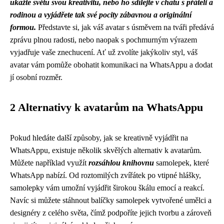
ukažte světu svou kreativitu, nebo ho sdílejte v chatu s přáteli a
rodinou a vyjádřete tak své pocity zábavnou a originální
formou.
Představte si, jak váš avatar s úsměvem na tváři předává
zprávu plnou radosti, nebo naopak s pochmurným výrazem
vyjadřuje vaše znechucení. Ať už zvolíte jakýkoliv styl, váš
avatar vám pomůže obohatit komunikaci na WhatsAppu a dodat
jí osobní rozměr.
2 Alternativy k avatarům na WhatsAppu
Pokud hledáte další způsoby, jak se kreativně vyjádřit na
WhatsAppu, existuje několik skvělých alternativ k avatarům.
Můžete například využít
rozsáhlou knihovnu
samolepek, které
WhatsApp nabízí. Od roztomilých zvířátek po vtipné hlášky,
samolepky vám umožní vyjádřit širokou škálu emocí a reakcí.
Navíc si můžete stáhnout balíčky samolepek vytvořené umělci a
designéry z celého světa, čímž podpoříte jejich tvorbu a zároveň