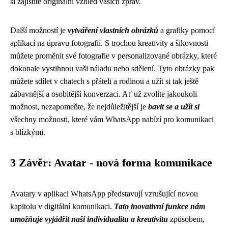
si zajistíte originální vzhled vašich zpráv.
Další možností je
vytváření vlastních obrázků
a grafiky pomocí
aplikací na úpravu fotografií. S trochou kreativity a šikovnosti
můžete proměnit své fotografie v personalizované obrázky, které
dokonale vystihnou vaši náladu nebo sdělení. Tyto obrázky pak
můžete sdílet v chatech s přáteli a rodinou a užít si tak ještě
zábavnější a osobitější konverzaci. Ať už zvolíte jakoukoli
možnost, nezapomeňte, že nejdůležitější je
bavit se a užít si
všechny možnosti, které vám WhatsApp nabízí pro komunikaci
s blízkými.
3 Závěr: Avatar - nová forma komunikace
Avatary v aplikaci WhatsApp představují vzrušující novou
kapitolu v digitální komunikaci.
Tato inovativní funkce nám
umožňuje vyjádřit naši individualitu a kreativitu
způsobem,