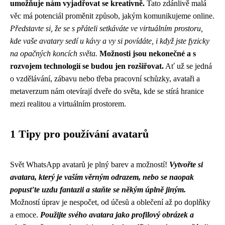
umožňuje nám vyjadřovat se kreativně.
Tato zdánlivě malá
věc má potenciál proměnit způsob, jakým komunikujeme online.
Představte si, že se s přáteli setkáváte ve virtuálním prostoru,
kde vaše avatary sedí u kávy a vy si povídáte, i když jste fyzicky
na opačných koncích světa.
Možnosti jsou nekonečné a s
rozvojem technologií se budou jen rozšiřovat.
Ať už se jedná
o vzdělávání, zábavu nebo třeba pracovní schůzky, avataři a
metaverzum nám otevírají dveře do světa, kde se stírá hranice
mezi realitou a virtuálním prostorem.
1 Tipy pro používání avatarů
Svět WhatsApp avatarů je plný barev a možností!
Vytvořte si
avatara, který je vaším věrným odrazem, nebo se naopak
popusťte uzdu fantazii a staňte se někým úplně jiným.
Možností úprav je nespočet, od účesů a oblečení až po doplňky
a emoce.
Použijte svého avatara jako profilový obrázek a