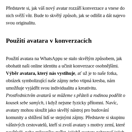
Představte si, jak váš nový avatar rozzáří konverzace a vnese do
nich svěží vítr. Bude to skvělý způsob, jak se odlišit a dát najevo
svou originalitu.
Použití avatara v konverzacích
Použití avatara na WhatsAppu se stalo skvělým způsobem, jak
obohatit naši online identitu a učinit konverzace osobnějšími.
Výběr avatara, který nás vystihuje
, ať už je to naše fotka,
obrázek symbolizující naše zájmy nebo vtipná kresba, nám
umožňuje vyjádřit svou individualitu a kreativitu.
Prostřednictvím avatarů se můžeme s přáteli a rodinou podělit o
kousek sebe samých
, i když nejsme fyzicky přítomni. Navíc,
avatary mohou sloužit jako skvělý nástroj pro budování
komunity a sblížení lidí se stejnými zájmy. Představte si skupinu
vášnivých cestovatelů, kteří si zvolí avatary s motivy zemí, které