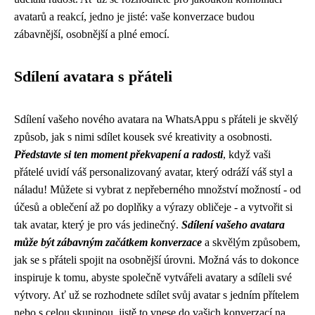
avatarů a reakcí, jedno je jisté: vaše konverzace budou
zábavnější, osobnější a plné emocí.
Sdílení avatara s přáteli
Sdílení vašeho nového avatara na WhatsAppu s přáteli je skvělý
způsob, jak s nimi sdílet kousek své kreativity a osobnosti.
Představte si ten moment překvapení a radosti
, když vaši
přátelé uvidí váš personalizovaný avatar, který odráží váš styl a
náladu! Můžete si vybrat z nepřeberného množství možností - od
účesů a oblečení až po doplňky a výrazy obličeje - a vytvořit si
tak avatar, který je pro vás jedinečný.
Sdílení vašeho avatara
může být zábavným začátkem konverzace
a skvělým způsobem,
jak se s přáteli spojit na osobnější úrovni. Možná vás to dokonce
inspiruje k tomu, abyste společně vytvářeli avatary a sdíleli své
výtvory. Ať už se rozhodnete sdílet svůj avatar s jedním přítelem
nebo s celou skupinou, jistě to vnese do vašich konverzací na