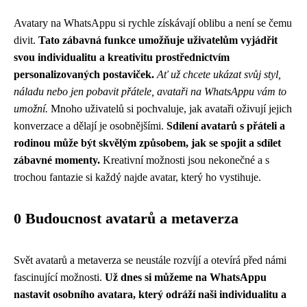
Avatary na WhatsAppu si rychle získávají oblibu a není se čemu
divit.
Tato zábavná funkce umožňuje uživatelům vyjádřit
svou individualitu a kreativitu prostřednictvím
personalizovaných postaviček.
Ať už chcete ukázat svůj styl,
náladu nebo jen pobavit přátele, avataři na WhatsAppu vám to
umožní.
Mnoho uživatelů si pochvaluje, jak avataři oživují jejich
konverzace a dělají je osobnějšími.
Sdílení avatarů s přáteli a
rodinou může být skvělým způsobem, jak se spojit a sdílet
zábavné momenty.
Kreativní možnosti jsou nekonečné a s
trochou fantazie si každý najde avatar, který ho vystihuje.
0 Budoucnost avatarů a metaverza
Svět avatarů a metaverza se neustále rozvíjí a otevírá před námi
fascinující možnosti.
Už dnes si můžeme na WhatsAppu
nastavit osobního avatara, který odráží naši individualitu a