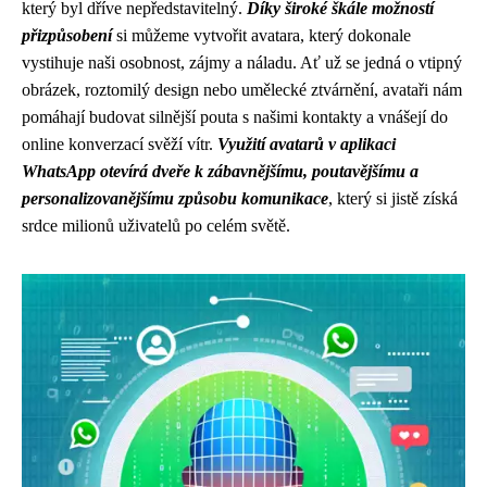
který byl dříve nepředstavitelný.
Díky široké škále možností
přizpůsobení
si můžeme vytvořit avatara, který dokonale
vystihuje naši osobnost, zájmy a náladu. Ať už se jedná o vtipný
obrázek, roztomilý design nebo umělecké ztvárnění, avataři nám
pomáhají budovat silnější pouta s našimi kontakty a vnášejí do
online konverzací svěží vítr.
Využití avatarů v aplikaci
WhatsApp otevírá dveře k zábavnějšímu, poutavějšímu a
personalizovanějšímu způsobu komunikace
, který si jistě získá
srdce milionů uživatelů po celém světě.