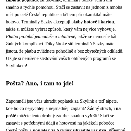
snadno a rychle pomohou. Stačí se zastavit na jednom z mnoha
míst po celé České republice a během pár okamžiků máte
hotovo. Terminály Sazky akceptují platby
hotově i kartou
,
takže si můžete vybrat způsob, který vám nejvíce vyhovuje.
Platba probíhá jednoduše a intuitivně
, takže se nemusíte bát
žádných komplikací. Díky široké síti terminálů Sazky máte
jistotu, že platbu zvládnete pohodlně a bez zbytečných odkladů.
Užijte si nerušené sledování vašich oblíbených programů se
Skylinkem!
Pošta? Ano, i tam to jde!
Zapomněli jste včas uhradit poplatek za Skylink a teď tápete,
kde ho co nejrychleji a nejsnadněji zaplatit? Žádný strach,
i na
poště
můžete tento drobný zádrhel snadno vyřešit! Stačí se
zastavit s potřebnými údaji a hotovostí na jakékoli pobočce
České pošty a
poplatek za Skylink uhradíte raz dva
. Příjemný