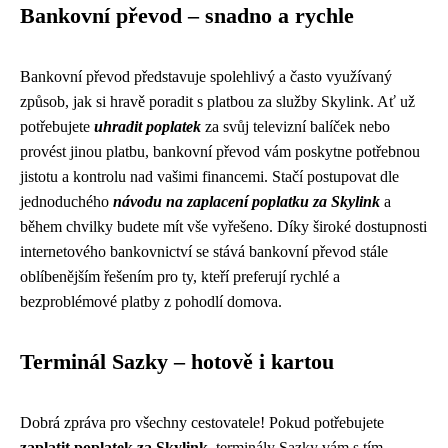
Bankovní převod – snadno a rychle
Bankovní převod představuje spolehlivý a často využívaný
způsob, jak si hravě poradit s platbou za služby Skylink. Ať už
potřebujete
uhradit poplatek
za svůj televizní balíček nebo
provést jinou platbu, bankovní převod vám poskytne potřebnou
jistotu a kontrolu nad vašimi financemi. Stačí postupovat dle
jednoduchého
návodu na zaplacení poplatku za Skylink
a
během chvilky budete mít vše vyřešeno. Díky široké dostupnosti
internetového bankovnictví se stává bankovní převod stále
oblíbenějším řešením pro ty, kteří preferují rychlé a
bezproblémové platby z pohodlí domova.
Terminál Sazky – hotově i kartou
Dobrá zpráva pro všechny cestovatele! Pokud potřebujete
zaplatit poplatek za Skylink
, terminály Sazky vám s tím