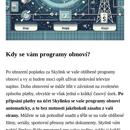
Kdy se vám programy obnoví?
Po uhrazení poplatku za Skylink se vaše oblíbené programy
obnoví a vy si budete moci opět užívat sledování televize
naplno. Doba obnovení se může lišit v závislosti na zvoleném
způsobu platby, obvykle se však jedná o krátký časový úsek.
Po
připsání platby na účet Skylinku se vaše programy obnoví
automaticky, a to bez nutnosti jakéhokoli zásahu z vaší
strany.
Můžete se tak pohodlně usadit a těšit se na vaše oblíbené
filmy, seriály, sportovní přenosy nebo dokumenty.
Skylink vám
nabízí širokou škálu programů pro celou rodinu, takže si každý