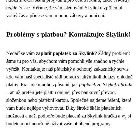
najde to své.
Věříme, že vám sledování Skylinku zpříjemní
volný čas a přinese vám mnoho zábavy a poučení.
Problémy s platbou? Kontaktujte Skylink!
Nedaří se vám
zaplatit poplatek za Skylink
? Žádný problém!
Jsme tu pro vás, abychom vám pomohli vše snadno a rychle
vyřešit. Kontaktujte náš přátelský a ochotný zákaznický servis,
kde vám naši specialisté rádi poradí s jakýmikoli dotazy ohledně
platby. Existuje mnoho způsobů, jak
poplatek za Skylink uhradit
– ať už preferujete platbu online, přes bankovní převod,
složenkou nebo platební kartou. Společně najdeme řešení, které
vám bude nejlépe vyhovovat. Díky široké škále platebních
možností a naší podpoře bude placení za Skylink hračka a vy si
budete moci nerušeně užívat vaše oblíbené programy.