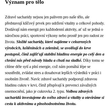
Význam pro tělo
Zdravé sacharidy nejsou jen palivem pro naše tělo, ale
představují klíčový prvek pro udržení vitality a celkové pohody.
Dodávají nám energii pro každodenní aktivity, ať už se jedná o
náročnou práci, sportovní výkony nebo prostě jen pro radost ze
života.
Složité sacharidy, které najdeme v celozrnných
výrobcích, luštěninách a zelenině, se uvolňují do krve
postupně, čímž zajišťují stabilní hladinu energie po celý den a
chrání nás před návaly hladu a chutí na sladké.
Díky tomu se
cítíme déle sytí a plní energie, což nám pomáhá lépe se
soustředit, zvládat stres a dosahovat lepších výsledků v práci i
osobním životě. Navíc zdravé sacharidy podporují zdravou
hladinu cukru v krvi, čímž přispívají k prevenci závažných
onemocnění, jako je cukrovka 2. typu.
Volbou zdravých
sacharidů investujeme do svého zdraví a vitality a otevíráme si
cestu k aktivnímu a plnohodnotnému životu.