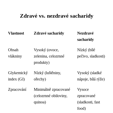
Zdravé vs. nezdravé sacharidy
Vlastnost
Zdravé sacharidy
Nezdravé
sacharidy
Obsah
Vysoký (ovoce,
Nízký (bílé
vlákniny
zelenina, celozrnné
pečivo, sladkosti)
produkty)
Glykemický
Nízký (luštěniny,
Vysoký (sladké
index (GI)
ořechy)
nápoje, bílá rýže)
Zpracování
Minimálně zpracované
Vysoce
(celozrnné obiloviny,
zpracované
quinoa)
(sladkosti, fast
food)