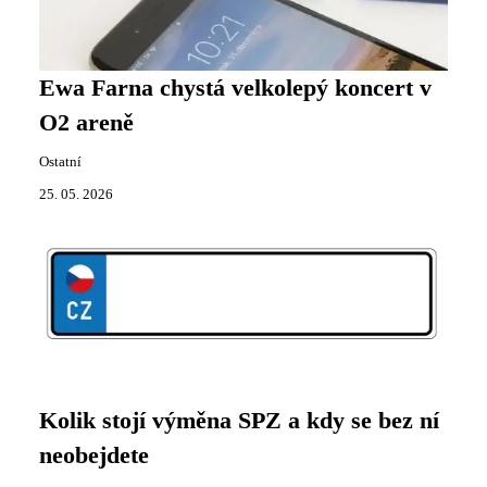
Ewa Farna chystá velkolepý koncert v
O2 areně
Ostatní
25. 05. 2026
Kolik stojí výměna SPZ a kdy se bez ní
neobejdete