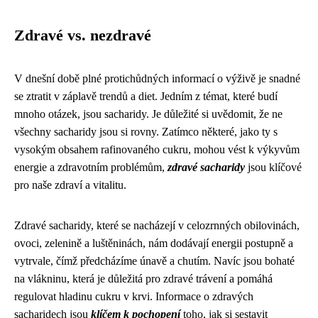
Zdravé vs. nezdravé
V dnešní době plné protichůdných informací o výživě je snadné
se ztratit v záplavě trendů a diet. Jedním z témat, které budí
mnoho otázek, jsou sacharidy. Je důležité si uvědomit, že ne
všechny sacharidy jsou si rovny. Zatímco některé, jako ty s
vysokým obsahem rafinovaného cukru, mohou vést k výkyvům
energie a zdravotním problémům,
zdravé sacharidy
jsou klíčové
pro naše zdraví a vitalitu.
Zdravé sacharidy, které se nacházejí v celozrnných obilovinách,
ovoci, zelenině a luštěninách, nám dodávají energii postupně a
vytrvale, čímž předcházíme únavě a chutím. Navíc jsou bohaté
na vlákninu, která je důležitá pro zdravé trávení a pomáhá
regulovat hladinu cukru v krvi. Informace o zdravých
sacharidech jsou
klíčem k pochopení
toho, jak si sestavit