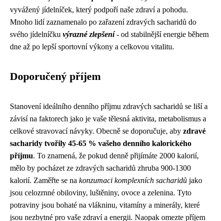
vyvážený jídelníček, který podpoří naše zdraví a pohodu.
Mnoho lidí zaznamenalo po zařazení zdravých sacharidů do
svého jídelníčku
výrazné zlepšení
- od stabilnější energie během
dne až po lepší sportovní výkony a celkovou vitalitu.
Doporučený příjem
Stanovení ideálního denního příjmu zdravých sacharidů se liší a
závisí na faktorech jako je vaše tělesná aktivita, metabolismus a
celkové stravovací návyky. Obecně se doporučuje, aby
zdravé
sacharidy tvořily 45-65 % vašeho denního kalorického
příjmu
. To znamená, že pokud denně přijímáte 2000 kalorií,
mělo by pocházet ze zdravých sacharidů zhruba 900-1300
kalorií. Zaměřte se na
konzumaci komplexních sacharidů
jako
jsou celozrnné obiloviny, luštěniny, ovoce a zelenina. Tyto
potraviny jsou bohaté na vlákninu, vitamíny a minerály, které
jsou nezbytné pro vaše zdraví a energii. Naopak omezte příjem