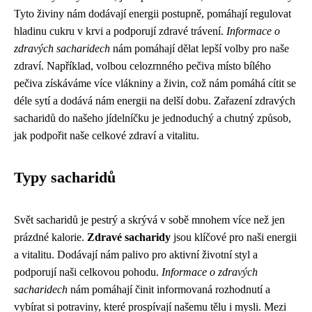
Tyto živiny nám dodávají energii postupně, pomáhají regulovat
hladinu cukru v krvi a podporují zdravé trávení.
Informace o
zdravých sacharidech
nám pomáhají dělat lepší volby pro naše
zdraví. Například, volbou celozrnného pečiva místo bílého
pečiva získáváme více vlákniny a živin, což nám pomáhá cítit se
déle sytí a dodává nám energii na delší dobu. Zařazení zdravých
sacharidů do našeho jídelníčku je jednoduchý a chutný způsob,
jak podpořit naše celkové zdraví a vitalitu.
Typy sacharidů
Svět sacharidů je pestrý a skrývá v sobě mnohem více než jen
prázdné kalorie.
Zdravé sacharidy
jsou klíčové pro naši energii
a vitalitu. Dodávají nám palivo pro aktivní životní styl a
podporují naši celkovou pohodu.
Informace o zdravých
sacharidech
nám pomáhají činit informovaná rozhodnutí a
vybírat si potraviny, které prospívají našemu tělu i mysli. Mezi