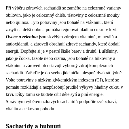
Při výběru zdravých sacharidů se zaměřte na celozrnné varianty
obilovin, jako je celozrnný chléb, těstoviny z celozrnné mouky
nebo quinoa. Tyto potraviny jsou bohaté na vlákninu, která
zasytí na delší dobu a pomáhá regulovat hladinu cukru v krvi.
Ovoce a zelenina
jsou skvělým zdrojem vitamínů, minerálů a
antioxidantů, a zároveň obsahují zdravé sacharidy, které dodají
energii. Dopřejte si je v pestré škále barev a druhů. Luštěniny,
jako je čočka, fazole nebo cizrna, jsou bohaté na bílkoviny a
vlákninu a zároveň představují výborný zdroj komplexních
sacharidů. Zařaďte je do svého jídelníčku alespoň dvakrát týdně.
Volte potraviny s nízkým glykemickým indexem (GI), které se
pomalu rozkládají a nezpůsobují prudké výkyvy hladiny cukru v
krvi. Díky tomu se budete cítit déle sytí a plní energie.
Správným výběrem zdravých sacharidů podpoříte své zdraví,
vitalitu a celkovou pohodu.
Sacharidy a hubnutí