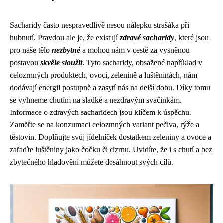
Sacharidy často nespravedlivě nesou nálepku strašáka při
hubnutí. Pravdou ale je, že existují
zdravé sacharidy
, které jsou
pro naše tělo
nezbytné
a mohou nám v cestě za vysněnou
postavou
skvěle sloužit
. Tyto sacharidy, obsažené například v
celozrnných produktech, ovoci, zelenině a luštěninách, nám
dodávají energii postupně a zasytí nás na delší dobu. Díky tomu
se vyhneme chutím na sladké a nezdravým svačinkám.
Informace o zdravých sacharidech jsou klíčem k úspěchu.
Zaměřte se na konzumaci celozrnných variant pečiva, rýže a
těstovin. Doplňujte svůj jídelníček dostatkem zeleniny a ovoce a
zařaďte luštěniny jako čočku či cizrnu. Uvidíte, že i s chutí a bez
zbytečného hladovění můžete dosáhnout svých cílů.