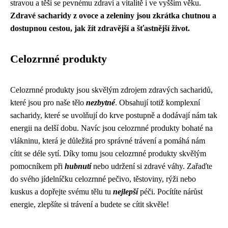
stravou a těší se pevnému zdraví a vitalitě i ve vyšším věku.
Zdravé sacharidy z ovoce a zeleniny jsou zkrátka chutnou a
dostupnou cestou, jak žít zdravější a šťastnější život.
Celozrnné produkty
Celozrnné produkty jsou skvělým zdrojem zdravých sacharidů,
které jsou pro naše tělo
nezbytné
. Obsahují totiž komplexní
sacharidy, které se uvolňují do krve postupně a dodávají nám tak
energii na delší dobu. Navíc jsou celozrnné produkty bohaté na
vlákninu, která je důležitá pro správné trávení a pomáhá nám
cítit se déle sytí. Díky tomu jsou celozrnné produkty skvělým
pomocníkem při
hubnutí
nebo udržení si zdravé váhy. Zařaďte
do svého jídelníčku celozrnné pečivo, těstoviny, rýži nebo
kuskus a dopřejte svému tělu tu
nejlepší
péči. Pocítíte nárůst
energie, zlepšíte si trávení a budete se cítit skvěle!