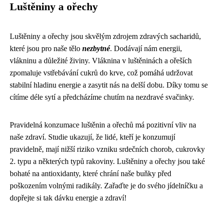
Luštěniny a ořechy
Luštěniny a ořechy jsou skvělým zdrojem zdravých sacharidů,
které jsou pro naše tělo
nezbytné
. Dodávají nám energii,
vlákninu a důležité živiny. Vláknina v luštěninách a ořeších
zpomaluje vstřebávání cukrů do krve, což pomáhá udržovat
stabilní hladinu energie a zasytit nás na delší dobu. Díky tomu se
cítíme déle sytí a předcházíme chutím na nezdravé svačinky.
Pravidelná konzumace luštěnin a ořechů má pozitivní vliv na
naše zdraví. Studie ukazují, že lidé, kteří je konzumují
pravidelně, mají nižší riziko vzniku srdečních chorob, cukrovky
2. typu a některých typů rakoviny. Luštěniny a ořechy jsou také
bohaté na antioxidanty, které chrání naše buňky před
poškozením volnými radikály. Zařaďte je do svého jídelníčku a
dopřejte si tak dávku energie a zdraví!