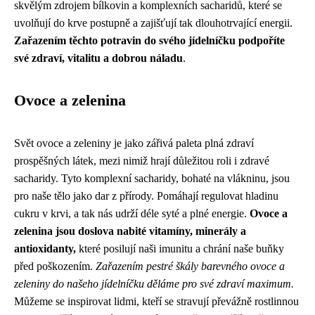
skvělým zdrojem bílkovin a komplexních sacharidů, které se
uvolňují do krve postupně a zajišťují tak dlouhotrvající energii.
Zařazením těchto potravin do svého jídelníčku podpoříte
své zdraví, vitalitu a dobrou náladu
.
Ovoce a zelenina
Svět ovoce a zeleniny je jako zářivá paleta plná zdraví
prospěšných látek, mezi nimiž hrají důležitou roli i zdravé
sacharidy. Tyto komplexní sacharidy, bohaté na vlákninu, jsou
pro naše tělo jako dar z přírody. Pomáhají regulovat hladinu
cukru v krvi, a tak nás udrží déle syté a plné energie.
Ovoce a
zelenina jsou doslova nabité vitamíny, minerály a
antioxidanty,
které posilují naši imunitu a chrání naše buňky
před poškozením.
Zařazením pestré škály barevného ovoce a
zeleniny do našeho jídelníčku děláme pro své zdraví maximum.
Můžeme se inspirovat lidmi, kteří se stravují převážně rostlinnou