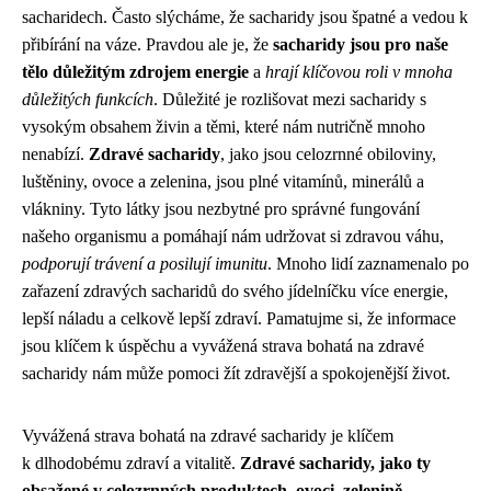
sacharidech. Často slýcháme, že sacharidy jsou špatné a vedou k
přibírání na váze. Pravdou ale je, že
sacharidy jsou pro naše
tělo důležitým zdrojem energie
a
hrají klíčovou roli v mnoha
důležitých funkcích
. Důležité je rozlišovat mezi sacharidy s
vysokým obsahem živin a těmi, které nám nutričně mnoho
nenabízí.
Zdravé sacharidy
, jako jsou celozrnné obiloviny,
luštěniny, ovoce a zelenina, jsou plné vitamínů, minerálů a
vlákniny. Tyto látky jsou nezbytné pro správné fungování
našeho organismu a pomáhají nám udržovat si zdravou váhu,
podporují trávení a posilují imunitu
. Mnoho lidí zaznamenalo po
zařazení zdravých sacharidů do svého jídelníčku více energie,
lepší náladu a celkově lepší zdraví. Pamatujme si, že informace
jsou klíčem k úspěchu a vyvážená strava bohatá na zdravé
sacharidy nám může pomoci žít zdravější a spokojenější život.
Vyvážená strava bohatá na zdravé sacharidy je klíčem
k dlhodobému zdraví a vitalitě.
Zdravé sacharidy, jako ty
obsažené v celozrnných produktech, ovoci, zelenině