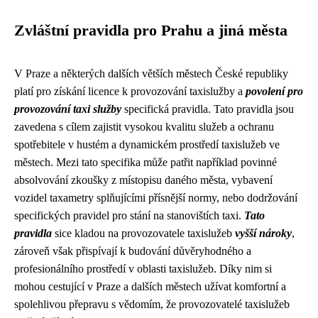
Zvláštní pravidla pro Prahu a jiná města
V Praze a některých dalších větších městech České republiky
platí pro získání licence k provozování taxislužby a
povolení pro
provozování taxi služby
specifická pravidla. Tato pravidla jsou
zavedena s cílem zajistit vysokou kvalitu služeb a ochranu
spotřebitele v hustém a dynamickém prostředí taxislužeb ve
městech. Mezi tato specifika může patřit například povinné
absolvování zkoušky z místopisu daného města, vybavení
vozidel taxametry splňujícími přísnější normy, nebo dodržování
specifických pravidel pro stání na stanovištích taxi.
Tato
pravidla
sice kladou na provozovatele taxislužeb
vyšší nároky
,
zároveň však přispívají k budování důvěryhodného a
profesionálního prostředí v oblasti taxislužeb. Díky nim si
mohou cestující v Praze a dalších městech užívat komfortní a
spolehlivou přepravu s vědomím, že provozovatelé taxislužeb