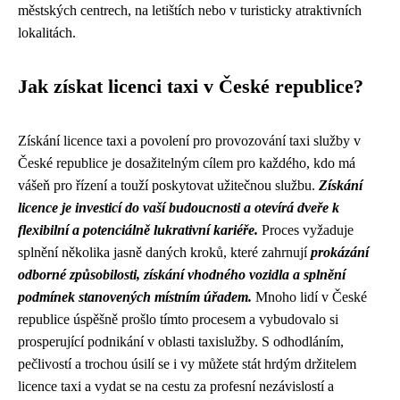
městských centrech, na letištích nebo v turisticky atraktivních
lokalitách.
Jak získat licenci taxi v České republice?
Získání licence taxi a povolení pro provozování taxi služby v
České republice je dosažitelným cílem pro každého, kdo má
vášeň pro řízení a touží poskytovat užitečnou službu.
Získání
licence je investicí do vaší budoucnosti a otevírá dveře k
flexibilní a potenciálně lukrativní kariéře.
Proces vyžaduje
splnění několika jasně daných kroků, které zahrnují
prokázání
odborné způsobilosti, získání vhodného vozidla a splnění
podmínek stanovených místním úřadem.
Mnoho lidí v České
republice úspěšně prošlo tímto procesem a vybudovalo si
prosperující podnikání v oblasti taxislužby. S odhodláním,
pečlivostí a trochou úsilí se i vy můžete stát hrdým držitelem
licence taxi a vydat se na cestu za profesní nezávislostí a