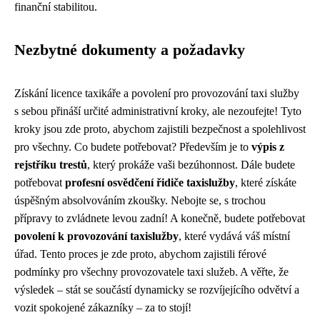
finanční stabilitou.
Nezbytné dokumenty a požadavky
Získání licence taxikáře a povolení pro provozování taxi služby
s sebou přináší určité administrativní kroky, ale nezoufejte! Tyto
kroky jsou zde proto, abychom zajistili bezpečnost a spolehlivost
pro všechny. Co budete potřebovat? Především je to
výpis z
rejstříku trestů
, který prokáže vaši bezúhonnost. Dále budete
potřebovat
profesní osvědčení řidiče taxislužby
, které získáte
úspěšným absolvováním zkoušky. Nebojte se, s trochou
přípravy to zvládnete levou zadní! A konečně, budete potřebovat
povolení k provozování taxislužby
, které vydává váš místní
úřad. Tento proces je zde proto, abychom zajistili férové
podmínky pro všechny provozovatele taxi služeb. A věřte, že
výsledek – stát se součástí dynamicky se rozvíjejícího odvětví a
vozit spokojené zákazníky – za to stojí!