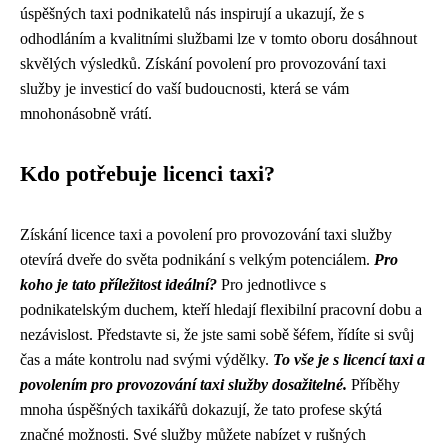
úspěšných taxi podnikatelů nás inspirují a ukazují, že s
odhodláním a kvalitními službami lze v tomto oboru dosáhnout
skvělých výsledků. Získání povolení pro provozování taxi
služby je investicí do vaší budoucnosti, která se vám
mnohonásobně vrátí.
Kdo potřebuje licenci taxi?
Získání licence taxi a povolení pro provozování taxi služby
otevírá dveře do světa podnikání s velkým potenciálem.
Pro
koho je tato příležitost ideální?
Pro jednotlivce s
podnikatelským duchem, kteří hledají flexibilní pracovní dobu a
nezávislost. Představte si, že jste sami sobě šéfem, řídíte si svůj
čas a máte kontrolu nad svými výdělky.
To vše je s licencí taxi a
povolením pro provozování taxi služby dosažitelné.
Příběhy
mnoha úspěšných taxikářů dokazují, že tato profese skýtá
značné možnosti. Své služby můžete nabízet v rušných