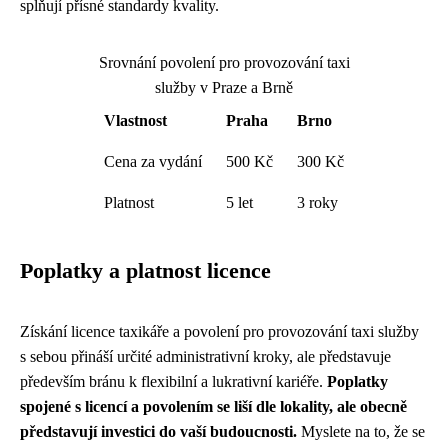
splňují přísné standardy kvality.
Srovnání povolení pro provozování taxi
služby v Praze a Brně
Vlastnost
Praha
Brno
Cena za vydání
500 Kč
300 Kč
Platnost
5 let
3 roky
Poplatky a platnost licence
Získání licence taxikáře a povolení pro provozování taxi služby
s sebou přináší určité administrativní kroky, ale představuje
především bránu k flexibilní a lukrativní kariéře.
Poplatky
spojené s licencí a povolením se liší dle lokality, ale obecně
představují investici do vaší budoucnosti.
Myslete na to, že se