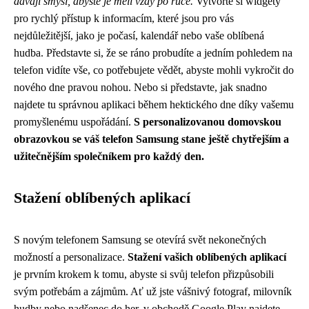
dávají smysl, abyste je měli vždy po ruce.
Vytvořte si widgety
pro rychlý přístup k informacím, které jsou pro vás
nejdůležitější, jako je počasí, kalendář nebo vaše oblíbená
hudba. Představte si, že se ráno probudíte a jedním pohledem na
telefon vidíte vše, co potřebujete vědět, abyste mohli vykročit do
nového dne pravou nohou. Nebo si představte, jak snadno
najdete tu správnou aplikaci během hektického dne díky vašemu
promyšlenému uspořádání.
S personalizovanou domovskou
obrazovkou se váš telefon Samsung stane ještě chytřejším a
užitečnějším společníkem pro každý den.
Stažení oblíbených aplikací
S novým telefonem Samsung se otevírá svět nekonečných
možností a personalizace.
Stažení vašich oblíbených aplikací
je prvním krokem k tomu, abyste si svůj telefon přizpůsobili
svým potřebám a zájmům. Ať už jste vášnivý fotograf, milovník
hudby nebo nadšenec do her, v obchodě Google Play najdete