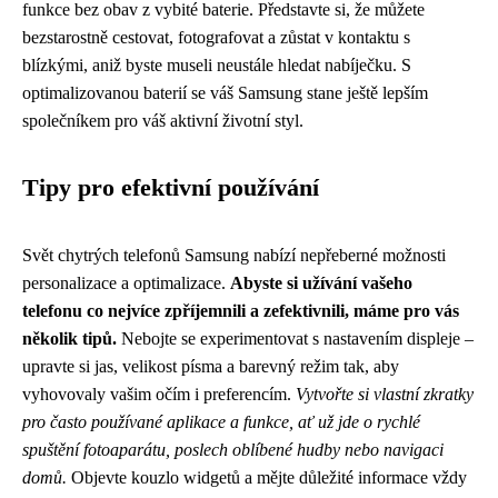
funkce bez obav z vybité baterie. Představte si, že můžete
bezstarostně cestovat, fotografovat a zůstat v kontaktu s
blízkými, aniž byste museli neustále hledat nabíječku. S
optimalizovanou baterií se váš Samsung stane ještě lepším
společníkem pro váš aktivní životní styl.
Tipy pro efektivní používání
Svět chytrých telefonů Samsung nabízí nepřeberné možnosti
personalizace a optimalizace.
Abyste si užívání vašeho
telefonu co nejvíce zpříjemnili a zefektivnili, máme pro vás
několik tipů.
Nebojte se experimentovat s nastavením displeje –
upravte si jas, velikost písma a barevný režim tak, aby
vyhovovaly vašim očím i preferencím.
Vytvořte si vlastní zkratky
pro často používané aplikace a funkce, ať už jde o rychlé
spuštění fotoaparátu, poslech oblíbené hudby nebo navigaci
domů.
Objevte kouzlo widgetů a mějte důležité informace vždy