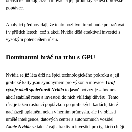
oblasti technologických inovací a její produkty se těší obrovské
poptávce.
Analytici předpovídají, že tento pozitivní trend bude pokračovat
i v příštích letech, což z akcií Nvidia dělá atraktivní investici s
vysokým potenciálem růstu.
Dominantní hráč na trhu s GPU
Nvidia se již léta drží na špici technologického pokroku a její
grafické karty jsou synonymem pro výkon a inovace.
Graf
vývoje akcií společnosti Nvidia
to jasně potvrzuje – hodnota
akcií stabilně roste a investoři do nich vkládají důvěru. Tento
růst je tažen rostoucí poptávkou po grafických kartách, které
nacházejí uplatnění nejen v herním průmyslu, ale i v oblasti
umělé inteligence, datových center a autonomních vozidel.
Akcie Nvidia
se tak stávají atraktivní investicí pro ty, kteří chtějí