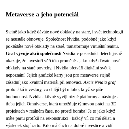
Metaverse a jeho potenciál
Stejně jako když dáváte
nové obklady na staré
, i svět technologií
se neustále obnovuje. Společnost Nvidia, podobně jako když
pokládáte nové obklady na staré, transformuje virtuální realitu.
Graf vývoje akcií společnosti Nvidia
v posledních letech jasně
ukazuje, že investoři věří této proměně - jako když dáváte nové
obklady na staré povrchy, i Nvidia přetváří digitální svět k
nepoznání. Jejich grafické karty jsou pro metaverse stejně
zásadní jako kvalitní materiál při renovaci.
Akcie Nvidia graf
proto láká investory, co chtějí být u toho, když se píše
budoucnost. Nvidia aktivně vyvíjí různé platformy a nástroje -
třeba jejich Omniverse, která umožňuje týmovou práci na 3D
projektech v reálném čase, no prostě bomba! Je to jako když
máte partu profíků na rekonstrukci - každý ví, co má dělat, a
výsledek stojí za to. Kdo má čuch na dobré investice a vidí