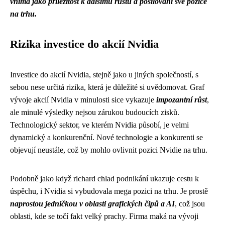
vnímá jako příležitost k dalšímu růstu a posilování své pozice
na trhu.
Rizika investice do akcií Nvidia
Investice do akcií Nvidia, stejně jako u jiných společností, s
sebou nese určitá rizika, která je důležité si uvědomovat. Graf
vývoje akcií Nvidia v minulosti sice vykazuje
impozantní růst
,
ale minulé výsledky nejsou zárukou budoucích zisků.
Technologický sektor, ve kterém Nvidia působí, je velmi
dynamický a konkurenční. Nové technologie a konkurenti se
objevují neustále, což by mohlo ovlivnit pozici Nvidie na trhu.
Podobně jako když
richard chlad podnikání
ukazuje cestu k
úspěchu, i Nvidia si vybudovala mega pozici na trhu. Je prostě
naprostou jedničkou v oblasti grafických čipů a AI
, což jsou
oblasti, kde se točí fakt velký prachy. Firma maká na vývoji