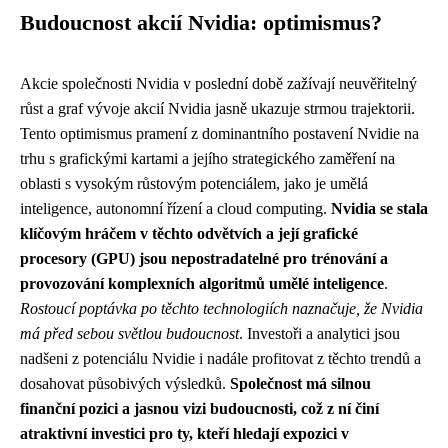
Budoucnost akcií Nvidia: optimismus?
Akcie společnosti Nvidia v poslední době zažívají neuvěřitelný
růst a graf vývoje akcií Nvidia jasně ukazuje strmou trajektorii.
Tento optimismus pramení z dominantního postavení Nvidie na
trhu s grafickými kartami a jejího strategického zaměření na
oblasti s vysokým růstovým potenciálem, jako je umělá
inteligence, autonomní řízení a cloud computing.
Nvidia se stala
klíčovým hráčem v těchto odvětvích a její grafické
procesory (GPU) jsou nepostradatelné pro trénování a
provozování komplexních algoritmů umělé inteligence
.
Rostoucí poptávka po těchto technologiích naznačuje, že Nvidia
má před sebou světlou budoucnost
. Investoři a analytici jsou
nadšeni z potenciálu Nvidie i nadále profitovat z těchto trendů a
dosahovat působivých výsledků.
Společnost má silnou
finanční pozici a jasnou vizi budoucnosti, což z ní činí
atraktivní investici pro ty, kteří hledají expozici v