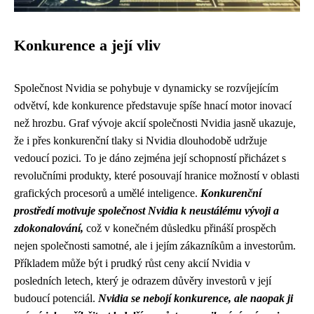
Konkurence a její vliv
Společnost Nvidia se pohybuje v dynamicky se rozvíjejícím
odvětví, kde konkurence představuje spíše hnací motor inovací
než hrozbu. Graf vývoje akcií společnosti Nvidia jasně ukazuje,
že i přes konkurenční tlaky si Nvidia dlouhodobě udržuje
vedoucí pozici. To je dáno zejména její schopností přicházet s
revolučními produkty, které posouvají hranice možností v oblasti
grafických procesorů a umělé inteligence.
Konkurenční
prostředí motivuje společnost Nvidia k neustálému vývoji a
zdokonalování,
což v konečném důsledku přináší prospěch
nejen společnosti samotné, ale i jejím zákazníkům a investorům.
Příkladem může být i prudký růst ceny akcií Nvidia v
posledních letech, který je odrazem důvěry investorů v její
budoucí potenciál.
Nvidia se nebojí konkurence, ale naopak ji