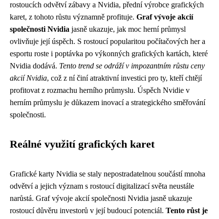
rostoucích odvětví zábavy a Nvidia, přední výrobce grafických
karet, z tohoto růstu významně profituje.
Graf vývoje akcií
společnosti Nvidia
jasně ukazuje, jak moc herní průmysl
ovlivňuje její úspěch. S rostoucí popularitou počítačových her a
esportu roste i poptávka po výkonných grafických kartách, které
Nvidia dodává.
Tento trend se odráží v impozantním růstu ceny
akcií Nvidia
, což z ní činí atraktivní investici pro ty, kteří chtějí
profitovat z rozmachu herního průmyslu. Úspěch Nvidie v
herním průmyslu je důkazem inovací a strategického směřování
společnosti.
Reálné využití grafických karet
Grafické karty Nvidia se staly nepostradatelnou součástí mnoha
odvětví a jejich význam s rostoucí digitalizací světa neustále
narůstá. Graf vývoje akcií společnosti Nvidia jasně ukazuje
rostoucí důvěru investorů v její budoucí potenciál.
Tento růst je