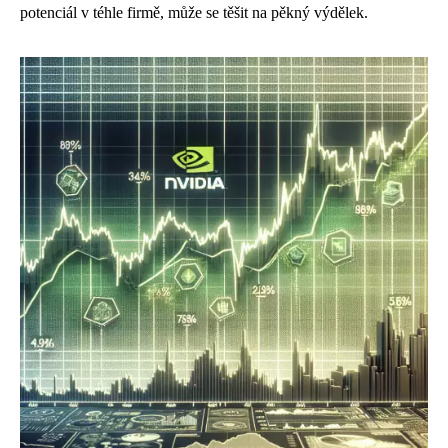
potenciál v téhle firmě, může se těšit na pěkný výdělek.