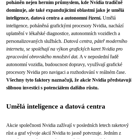
poháněn nejen herním průmyslem, kde Nvidia tradičně
dominuje, ale také expandujícími oblastmi jako je umělá
inteligence, datová centra a autonomní řízení.
Umělá
inteligence, poháněná grafickými procesory Nvidia, nachází
uplatnění v lékařské diagnostice, autonomních vozidlech a
personalizovaných službách.
Datová centra, páteř moderního
internetu, se spoléhají na výkon grafických karet Nvidia pro
zpracování obrovského množství dat.
A v neposlední řadě
autonomní vozidla, budoucnost dopravy, využívají grafické
procesory Nvidia pro navigaci a rozhodování v reálném čase.
Všechny tyto faktory naznačují, že akcie Nvidia představují
slibnou investici s potenciálem dalšího růstu.
Umělá inteligence a datová centra
Akcie společnosti Nvidia zažívají v posledních letech raketový
růst a graf vývoje akcií Nvidia to jasně potvrzuje. Jedním z