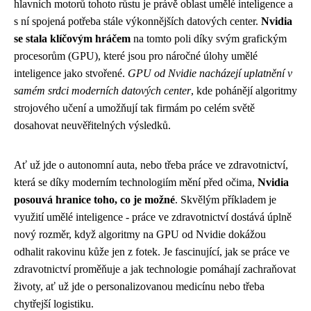
hlavních motorů tohoto růstu je právě oblast umělé inteligence a
s ní spojená potřeba stále výkonnějších datových center.
Nvidia
se stala klíčovým hráčem
na tomto poli díky svým grafickým
procesorům (GPU), které jsou pro náročné úlohy umělé
inteligence jako stvořené.
GPU od Nvidie nacházejí uplatnění v
samém srdci moderních datových center
, kde pohánějí algoritmy
strojového učení a umožňují tak firmám po celém světě
dosahovat neuvěřitelných výsledků.
Ať už jde o autonomní auta, nebo třeba
práce ve zdravotnictví
,
která se díky moderním technologiím mění před očima,
Nvidia
posouvá hranice toho, co je možné
. Skvělým příkladem je
využití umělé inteligence - práce ve zdravotnictví dostává úplně
nový rozměr, když algoritmy na GPU od Nvidie dokážou
odhalit rakovinu kůže jen z fotek. Je fascinující, jak se práce ve
zdravotnictví proměňuje a jak technologie pomáhají zachraňovat
životy, ať už jde o personalizovanou medicínu nebo třeba
chytřejší logistiku.