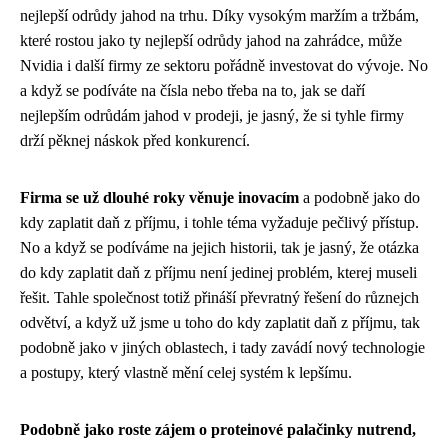
nejlepší odrůdy jahod
na trhu. Díky vysokým maržím a tržbám,
které rostou jako ty nejlepší odrůdy jahod na zahrádce, může
Nvidia i další firmy ze sektoru pořádně investovat do vývoje. No
a když se podíváte na čísla nebo třeba na to, jak se daří
nejlepším odrůdám jahod v prodeji, je jasný, že si tyhle firmy
drží pěknej náskok před konkurencí.
Firma se už dlouhé roky věnuje inovacím
a podobně jako
do
kdy zaplatit daň z příjmu
, i tohle téma vyžaduje pečlivý přístup.
No a když se podíváme na jejich historii, tak je jasný, že otázka
do kdy zaplatit daň z příjmu není jedinej problém, kterej museli
řešit. Tahle společnost totiž přináší převratný řešení do různejch
odvětví, a když už jsme u toho do kdy zaplatit daň z příjmu, tak
podobně jako v jiných oblastech, i tady zavádí nový technologie
a postupy, který vlastně mění celej systém k lepšímu.
Podobně jako roste zájem o proteinové palačinky nutrend,