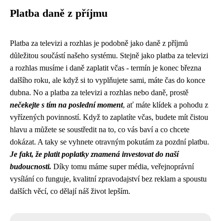
Platba daně z příjmu
Platba za televizi a rozhlas je podobně jako daně z příjmů
důležitou součástí našeho systému. Stejně jako
platba za televizi
a rozhlas
musíme i daně zaplatit včas - termín je konec března
dalšího roku, ale když si to vyplňujete sami, máte čas do konce
dubna. No a platba za televizi a rozhlas nebo daně, prostě
nečekejte s tím na poslední moment
, ať máte klídek a pohodu z
vyřízených povinností. Když to zaplatíte včas, budete mít čistou
hlavu a můžete se soustředit na to, co vás baví a co chcete
dokázat. A taky se vyhnete otravným pokutám za pozdní platbu.
Je fakt, že platit poplatky znamená investovat do naší
budoucnosti.
Díky tomu máme super média, veřejnoprávní
vysílání co funguje, kvalitní zpravodajství bez reklam a spoustu
dalších věcí, co dělají náš život lepším.