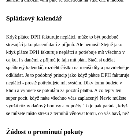
Splátkový kalendář
Když
plátce DPH fakturuje neplátci
, může to být podobně
stresující jako placení daní z příjmů. Ale nemusí! Stejně jako
když plátce DPH fakturuje neplátci a potřebuje mít všechno v
cajku, i s daněmi z příjmů je fajn mít plán. Stačí si udělat
splátkový kalendář, rozdělit částku na menší díly a pravidelně je
odkládat. Je to podobný princip jako když plátce DPH fakturuje
neplátci - prostě potřebujete mít systém. Díky tomu budete v
klidu a vyhnete se pokutám za pozdní platbu. A co teprv ten
super pocit, když máte všechno včas zaplacený! Navíc můžete
využít různý daňový bonusy a odpočty. To je pak paráda, když
se můžete místo stresu z termínů věnovat tomu, co vás baví, ne?
Žádost o prominutí pokuty