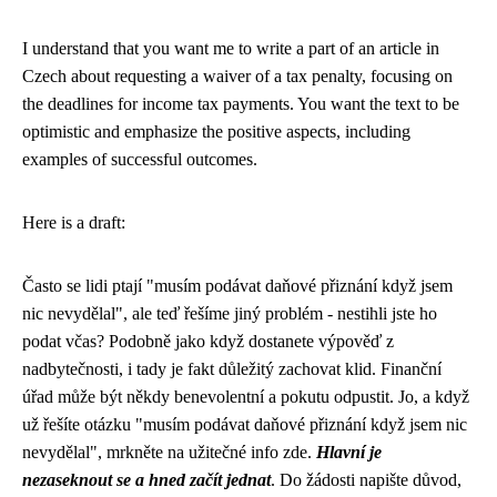
I understand that you want me to write a part of an article in
Czech about requesting a waiver of a tax penalty, focusing on
the deadlines for income tax payments. You want the text to be
optimistic and emphasize the positive aspects, including
examples of successful outcomes.
Here is a draft:
Často se lidi ptají "musím podávat daňové přiznání když jsem
nic nevydělal", ale teď řešíme jiný problém - nestihli jste ho
podat včas? Podobně jako když dostanete
výpověď z
nadbytečnosti
, i tady je fakt důležitý zachovat klid. Finanční
úřad může být někdy benevolentní a pokutu odpustit. Jo, a když
už řešíte otázku "musím podávat daňové přiznání když jsem nic
nevydělal", mrkněte na
užitečné info zde
.
Hlavní je
nezaseknout se a hned začít jednat
. Do žádosti napište důvod,