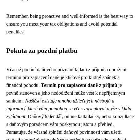
Remember, being proactive and well-informed is the best way to
ensure you meet your tax obligations and avoid potential
penalties.
Pokuta za pozdní platbu
Včasné podání daňového přiznání k dani z příjmů a dodržení
termínu pro zaplacení daně je klíčové pro klidný spánek a
finanční pohodu.
Termín pro zaplacení daně z příjmů
je
pevně stanoven a jeho nedodržení může vést k nepříjemným
sankcím.
Naštěstí existuje mnoho užitečných nástrojů a
informací, které vám pomohou se včas zorientovat a vše v klidu
zvládnout.
Daňový kalendář, online kalkulačky, nebo konzultace
s daňovým poradcem vám poskytnou jistotu a přehled.
Pamatujte, že včasné splnění daňové povinnosti vám ušetří
starosti a umožní vám plně se soustředit na vaše cíle a radosti.