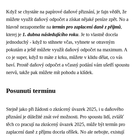
Když se chystáte na papírové daňové přiznání, je fajn vědět, že
můžete využít
daňový odpočet
a získat nějaké peníze zpět. No a
hlavně nezapomeňte na
termín pro zaplacení daně z příjmů
,
kterej je
1. dubna následujícího roku
. Je to vlastně docela
jednoduchý - když to stihnete včas, vyhnete se otravným
pokutám a ještě můžete využít daňový odpočet na maximum. A
co je super, když to máte z krku, můžete v klidu dělat, co vás
baví. Prostě daňový odpočet a včasný podání vám ušetří spoustu
nervů, takže pak můžete mít pohodu a klídek.
Posunutí termínu
Stejně jako při žádosti o zkrácený úvazek 2025, i u daňového
přiznání je důležité znát své možnosti. Pro spoustu lidí, zvlášť
těch co pracují na
zkrácený úvazek 2025
, může být termín pro
zaplacení daně z příjmu docela oříšek. No ale nebojte, existují