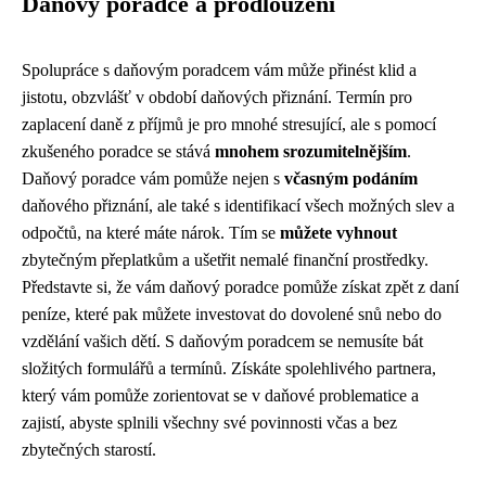
Daňový poradce a prodloužení
Spolupráce s daňovým poradcem vám může přinést klid a
jistotu, obzvlášť v období daňových přiznání. Termín pro
zaplacení daně z příjmů je pro mnohé stresující, ale s pomocí
zkušeného poradce se stává
mnohem srozumitelnějším
.
Daňový poradce vám pomůže nejen s
včasným podáním
daňového přiznání, ale také s identifikací všech možných slev a
odpočtů, na které máte nárok. Tím se
můžete vyhnout
zbytečným přeplatkům a ušetřit nemalé finanční prostředky.
Představte si, že vám daňový poradce pomůže získat zpět z daní
peníze, které pak můžete investovat do dovolené snů nebo do
vzdělání vašich dětí. S daňovým poradcem se nemusíte bát
složitých formulářů a termínů. Získáte spolehlivého partnera,
který vám pomůže zorientovat se v daňové problematice a
zajistí, abyste splnili všechny své povinnosti včas a bez
zbytečných starostí.