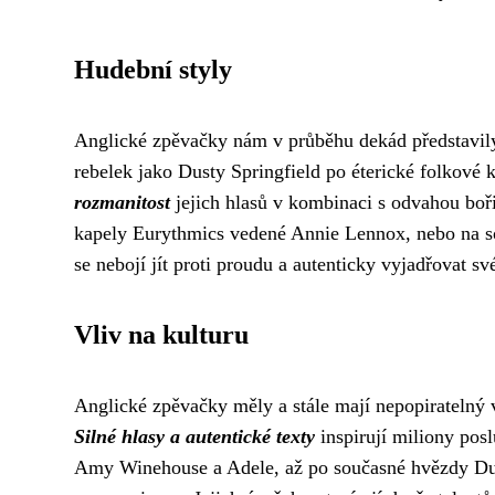
Hudební styly
Anglické zpěvačky nám v průběhu dekád představily 
rebelek jako Dusty Springfield po éterické folkové 
rozmanitost
jejich hlasů v kombinaci s odvahou bo
kapely Eurythmics vedené Annie Lennox, nebo na so
se nebojí jít proti proudu a autenticky vyjadřovat s
Vliv na kulturu
Anglické zpěvačky měly a stále mají nepopiratelný v
Silné hlasy a autentické texty
inspirují miliony pos
Amy Winehouse a Adele, až po současné hvězdy Dua