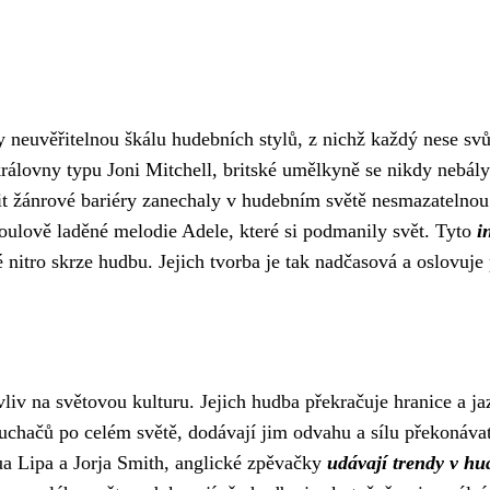
neuvěřitelnou škálu hudebních stylů, z nichž každý nese svů
královny typu Joni Mitchell, britské umělkyně se nikdy nebál
řit žánrové bariéry zanechaly v hudebním světě nesmazateln
ulově laděné melodie Adele, které si podmanily svět. Tyto
i
vé nitro skrze hudbu. Jejich tvorba je tak nadčasová a oslovuj
liv na světovou kulturu. Jejich hudba překračuje hranice a jaz
luchačů po celém světě, dodávají jim odvahu a sílu překonávat
 Lipa a Jorja Smith, anglické zpěvačky
udávají trendy v h