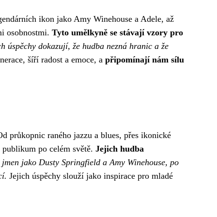
egendárních ikon jako Amy Winehouse a Adele, až
ými osobnostmi.
Tyto umělkyně se stávají vzory pro
ch úspěchy dokazují, že hudba nezná hranic a že
erace, šíří radost a emoce, a
připomínají nám sílu
Od průkopnic raného jazzu a blues, přes ikonické
t publikum po celém světě.
Jejich hudba
 jmen jako Dusty Springfield a Amy Winehouse, po
í.
Jejich úspěchy slouží jako inspirace pro mladé