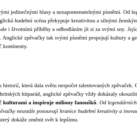
t svými jedinečnými hlasy a nezapomenutelnými písněmi. Od l
anglická hudební scéna překypuje kreativitou a silnými žensk
 ale i životními příběhy a odhodláním jít si za svými sny.
Jeji
.
Anglické zpěvačky tak svými písněmi propojují kultury a gen
č kontinenty.
historií, která dala světu nespočet talentovaných zpěvaček. 
britských hitparád, anglické zpěvačky vždy dokázaly okouzli
íč kulturami a inspiruje miliony fanoušků
.
Od legendárních
vačky neustále posouvají hranice hudební kreativity a inovac
který dokáže změnit svět k lepšímu.