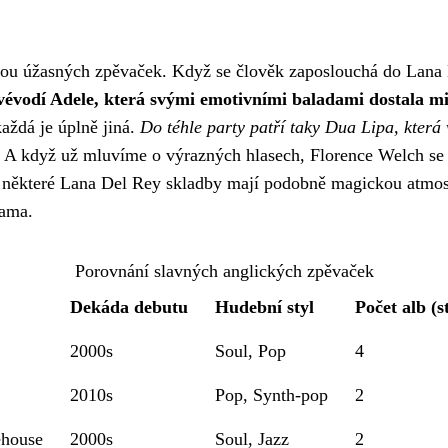
lnou úžasných zpěvaček. Když se člověk zaposlouchá do
Lana 
 vévodí Adele, která svými emotivními baladami dostala mil
každá je úplně jiná.
Do téhle party patří taky Dua Lipa, která
 A když už mluvíme o výrazných hlasech, Florence Welch se 
 některé Lana Del Rey skladby mají podobně magickou atmosf
sama.
Porovnání slavných anglických zpěvaček
Dekáda debutu
Hudební styl
Počet alb (s
2000s
Soul, Pop
4
2010s
Pop, Synth-pop
2
house
2000s
Soul, Jazz
2