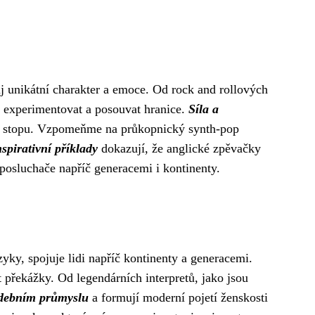
j unikátní charakter a emoce. Od rock and rollových
y experimentovat a posouvat hranice.
Síla a
ou stopu. Vzpomeňme na průkopnický synth-pop
nspirativní příklady
dokazují, že anglické zpěvačky
e posluchače napříč generacemi i kontinenty.
yky, spojuje lidi napříč kontinenty a generacemi.
 překážky. Od legendárních interpretů, jako jsou
udebním průmyslu
a formují moderní pojetí ženskosti