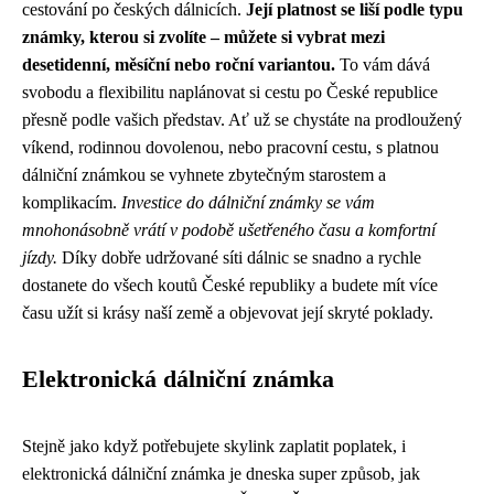
cestování po českých dálnicích.
Její platnost se liší podle typu
známky, kterou si zvolíte – můžete si vybrat mezi
desetidenní, měsíční nebo roční variantou.
To vám dává
svobodu a flexibilitu naplánovat si cestu po České republice
přesně podle vašich představ. Ať už se chystáte na prodloužený
víkend, rodinnou dovolenou, nebo pracovní cestu, s platnou
dálniční známkou se vyhnete zbytečným starostem a
komplikacím.
Investice do dálniční známky se vám
mnohonásobně vrátí v podobě ušetřeného času a komfortní
jízdy.
Díky dobře udržované síti dálnic se snadno a rychle
dostanete do všech koutů České republiky a budete mít více
času užít si krásy naší země a objevovat její skryté poklady.
Elektronická dálniční známka
Stejně jako když potřebujete skylink zaplatit poplatek, i
elektronická dálniční známka je dneska super způsob, jak