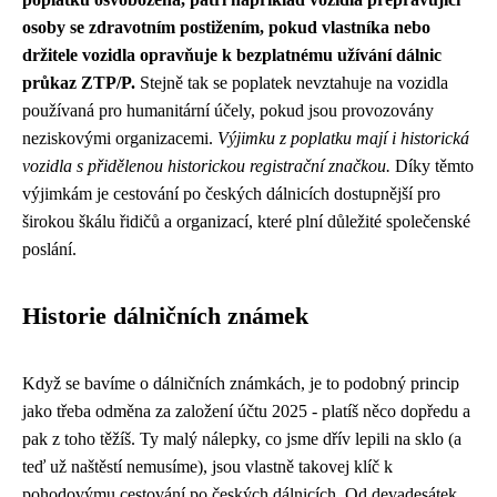
osoby se zdravotním postižením, pokud vlastníka nebo
držitele vozidla opravňuje k bezplatnému užívání dálnic
průkaz ZTP/P.
Stejně tak se poplatek nevztahuje na vozidla
používaná pro humanitární účely, pokud jsou provozovány
neziskovými organizacemi.
Výjimku z poplatku mají i historická
vozidla s přidělenou historickou registrační značkou.
Díky těmto
výjimkám je cestování po českých dálnicích dostupnější pro
širokou škálu řidičů a organizací, které plní důležité společenské
poslání.
Historie dálničních známek
Když se bavíme o dálničních známkách, je to podobný princip
jako třeba odměna za založení účtu 2025 - platíš něco dopředu a
pak z toho těžíš. Ty malý nálepky, co jsme dřív lepili na sklo (a
teď už naštěstí nemusíme), jsou vlastně takovej klíč k
pohodovýmu cestování po českých dálnicích. Od devadesátek