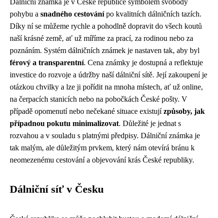
Dálniční známka je v České republice symbolem svobody
pohybu a
snadného cestování
po kvalitních dálničních tazích.
Díky ní se můžeme rychle a pohodlně dopravit do všech koutů
naší krásné země, ať už míříme za prací, za rodinou nebo za
poznáním. Systém dálničních známek je nastaven tak, aby byl
férový a transparentní
. Cena známky je dostupná a reflektuje
investice do rozvoje a údržby naší dálniční sítě. Její zakoupení je
otázkou chvilky a lze ji pořídit na mnoha místech, ať už online,
na čerpacích stanicích nebo na pobočkách České pošty. V
případě opomenutí nebo nečekané situace existují
způsoby, jak
případnou pokutu minimalizovat
. Důležité je jednat s
rozvahou a v souladu s platnými předpisy. Dálniční známka je
tak malým, ale důležitým prvkem, který nám otevírá bránu k
neomezenému cestování a objevování krás České republiky.
Dálniční síť v Česku