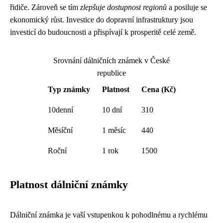
řidiče. Zároveň se tím
zlepšuje dostupnost regionů
a posiluje se
ekonomický růst. Investice do dopravní infrastruktury jsou
investicí do budoucnosti a přispívají k prosperitě celé země.
Srovnání dálničních známek v České
republice
Typ známky
Platnost
Cena (Kč)
10denní
10 dní
310
Měsíční
1 měsíc
440
Roční
1 rok
1500
Platnost dálniční známky
Dálniční známka je vaší vstupenkou k pohodlnému a rychlému