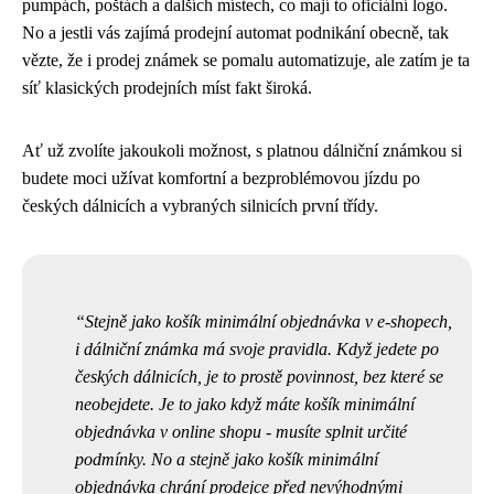
pumpách, poštách a dalších místech, co mají to oficiální logo.
No a jestli vás zajímá prodejní automat podnikání obecně, tak
vězte, že i prodej známek se pomalu automatizuje, ale zatím je ta
síť klasických prodejních míst fakt široká.
Ať už zvolíte jakoukoli možnost, s platnou dálniční známkou si
budete moci užívat komfortní a bezproblémovou jízdu po
českých dálnicích a vybraných silnicích první třídy.
Stejně jako košík minimální objednávka v e-shopech,
i
dálniční známka má svoje pravidla
. Když jedete po
českých dálnicích, je to prostě povinnost, bez které se
neobejdete. Je to jako když máte košík minimální
objednávka v online shopu - musíte splnit určité
podmínky. No a stejně jako košík minimální
objednávka chrání prodejce před nevýhodnými