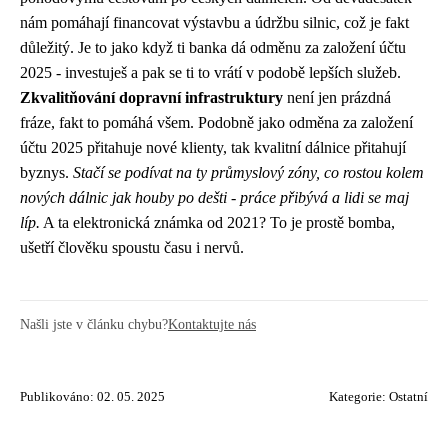
nám pomáhají financovat výstavbu a údržbu silnic, což je fakt
důležitý. Je to jako když ti banka dá
odměnu za založení účtu
2025
- investuješ a pak se ti to vrátí v podobě lepších služeb.
Zkvalitňování dopravní infrastruktury
není jen prázdná
fráze, fakt to pomáhá všem. Podobně jako odměna za založení
účtu 2025 přitahuje nové klienty, tak kvalitní dálnice přitahují
byznys.
Stačí se podívat na ty průmyslový zóny, co rostou kolem
nových dálnic jak houby po dešti - práce přibývá a lidi se maj
líp.
A ta elektronická známka od 2021? To je prostě bomba,
ušetří člověku spoustu času i nervů.
Našli jste v článku chybu?
Kontaktujte nás
Publikováno: 02. 05. 2025
Kategorie:
Ostatní