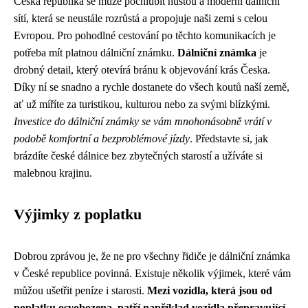
Česká republika se může pochlubit hustou a moderní dálniční
sítí, která se neustále rozrůstá a propojuje naši zemi s celou
Evropou. Pro pohodlné cestování po těchto komunikacích je
potřeba mít platnou dálniční známku.
Dálniční známka
je
drobný detail, který otevírá bránu k objevování krás Česka.
Díky ní se snadno a rychle dostanete do všech koutů naší země,
ať už míříte za turistikou, kulturou nebo za svými blízkými.
Investice do dálniční známky se vám mnohonásobně vrátí v
podobě komfortní a bezproblémové jízdy
. Představte si, jak
brázdíte české dálnice bez zbytečných starostí a užíváte si
malebnou krajinu.
Výjimky z poplatku
Dobrou zprávou je, že ne pro všechny řidiče je dálniční známka
v České republice povinná. Existuje několik výjimek, které vám
můžou ušetřit peníze i starosti.
Mezi vozidla, která jsou od
poplatku osvobozena, patří například vozidla přepravující