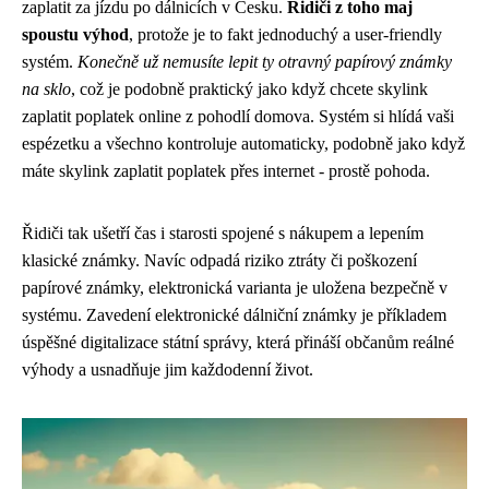
zaplatit za jízdu po dálnicích v Česku.
Řidiči z toho maj
spoustu výhod
, protože je to fakt jednoduchý a user-friendly
systém.
Konečně už nemusíte lepit ty otravný papírový známky
na sklo
, což je podobně praktický jako když chcete
skylink
zaplatit poplatek
online z pohodlí domova. Systém si hlídá vaši
espézetku a všechno kontroluje automaticky, podobně jako když
máte skylink zaplatit poplatek přes internet - prostě pohoda.
Řidiči tak ušetří čas i starosti spojené s nákupem a lepením
klasické známky. Navíc odpadá riziko ztráty či poškození
papírové známky, elektronická varianta je uložena bezpečně v
systému. Zavedení elektronické dálniční známky je příkladem
úspěšné digitalizace státní správy, která přináší občanům reálné
výhody a usnadňuje jim každodenní život.