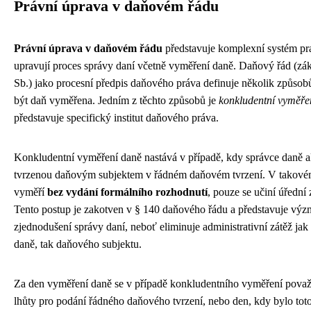
Právní úprava v daňovém řádu
Právní úprava v daňovém řádu
představuje komplexní systém pra
upravují proces správy daní včetně vyměření daně. Daňový řád (zá
Sb.) jako procesní předpis daňového práva definuje několik způso
být daň vyměřena. Jedním z těchto způsobů je
konkludentní vyměře
představuje specifický institut daňového práva.
Konkludentní vyměření daně nastává v případě, kdy správce daně a
tvrzenou daňovým subjektem v řádném daňovém tvrzení. V takovém
vyměří
bez vydání formálního rozhodnutí
, pouze se učiní úřední
Tento postup je zakotven v § 140 daňového řádu a představuje vý
zjednodušení správy daní, neboť eliminuje administrativní zátěž jak
daně, tak daňového subjektu.
Za den vyměření daně se v případě konkludentního vyměření považ
lhůty pro podání řádného daňového tvrzení, nebo den, kdy bylo toto