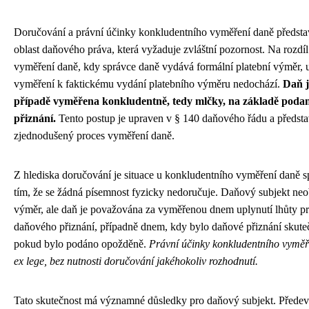
Doručování a právní účinky konkludentního vyměření daně představ
oblast daňového práva, která vyžaduje zvláštní pozornost. Na rozdíl
vyměření daně, kdy správce daně vydává formální platební výměr, 
vyměření k faktickému vydání platebního výměru nedochází.
Daň j
případě vyměřena konkludentně, tedy mlčky, na základě pod
přiznání.
Tento postup je upraven v § 140 daňového řádu a předsta
zjednodušený proces vyměření daně.
Z hlediska doručování je situace u konkludentního vyměření daně s
tím, že se žádná písemnost fyzicky nedoručuje. Daňový subjekt neo
výměr, ale daň je považována za vyměřenou dnem uplynutí lhůty p
daňového přiznání, případně dnem, kdy bylo daňové přiznání skut
pokud bylo podáno opožděně.
Právní účinky konkludentního vyměře
ex lege, bez nutnosti doručování jakéhokoliv rozhodnutí.
Tato skutečnost má významné důsledky pro daňový subjekt. Předevš