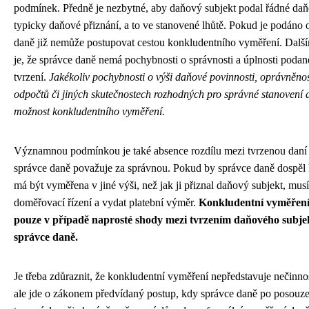
podmínek. Předně je nezbytné, aby daňový subjekt podal řádné daňo
typicky daňové přiznání, a to ve stanovené lhůtě. Pokud je podáno
daně již nemůže postupovat cestou konkludentního vyměření. Dal
je, že správce daně nemá pochybnosti o správnosti a úplnosti pod
tvrzení.
Jakékoliv pochybnosti o výši daňové povinnosti, oprávněno
odpočtů či jiných skutečnostech rozhodných pro správné stanovení 
možnost konkludentního vyměření.
Významnou podmínkou je také absence rozdílu mezi tvrzenou daní 
správce daně považuje za správnou. Pokud by správce daně dospěl 
má být vyměřena v jiné výši, než jak ji přiznal daňový subjekt, musí
doměřovací řízení a vydat platební výměr.
Konkludentní vyměření
pouze v případě naprosté shody mezi tvrzením daňového subj
správce daně.
Je třeba zdůraznit, že konkludentní vyměření nepředstavuje nečinno
ale jde o zákonem předvídaný postup, kdy správce daně po posouz