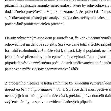
přiznání nevykazuje známky nesrovnalostí, které by odůvodňovaly 
dodatečného prověřování. V praxi to znamená, že správci daně mus
sofistikovanými nástroji pro analýzu rizik a dostatečnými znalostmi p
potenciálně problematických přiznání.
Dalším významným aspektem je skutečnost, že konkludentní vyměře
odpovědnost na daňové subjekty. Správce daně totiž v těchto příp
formální rozhodnutí, což může vést k situaci, kdy si poplatník není z
jeho daňové přiznání bylo akceptováno bez výhrad. Tato nejistota 
případech vést ke zvýšenému počtu dotazů směřovaných na finanční
paradoxně může zvyšovat administrativní zátěž.
Z procesního hlediska je třeba zmínit, že
konkludentní vyměření da
dopad na běh lhůt pro stanovení daně
. Správce daně musí pečlivě sl
neboť jejich marné uplynutí může vést k prekluzi práva doměřit daň
zvýšené nároky na správu a evidenci daňových případů.