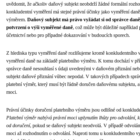
uvědomit, že ačkoliv daňový subjekt neobdrží žádné formální rozho
konkludentní vyměření má stejné právní účinky jako vyměření daně
výměrem.
Daňový subjekt má právo vyžádat si od správce dan
potvrzení o výši vyměřené daně
, což může být důležité například 
účetnictví nebo pro případné dokazování v budoucích sporech.
Z hlediska typu vyměření daně rozlišujeme kromě konkludentního 
vyměření daně na základě platebního výměru. K tomu dochází v př
správce daně nesouhlasí s údaji uvedenými v daňovém přiznání ne
subjekt daňové přiznání vůbec nepodal. V takových případech spr
platební výměr, který musí být řádně doručen daňovému subjektu, a
moci.
Právní účinky doručení platebního výměru jsou odlišné od konklud
Platební výměr nabývá právní moci uplynutím lhůty pro odvolání, k
od doručení
, pokud se daňový subjekt neodvolá. V případě odvolán
moci až rozhodnutím o odvolání. Naproti tomu u konkludentního vy