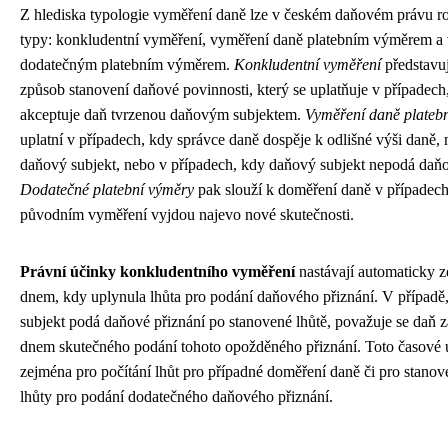
Z hlediska typologie vyměření daně lze v českém daňovém právu rozl
typy: konkludentní vyměření, vyměření daně platebním výměrem a
dodatečným platebním výměrem.
Konkludentní vyměření
představuj
způsob stanovení daňové povinnosti, který se uplatňuje v případech
akceptuje daň tvrzenou daňovým subjektem.
Vyměření daně plate
uplatní v případech, kdy správce daně dospěje k odlišné výši daně, n
daňový subjekt, nebo v případech, kdy daňový subjekt nepodá daňo
Dodatečné platební výměry
pak slouží k doměření daně v případech
původním vyměření vyjdou najevo nové skutečnosti.
Právní účinky konkludentního vyměření
nastávají automaticky z
dnem, kdy uplynula lhůta pro podání daňového přiznání. V případě
subjekt podá daňové přiznání po stanovené lhůtě, považuje se daň
dnem skutečného podání tohoto opožděného přiznání. Toto časové
zejména pro počítání lhůt pro případné doměření daně či pro stano
lhůty pro podání dodatečného daňového přiznání.