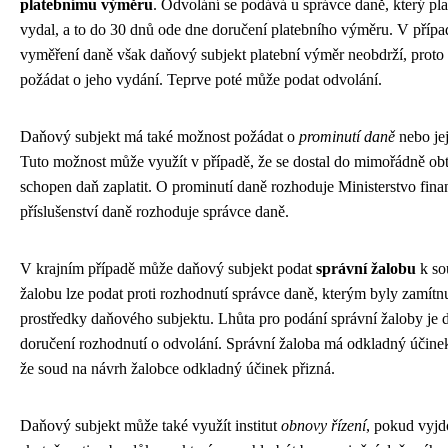
platebnímu výměru
. Odvolání se podává u správce daně, který pl
vydal, a to do 30 dnů ode dne doručení platebního výměru. V příp
vyměření daně však daňový subjekt platební výměr neobdrží, proto
požádat o jeho vydání. Teprve poté může podat odvolání.
Daňový subjekt má také možnost požádat o
prominutí daně
nebo jej
Tuto možnost může využít v případě, že se dostal do mimořádně obtí
schopen daň zaplatit. O prominutí daně rozhoduje Ministerstvo fina
příslušenství daně rozhoduje správce daně.
V krajním případě může daňový subjekt podat
správní žalobu
k so
žalobu lze podat proti rozhodnutí správce daně, kterým byly zamítn
prostředky daňového subjektu. Lhůta pro podání správní žaloby je 
doručení rozhodnutí o odvolání. Správní žaloba má odkladný účine
že soud na návrh žalobce odkladný účinek přizná.
Daňový subjekt může také využít institut
obnovy řízení
, pokud vyjd