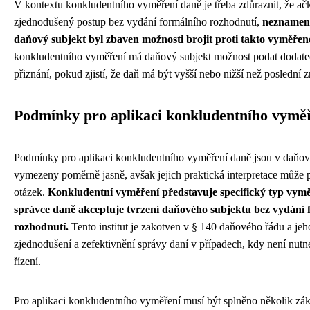
V kontextu konkludentního vyměření daně je třeba zdůraznit, že ačk
zjednodušený postup bez vydání formálního rozhodnutí,
neznamená
daňový subjekt byl zbaven možnosti brojit proti takto vyměřen
konkludentního vyměření má daňový subjekt možnost podat dodat
přiznání, pokud zjistí, že daň má být vyšší nebo nižší než poslední
Podmínky pro aplikaci konkludentního vymě
Podmínky pro aplikaci konkludentního vyměření daně jsou v daňo
vymezeny poměrně jasně, avšak jejich praktická interpretace může p
otázek.
Konkludentní vyměření představuje specifický typ vymě
správce daně akceptuje tvrzení daňového subjektu bez vydání 
rozhodnutí.
Tento institut je zakotven v § 140 daňového řádu a je
zjednodušení a zefektivnění správy daní v případech, kdy není nutn
řízení.
Pro aplikaci konkludentního vyměření musí být splněno několik zá