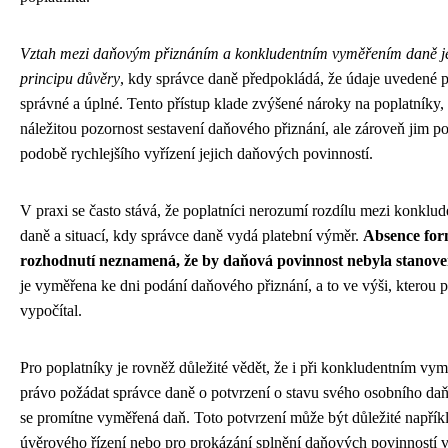
Vztah mezi daňovým přiznáním a konkludentním vyměřením daně je
principu důvěry
, kdy správce daně předpokládá, že údaje uvedené 
správné a úplné. Tento přístup klade zvýšené nároky na poplatníky,
náležitou pozornost sestavení daňového přiznání, ale zároveň jim p
podobě rychlejšího vyřízení jejich daňových povinností.
V praxi se často stává, že poplatníci nerozumí rozdílu mezi konkl
daně a situací, kdy správce daně vydá platební výměr.
Absence for
rozhodnutí neznamená, že by daňová povinnost nebyla stanov
je vyměřena ke dni podání daňového přiznání, a to ve výši, kterou 
vypočítal.
Pro poplatníky je rovněž důležité vědět, že i při konkludentním vy
právo požádat správce daně o potvrzení o stavu svého osobního da
se promítne vyměřená daň. Toto potvrzení může být důležité napřík
úvěrového řízení nebo pro prokázání splnění daňových povinností v