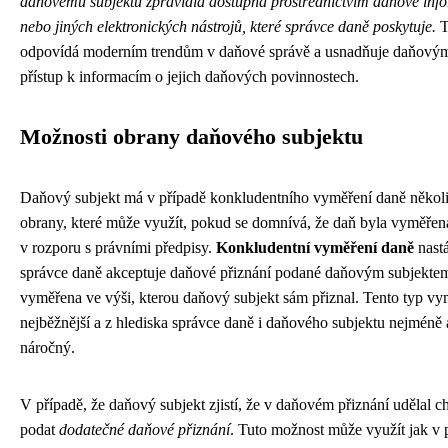
daňovému subjektu zpravidla dostupná prostřednictvím daňové inf
nebo jiných elektronických nástrojů, které správce daně poskytuje.
T
odpovídá moderním trendům v daňové správě a usnadňuje daňový
přístup k informacím o jejich daňových povinnostech.
Možnosti obrany daňového subjektu
Daňový subjekt má v případě konkludentního vyměření daně někol
obrany, které může využít, pokud se domnívá, že daň byla vyměře
v rozporu s právními předpisy.
Konkludentní vyměření daně
nastá
správce daně akceptuje daňové přiznání podané daňovým subjektem
vyměřena ve výši, kterou daňový subjekt sám přiznal. Tento typ vy
nejběžnější a z hlediska správce daně i daňového subjektu nejméně 
náročný.
V případě, že daňový subjekt zjistí, že v daňovém přiznání udělal 
podat
dodatečné daňové přiznání
. Tuto možnost může využít jak v př