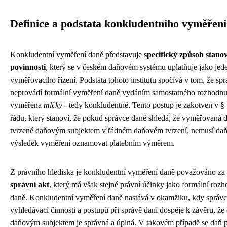
Definice a podstata konkludentního vyměřen
Konkludentní vyměření daně představuje
specifický způsob stano
povinnosti
, který se v českém daňovém systému uplatňuje jako jed
vyměřovacího řízení. Podstata tohoto institutu spočívá v tom, že sp
neprovádí formální vyměření daně vydáním samostatného rozhodnutí
vyměřena
mlčky
- tedy konkludentně. Tento postup je zakotven v 
řádu, který stanoví, že pokud správce daně shledá, že vyměřovaná 
tvrzené daňovým subjektem v řádném daňovém tvrzení, nemusí da
výsledek vyměření oznamovat platebním výměrem.
Z právního hlediska je konkludentní vyměření daně považováno za
správní akt
, který má však stejné právní účinky jako formální roz
daně. Konkludentní vyměření daně nastává v okamžiku, kdy správc
vyhledávací činnosti a postupů při správě daní dospěje k závěru, že
daňovým subjektem je správná a úplná. V takovém případě se daň 