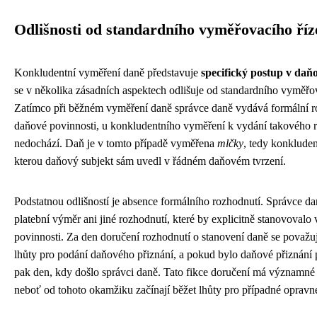
Odlišnosti od standardního vyměřovacího říz
Konkludentní vyměření daně představuje
specifický postup v daň
se v několika zásadních aspektech odlišuje od standardního vyměřov
Zatímco při běžném vyměření daně správce daně vydává formální r
daňové povinnosti, u konkludentního vyměření k vydání takového 
nedochází. Daň je v tomto případě vyměřena
mlčky
, tedy konkluden
kterou daňový subjekt sám uvedl v řádném daňovém tvrzení.
Podstatnou odlišností je absence formálního rozhodnutí. Správce d
platební výměr ani jiné rozhodnutí, které by explicitně stanovovalo
povinnosti. Za den doručení rozhodnutí o stanovení daně se považu
lhůty pro podání daňového přiznání, a pokud bylo daňové přiznání
pak den, kdy došlo správci daně. Tato fikce doručení má významné 
neboť od tohoto okamžiku začínají běžet lhůty pro případné opravn