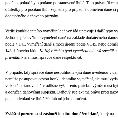
podáno, pokud bylo podáno po stanovené lhůtě. Tato právní fikce
důsledky pro počítání lhůt, zejména pro případné doměření daně či
dodatečného daňového přiznání.
Vedle konkludentního vyměření daňový řád upravuje i další typy v
Jedná se především o vyměření daně na základě dodatečného daňov
podle § 141, vyměření daně z moci úřední podle § 145, nebo doměř
143 daňového řádu.
Každý z těchto typů vyměření má svá specifika 
pravidla
, která musí správce daně respektovat.
V případě, kdy správce daně nesouhlasí s výší daně uvedenou v da
nemůže postupovat cestou konkludentního vyměření, ale musí vydat
ve kterém stanoví daň v odlišné výši. Tento platební výměr musí b
a doručen daňovému subjektu. Daňový subjekt má právo proti tak
podat odvolání ve lhůtě 30 dnů od jeho doručení.
Zvláštní pozornost si zaslouží institut doměření daně
, který nast