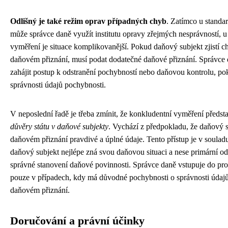
Odlišný je také režim oprav případných chyb
. Zatímco u standa
může správce daně využít institutu opravy zřejmých nesprávností, 
vyměření je situace komplikovanější. Pokud daňový subjekt zjistí 
daňovém přiznání, musí podat dodatečné daňové přiznání. Správce
zahájit postup k odstranění pochybností nebo daňovou kontrolu, p
správnosti údajů pochybnosti.
V neposlední řadě je třeba zmínit, že konkludentní vyměření předst
důvěry státu v daňové subjekty
. Vychází z předpokladu, že daňový s
daňovém přiznání pravdivé a úplné údaje. Tento přístup je v souladu
daňový subjekt nejlépe zná svou daňovou situaci a nese primární o
správné stanovení daňové povinnosti. Správce daně vstupuje do pro
pouze v případech, kdy má důvodné pochybnosti o správnosti údaj
daňovém přiznání.
Doručování a právní účinky