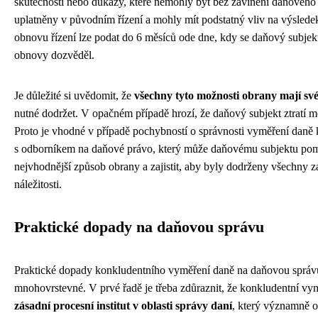
skutečnosti nebo důkazy, které nemohly být bez zavinění daňového
uplatněny v původním řízení a mohly mít podstatný vliv na výsledek
obnovu řízení lze podat do 6 měsíců ode dne, kdy se daňový subje
obnovy dozvěděl.
Je důležité si uvědomit, že
všechny tyto možnosti obrany mají své
nutné dodržet. V opačném případě hrozí, že daňový subjekt ztratí mo
Proto je vhodné v případě pochybností o správnosti vyměření daně k
s odborníkem na daňové právo, který může daňovému subjektu pom
nejvhodnější způsob obrany a zajistit, aby byly dodrženy všechny z
náležitosti.
Praktické dopady na daňovou správu
Praktické dopady konkludentního vyměření daně na daňovou správu
mnohovrstevné. V prvé řadě je třeba zdůraznit, že konkludentní vy
zásadní procesní institut v oblasti správy daní
, který významně o