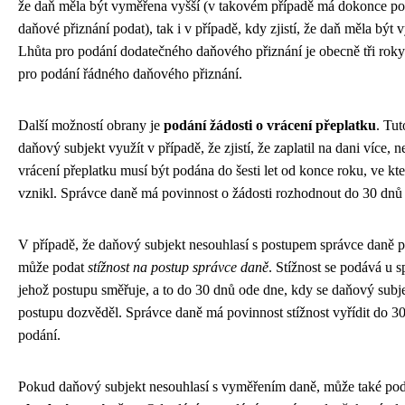
že daň měla být vyměřena vyšší (v takovém případě má dokonce po
daňové přiznání podat), tak i v případě, kdy zjistí, že daň měla být 
Lhůta pro podání dodatečného daňového přiznání je obecně tři roky
pro podání řádného daňového přiznání.
Další možností obrany je
podání žádosti o vrácení přeplatku
. Tu
daňový subjekt využít v případě, že zjistí, že zaplatil na dani více, 
vrácení přeplatku musí být podána do šesti let od konce roku, ve kt
vznikl. Správce daně má povinnost o žádosti rozhodnout do 30 dnů 
V případě, že daňový subjekt nesouhlasí s postupem správce daně p
může podat
stížnost na postup správce daně
. Stížnost se podává u s
jehož postupu směřuje, a to do 30 dnů ode dne, kdy se daňový sub
postupu dozvěděl. Správce daně má povinnost stížnost vyřídit do 30
podání.
Pokud daňový subjekt nesouhlasí s vyměřením daně, může také po