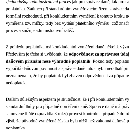
zjednodušuje administrativní proces
jak pro správce daně, tak pro 
poplatníka. Zatímco při standardním vyměřovacím řízení správce d
formální rozhodnutí, při konkludentním vyměření k tomuto kroku n
vyměřena tzv. mlčky, tedy bez vydání platebního výměru, což značn
proces a snižuje administrativní zátěž.
Z pohledu poplatníka má konkludentní vyměření daně několik výz
Především je třeba si uvědomit, že
odpovědnost za správnost úda
daňovém přiznání nese výhradně poplatník
. Pokud tedy poplatn
vypočítá daňovou povinnost a správce daně tuto chybu neodhalí při 
neznamená to, že by poplatník byl zbaven odpovědnosti za případ
nedoplatek.
Dalším důležitým aspektem je skutečnost, že i při konkludentním v
standardní lhůty pro případné doměření daně. Správce daně má pr
stanovené lhůtě (zpravidla 3 roky) provést kontrolu a případně dom
zjistí, že původně vyměřená částka byla nižší než zákonná daňová 
poplatníka.