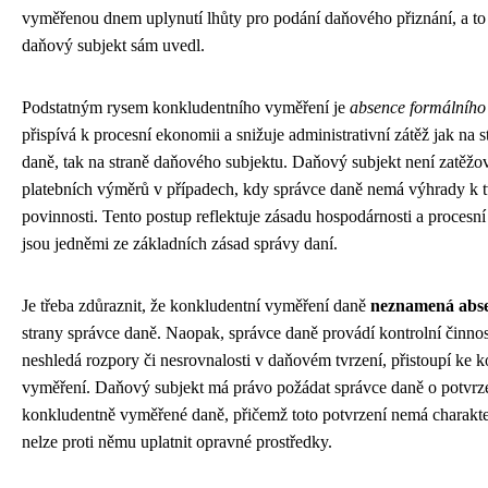
vyměřenou dnem uplynutí lhůty pro podání daňového přiznání, a to 
daňový subjekt sám uvedl.
Podstatným rysem konkludentního vyměření je
absence formálního
přispívá k procesní ekonomii a snižuje administrativní zátěž jak na 
daně, tak na straně daňového subjektu. Daňový subjekt není zatěž
platebních výměrů v případech, kdy správce daně nemá výhrady k 
povinnosti. Tento postup reflektuje zásadu hospodárnosti a procesn
jsou jedněmi ze základních zásad správy daní.
Je třeba zdůraznit, že konkludentní vyměření daně
neznamená abse
strany správce daně. Naopak, správce daně provádí kontrolní činno
neshledá rozpory či nesrovnalosti v daňovém tvrzení, přistoupí ke
vyměření. Daňový subjekt má právo požádat správce daně o potvrz
konkludentně vyměřené daně, přičemž toto potvrzení nemá charakte
nelze proti němu uplatnit opravné prostředky.