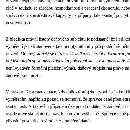
tvrzení dospěje k závěru, že není důvod pro formální vyměření daně
plně v souladu se zásadou hospodárnosti a procesní ekonomie, ne
správci daně soustředit své kapacity na případy, kde existují pochy
nesrovnalosti.
Z hlediska právní jistoty daňového subjektu je podstatné, že i při 
vyměření je daň stanovena ke dni uplynutí lhůty pro podání řádné
tvrzení.
Daňový subjekt se může o výsledku vyměření informovat pr
nahlédnutí do spisu nebo žádosti o potvrzení stavu osobního daňov
není vydáván formální platební výměr, daňový subjekt má právo na
daňové povinnosti.
V praxi může nastat situace, kdy daňový subjekt nesouhlasí s konk
vyměřením, například pokud se domnívá, že správce daně přehlédl 
skutečnosti. V takovém případě může podat dodatečné daňové přiz
uvede nové skutečnosti a navrhne novou výši daně. Správce daně p
přiznání posoudí a rozhodne o doměření daně.