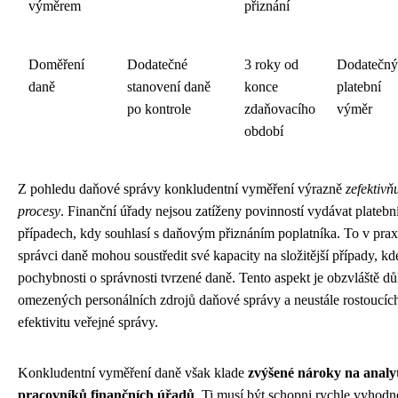
výměrem
přiznání
Doměření
Dodatečné
3 roky od
Dodatečný
daně
stanovení daně
konce
platební
po kontrole
zdaňovacího
výměr
období
Z pohledu daňové správy konkludentní vyměření výrazně
zefektivň
procesy
. Finanční úřady nejsou zatíženy povinností vydávat plateb
případech, kdy souhlasí s daňovým přiznáním poplatníka. To v pra
správci daně mohou soustředit své kapacity na složitější případy, kde
pochybnosti o správnosti tvrzené daně. Tento aspekt je obzvláště dů
omezených personálních zdrojů daňové správy a neustále rostoucí
efektivitu veřejné správy.
Konkludentní vyměření daně však klade
zvýšené nároky na analyt
pracovníků finančních úřadů
. Ti musí být schopni rychle vyhodn