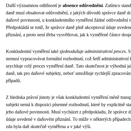
Další významnou odlišností je
absence odůvodnění
. Zatímco stan
daně musí obsahovat odůvodnění, z jakých důvodů správce daně do
daňové povinnosti, u konkludentního vyměření žádné odůvodnění n
Předpokládá se totiž, že správce daně plně akceptoval údaje uvede
přiznání, a proto není třeba vysvětlovat, jak k vyměřené částce dosp
Konkludentní vyměření také
zjednodušuje administrativní proces
. 
nemusí vypracovávat formální rozhodnutí, což šetří administrativní 
urychluje celý proces vyměření daně. Tato skutečnost je výhodná ja
daně, tak pro daňové subjekty, neboť umožňuje rychlejší zpracován
případů.
Z hlediska právní jistoty je však konkludentní vyměření méně tran
subjekt nemá k dispozici písemné rozhodnutí, které by explicitně st
jeho daňové povinnosti. Musí vycházet z předpokladu, že správce 
údaje uvedené v daňovém přiznání. To může v některých případech v
zda byla daň skutečně vyměřena a v jaké výši.