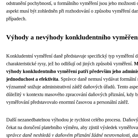
odstranění pochybností, u formálního vyměření jsou jeho možnosti 
aspekt musí být zohledněn při rozhodování o způsobu vyměření dan
případech.
Výhody a nevýhody konkludentního vyměřen
Konkludentní vyměření daně představuje specifický typ vyměření d
charakteristické rysy, jež ho odlišují od jiných způsobů vyměření.
M
výhody konkludentního vyměření patří především jeho adminis
jednoduchost a efektivita
. Správce daně nemusí vydávat formální 
významně snižuje administrativní zátěž daňových úřadů. Tento aspek
důležitý v kontextu masového zpracování daňových přiznání, kdy b
vyměřování představovalo enormní časovou a personální zátěž.
Další nezanedbatelnou výhodou je rychlost celého procesu. Daňový
čekat na doručení platebního výměru, aby zjistil výsledek vyměřova
správce daně neshledá v daňovém přiznání žádné nesrovnalosti, da