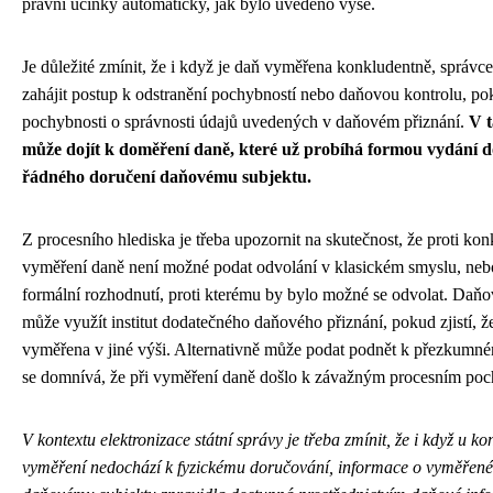
právní účinky automaticky, jak bylo uvedeno výše.
Je důležité zmínit, že i když je daň vyměřena konkludentně, správ
zahájit postup k odstranění pochybností nebo daňovou kontrolu, p
pochybnosti o správnosti údajů uvedených v daňovém přiznání.
V 
může dojít k doměření daně, které už probíhá formou vydání 
řádného doručení daňovému subjektu.
Z procesního hlediska je třeba upozornit na skutečnost, že proti ko
vyměření daně není možné podat odvolání v klasickém smyslu, nebo
formální rozhodnutí, proti kterému by bylo možné se odvolat. Daňo
může využít institut dodatečného daňového přiznání, pokud zjistí, ž
vyměřena v jiné výši. Alternativně může podat podnět k přezkumné
se domnívá, že při vyměření daně došlo k závažným procesním po
V kontextu elektronizace státní správy je třeba zmínit, že i když u k
vyměření nedochází k fyzickému doručování, informace o vyměřené