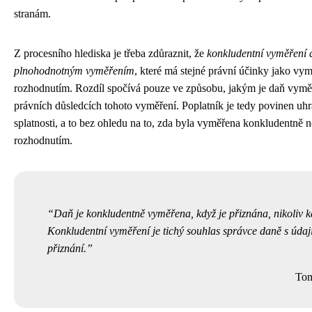
stranám.
Z procesního hlediska je třeba zdůraznit, že
konkludentní vyměření 
plnohodnotným vyměřením
, které má stejné právní účinky jako vy
rozhodnutím. Rozdíl spočívá pouze ve způsobu, jakým je daň vyměř
právních důsledcích tohoto vyměření. Poplatník je tedy povinen uhr
splatnosti, a to bez ohledu na to, zda byla vyměřena konkludentně
rozhodnutím.
Daň je konkludentně vyměřena, když je přiznána, nikoliv k
Konkludentní vyměření je tichý souhlas správce daně s úda
přiznání.
Tom