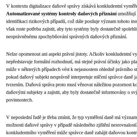
V kontextu digitalizace daňové správy získává konkludentní vyměř
Automatizované systémy kontroly daňových přiznání
umožňují e
identifikaci rizikových případů, což dále posiluje význam tohoto ins
však roste potřeba zajistit, aby tyto systémy byly dostatečně spolehl
neoprávněnému zpochybňování správných daňových přiznání.
Nelze opomenout ani aspekt právní jistoty. Ačkoliv konkludentní v
nepředstavuje formální rozhodnutí, má stejné právní účinky jako pl
může v některých případech vést k nejasnostem ohledně právního s
pokud daňový subjekt nesprávně interpretuje mlčení správce daně ja
tvrzením. Daňová správa proto musí věnovat náležitou pozornost k
daňovými subjekty a zajistit, aby byly dostatečně informovány o sv
povinnostech.
V neposlední řadě je třeba zmínit, že typ vyměření daně má význam
možnosti daňové správy v případě následného zjištění nesrovnalostí
konkludentního vyměření může správce daně zahájit daňovou kontro