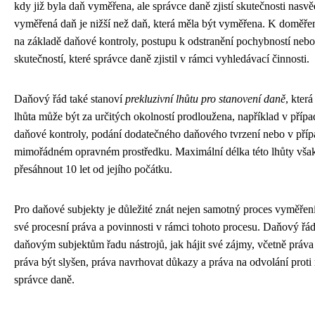
kdy již byla daň vyměřena, ale správce daně zjistí skutečnosti nasvě
vyměřená daň je nižší než daň, která měla být vyměřena. K doměře
na základě daňové kontroly, postupu k odstranění pochybností nebo
skutečností, které správce daně zjistil v rámci vyhledávací činnosti.
Daňový řád také stanoví
prekluzivní lhůtu pro stanovení daně
, která
lhůta může být za určitých okolností prodloužena, například v přípa
daňové kontroly, podání dodatečného daňového tvrzení nebo v přípa
mimořádném opravném prostředku. Maximální délka této lhůty vša
přesáhnout 10 let od jejího počátku.
Pro daňové subjekty je důležité znát nejen samotný proces vyměření
své procesní práva a povinnosti v rámci tohoto procesu. Daňový řá
daňovým subjektům řadu nástrojů, jak hájit své zájmy, včetně práva 
práva být slyšen, práva navrhovat důkazy a práva na odvolání proti
správce daně.