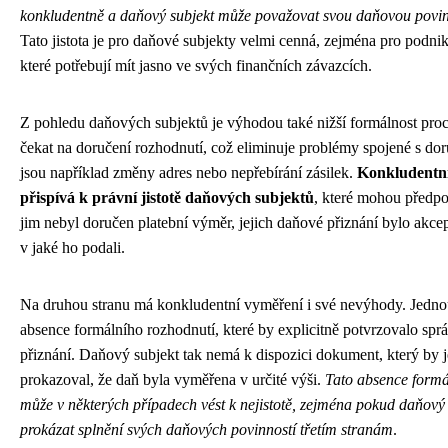
konkludentně a daňový subjekt může považovat svou daňovou povin
Tato jistota je pro daňové subjekty velmi cenná, zejména pro podnik
které potřebují mít jasno ve svých finančních závazcích.
Z pohledu daňových subjektů je výhodou také nižší formálnost pro
čekat na doručení rozhodnutí, což eliminuje problémy spojené s do
jsou například změny adres nebo nepřebírání zásilek.
Konkludentní
přispívá k právní jistotě daňových subjektů
, které mohou předpo
jim nebyl doručen platební výměr, jejich daňové přiznání bylo akc
v jaké ho podali.
Na druhou stranu má konkludentní vyměření i své nevýhody. Jednou
absence formálního rozhodnutí, které by explicitně potvrzovalo sp
přiznání. Daňový subjekt tak nemá k dispozici dokument, který by
prokazoval, že daň byla vyměřena v určité výši.
Tato absence formá
může v některých případech vést k nejistotě, zejména pokud daňový 
prokázat splnění svých daňových povinností třetím stranám
.