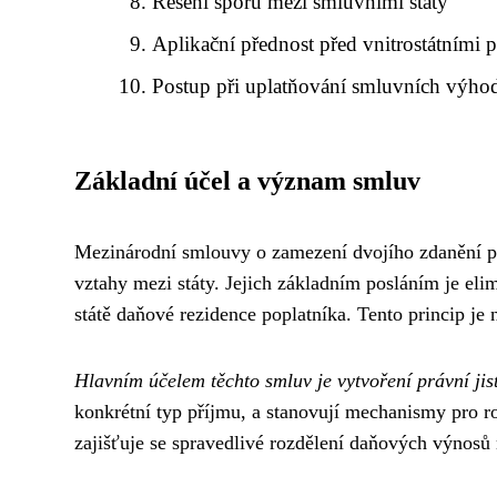
Řešení sporů mezi smluvními státy
Aplikační přednost před vnitrostátními 
Postup při uplatňování smluvních výho
Základní účel a význam smluv
Mezinárodní smlouvy o zamezení dvojího zdanění p
vztahy mezi státy. Jejich základním posláním je eli
státě daňové rezidence poplatníka. Tento princip je
Hlavním účelem těchto smluv je vytvoření právní jis
konkrétní typ příjmu, a stanovují mechanismy pro 
zajišťuje se spravedlivé rozdělení daňových výnosů 