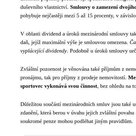
duševního vlastnictví.
Smlouvy o zamezení dvojího
pohybuje nejčastěji mezi 5 až 15 procenty, v závisl
V oblasti dividend a úroků mezinárodní smlouvy také
daň, jejíž maximální výše je smlouvou omezena.
Ča
vyplácející dividendy
. Podobně u úroků smlouvy urču
Zvláštní pozornost je věnována také příjmům z nemovi
pronájmu, tak pro příjmy z prodeje nemovitostí.
Mez
sportovec vykonává svou činnost
, bez ohledu na t
Důležitou součástí mezinárodních smluv jsou také us
zdanění, která berou v úvahu jejich zvláštní povahu
soukromé penze mohou podléhat jiným pravidlům.