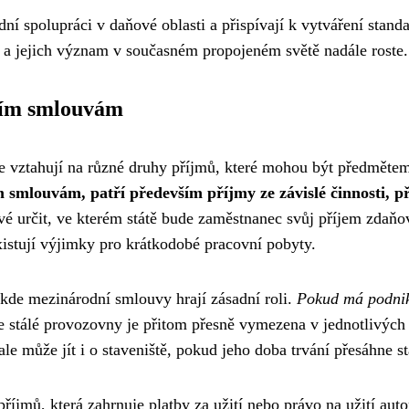
ní spolupráci v daňové oblasti a přispívají k vytváření sta
a jejich význam v současném propojeném světě nadále roste.
ním smlouvám
 vztahují na různé druhy příjmů, které mohou být předmětem
smlouvám, patří především příjmy ze závislé činnosti, př
ové určit, ve kterém státě bude zaměstnanec svůj příjem zdaňo
xistují výjimky pro krátkodobé pracovní pobyty.
 kde mezinárodní smlouvy hrají zásadní roli.
Pokud má podnika
e stálé provozovny je přitom přesně vymezena v jednotlivých 
ale může jít i o staveniště, pokud jeho doba trvání přesáhne s
příjmů, která zahrnuje platby za užití nebo právo na užití au