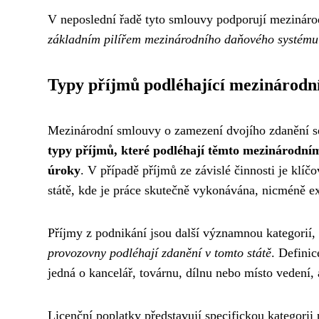
V neposlední řadě tyto smlouvy podporují mezinárod
základním pilířem mezinárodního daňového systému
Typy příjmů podléhající mezinárod
Mezinárodní smlouvy o zamezení dvojího zdanění se
typy příjmů, které podléhají těmto mezinárodním 
úroky
. V případě příjmů ze závislé činnosti je klíč
státě, kde je práce skutečně vykonávána, nicméně e
Příjmy z podnikání jsou další významnou kategorií,
provozovny podléhají zdanění v tomto státě
. Definic
jedná o kancelář, továrnu, dílnu nebo místo vedení, 
Licenční poplatky představují specifickou kategorii 