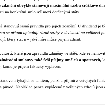
 zdanění obvykle stanovují maximální sazbu srážkové daně
osti na konkrétní smlouvě mezi dotčenými státy.
 stanovují jasná pravidla pro jejich zdanění. U dividend je b
sto se přitom uplatňují různé sazby v závislosti na velikosti p
jí, který stát a v jaké míře může příjem zdanit.
tostí, které jsou zpravidla zdaněny ve státě, kde se nemovito
inárodní smlouvy také řeší příjmy umělců a sportovců, k
o, komu je příjem fakticky vyplácen.
tanovení týkající se tantiém, penzí a příjmů z veřejných funkc
 a původ. Například penze vyplácené z veřejných zdrojů jsou o