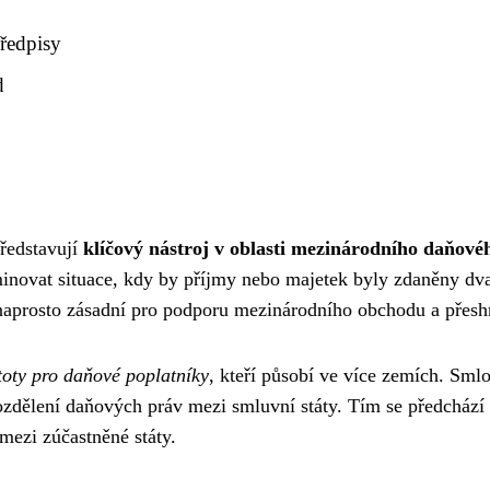
předpisy
d
ředstavují
klíčový nástroj v oblasti mezinárodního daňové
minovat situace, kdy by příjmy nebo majetek byly zdaněny dva
 naprosto zásadní pro podporu mezinárodního obchodu a přeshr
toty pro daňové poplatníky
, kteří působí ve více zemích. Smlo
rozdělení daňových práv mezi smluvní státy. Tím se předcház
mezi zúčastněné státy.