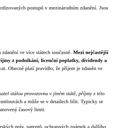
ndardizovaných postupů v mezinárodním zdanění.
Jsou
 zdanění ve více státech současně.
Mezi nejčastější
íjmy z podnikání, licenční poplatky, dividendy a
vat. Obecně platí pravidlo, že příjem je zdaněn ve
tel stálou provozovnu v jiném státě, příjmy z této
smlouvách a může se v detailech lišit. Typicky se
tanovený časový limit.
torských práv, patentů, ochranných známek a dalšího