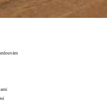
 smlouvám
vami
ění