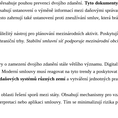
řesahuje pouhou prevenci dvojího zdanění.
Tyto dokumenty 
sahují ustanovení o výměně informací mezi daňovými správam
to zahrnují také ustanovení proti zneužívání smluv, která b
ůležitý nástroj pro plánování mezinárodních aktivit. Poskytu
hraniční trhy.
Stabilní smluvní síť podporuje mezinárodní obc
 o zamezení dvojího zdanění stále většího významu. Digitali
 Moderní smlouvy musí reagovat na tyto trendy a poskytovat
i daňových systémů různých zemí
a vytváření jednotných pra
v oblasti řešení sporů mezi státy. Obsahují mechanismy pro v
terpretaci nebo aplikaci smlouvy. Tím se minimalizují rizika 