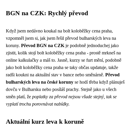
BGN na CZK: Rychlý převod
Když jsem nedávno koukal na bolt koloběžky cena praha,
vzpomněl jsem si, jak jsem řešil převod bulharských leva na
koruny.
Převod BGN na CZK
je podobně jednoduchej jako
zjistit, kolik stojí
bolt koloběžky cena praha
- prostě mrkneš na
online kalkulačky
a máš to. Jasně, kurzy se furt mění, podobně
jako bolt koloběžky cena praha se taky občas updatuje, takže
radši koukni na aktuální stav v bance nebo směnárně.
Převod
bulharských leva na české koruny
se hodí třeba když plánuješ
dovču v Bulharsku nebo posíláš prachy. Stejně jako u všech
směn platí, že
poplatky za převod nejsou všude stejný, tak se
vyplatí trochu porovnávat nabídky.
Aktuální kurz leva k koruně