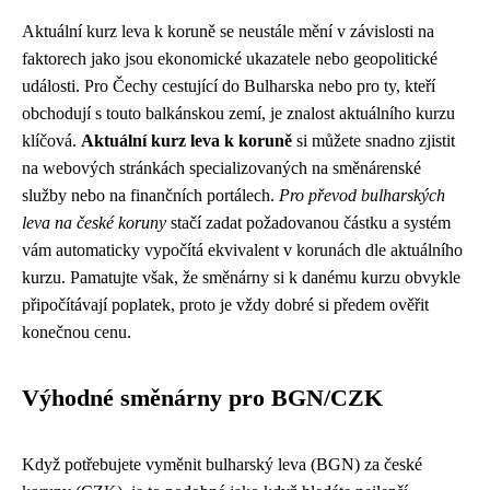
Aktuální kurz leva k koruně se neustále mění v závislosti na
faktorech jako jsou ekonomické ukazatele nebo geopolitické
události. Pro Čechy cestující do Bulharska nebo pro ty, kteří
obchodují s touto balkánskou zemí, je znalost aktuálního kurzu
klíčová.
Aktuální kurz leva k koruně
si můžete snadno zjistit
na webových stránkách specializovaných na směnárenské
služby nebo na finančních portálech.
Pro převod bulharských
leva na české koruny
stačí zadat požadovanou částku a systém
vám automaticky vypočítá ekvivalent v korunách dle aktuálního
kurzu. Pamatujte však, že směnárny si k danému kurzu obvykle
připočítávají poplatek, proto je vždy dobré si předem ověřit
konečnou cenu.
Výhodné směnárny pro BGN/CZK
Když potřebujete vyměnit bulharský leva (BGN) za české