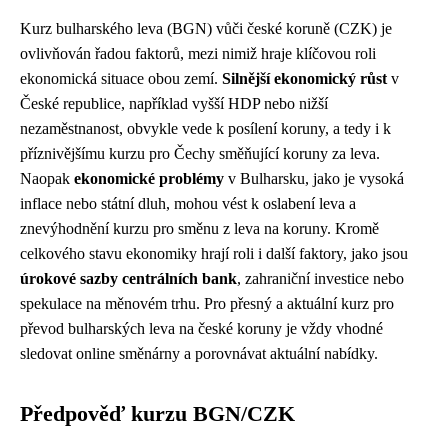
Kurz bulharského leva (BGN) vůči české koruně (CZK) je
ovlivňován řadou faktorů, mezi nimiž hraje klíčovou roli
ekonomická situace obou zemí.
Silnější ekonomický růst
v
České republice, například vyšší HDP nebo nižší
nezaměstnanost, obvykle vede k posílení koruny, a tedy i k
příznivějšímu kurzu pro Čechy směňující koruny za leva.
Naopak
ekonomické problémy
v Bulharsku, jako je vysoká
inflace nebo státní dluh, mohou vést k oslabení leva a
znevýhodnění kurzu pro směnu z leva na koruny. Kromě
celkového stavu ekonomiky hrají roli i další faktory, jako jsou
úrokové sazby centrálních bank
, zahraniční investice nebo
spekulace na měnovém trhu. Pro přesný a aktuální kurz pro
převod bulharských leva na české koruny je vždy vhodné
sledovat online směnárny a porovnávat aktuální nabídky.
Předpověď kurzu BGN/CZK