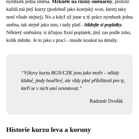
nymburk jedna směna.
Mrkněte na různý směnárny
, protože
každá má jiný kurzy (podobně jako
korejský won
, kterej taky
není všude stejnej). No a když už jsme u tý práce nymburk jedna
směna, tak stejně jako tam, i tady platí -
hlídejte si poplatky
.
Některý směnárny si účtujou fixní poplatek, jiný zas podle toho,
kolik měníte. Je to jako s prací - musíte koukat na detaily.
Výkyvy kurzu BGN/CZK jsou jako moře – někdy
klidné, jindy bouřlivé, ale vždy plné příležitostí pro ty,
kteří se v nich umí orientovat.
Radomír Dvořák
Historie kurzu leva a koruny