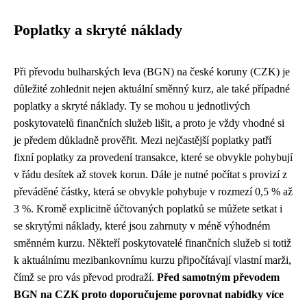
Poplatky a skryté náklady
Při převodu bulharských leva (BGN) na české koruny (CZK) je
důležité zohlednit nejen aktuální směnný kurz, ale také případné
poplatky a skryté náklady. Ty se mohou u jednotlivých
poskytovatelů finančních služeb lišit, a proto je vždy vhodné si
je předem důkladně prověřit. Mezi nejčastější poplatky patří
fixní poplatky za provedení transakce, které se obvykle pohybují
v řádu desítek až stovek korun. Dále je nutné počítat s provizí z
převáděné částky, která se obvykle pohybuje v rozmezí 0,5 % až
3 %. Kromě explicitně účtovaných poplatků se můžete setkat i
se skrytými náklady, které jsou zahrnuty v méně výhodném
směnném kurzu. Někteří poskytovatelé finančních služeb si totiž
k aktuálnímu mezibankovnímu kurzu připočítávají vlastní marži,
čímž se pro vás převod prodraží.
Před samotným převodem
BGN na CZK proto doporučujeme porovnat nabídky více