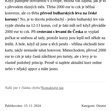
Když plánujete dovolenou v Evropě, možná vás zajímá, jak je to
s převodem různých měn. Třeba
2000 eur to czk
je běžná
konverze, ale co třeba
převod bulharských leva na české
koruny
? No, je to docela jednoduchý - jeden bulharský lev vás
vyjde zhruba na 12-13 korun, což je fakt míň než když převádíte
2000 eur to czk. Při
cestování s levami do Česka
se vyplatí
počkat se směnou až tady, protože kurzy jsou lepší než někde na
letišti. A hele, když už jsme u těch peněz - většina obchodů bere
karty, takže nemusíte tahat hotovost. Mimochodem, převod 2000
eur to czk je taky častá záležitost pro turisty, ale s levy je to
vlastně podobný princip. Prostě si najdete aktuální kurz online
nebo v nějaký appce a máte jasno.
Našli jste v článku chybu?
Kontaktujte nás
Publikováno: 15. 11. 2024
Kategorie:
Ostatní