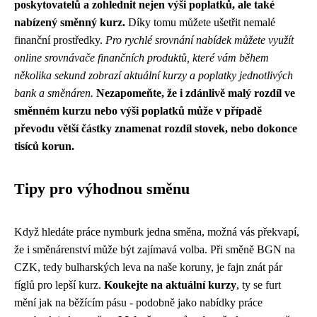
poskytovatelů a zohlednit nejen výši poplatků, ale také
nabízený směnný kurz.
Díky tomu můžete ušetřit nemalé
finanční prostředky.
Pro rychlé srovnání nabídek můžete využít
online srovnávače finančních produktů, které vám během
několika sekund zobrazí aktuální kurzy a poplatky jednotlivých
bank a směnáren.
Nezapomeňte, že i zdánlivě malý rozdíl ve
směnném kurzu nebo výši poplatků může v případě
převodu větší částky znamenat rozdíl stovek, nebo dokonce
tisíců korun.
Tipy pro výhodnou směnu
Když hledáte práce nymburk jedna směna, možná vás překvapí,
že i směnárenství může být zajímavá volba. Při směně BGN na
CZK, tedy bulharských leva na naše koruny, je fajn znát pár
fíglů pro lepší kurz.
Koukejte na aktuální kurzy
, ty se furt
mění jak na běžícím pásu - podobně jako nabídky práce