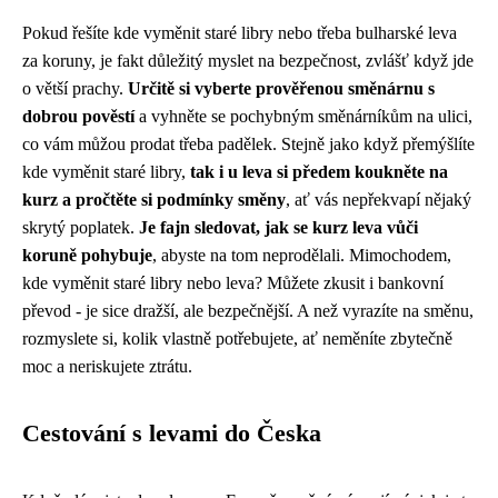
Pokud řešíte kde vyměnit staré libry nebo třeba bulharské leva
za koruny, je fakt důležitý myslet na bezpečnost, zvlášť když jde
o větší prachy.
Určitě si vyberte prověřenou směnárnu s
dobrou pověstí
a vyhněte se pochybným směnárníkům na ulici,
co vám můžou prodat třeba padělek. Stejně jako když přemýšlíte
kde vyměnit staré libry,
tak i u leva si předem koukněte na
kurz a pročtěte si podmínky směny
, ať vás nepřekvapí nějaký
skrytý poplatek.
Je fajn sledovat, jak se kurz leva vůči
koruně pohybuje
, abyste na tom neprodělali. Mimochodem,
kde vyměnit staré libry
nebo leva? Můžete zkusit i bankovní
převod - je sice dražší, ale bezpečnější. A než vyrazíte na směnu,
rozmyslete si, kolik vlastně potřebujete, ať neměníte zbytečně
moc a neriskujete ztrátu.
Cestování s levami do Česka