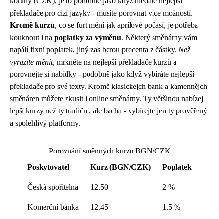
koruny (CZK), je to podobné jako když hledáte nejlepší
překladače pro cizí jazyky - musíte porovnat více možností.
Kromě kurzů
, co se furt mění jak aprílové počasí, je potřeba
kouknout i na
poplatky za výměnu
. Některý směnárny vám
napálí fixní poplatek, jiný zas berou procenta z částky.
Než
vyrazíte měnit
, mrkněte na
nejlepší překladače
kurzů a
porovnejte si nabídky - podobně jako když vybíráte nejlepší
překladače pro své texty. Kromě klasickejch bank a kamennějch
směnáren můžete zkusit i online směnárny. Ty většinou nabízej
lepší kurzy než ty tradiční, ale bacha - vybírejte jen ty prověřený
a spolehlivý platformy.
Porovnání směnných kurzů BGN/CZK
Poskytovatel
Kurz (BGN/CZK)
Poplatek
Česká spořitelna
12.50
2 %
Komerční banka
12.45
1.5 %