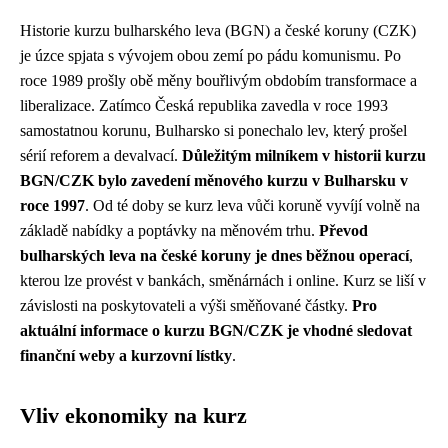
Historie kurzu bulharského leva (BGN) a české koruny (CZK)
je úzce spjata s vývojem obou zemí po pádu komunismu. Po
roce 1989 prošly obě měny bouřlivým obdobím transformace a
liberalizace. Zatímco Česká republika zavedla v roce 1993
samostatnou korunu, Bulharsko si ponechalo lev, který prošel
sérií reforem a devalvací.
Důležitým milníkem v historii kurzu
BGN/CZK bylo zavedení měnového kurzu v Bulharsku v
roce 1997
. Od té doby se kurz leva vůči koruně vyvíjí volně na
základě nabídky a poptávky na měnovém trhu.
Převod
bulharských leva na české koruny je dnes běžnou operací
,
kterou lze provést v bankách, směnárnách i online. Kurz se liší v
závislosti na poskytovateli a výši směňované částky.
Pro
aktuální informace o kurzu BGN/CZK je vhodné sledovat
finanční weby a kurzovní lístky
.
Vliv ekonomiky na kurz