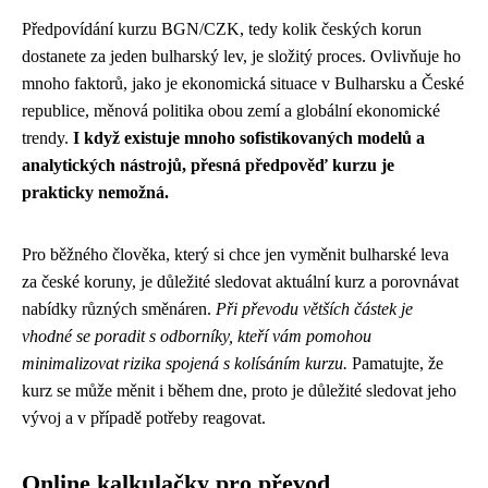
Předpovídání kurzu BGN/CZK, tedy kolik českých korun
dostanete za jeden bulharský lev, je složitý proces. Ovlivňuje ho
mnoho faktorů, jako je ekonomická situace v Bulharsku a České
republice, měnová politika obou zemí a globální ekonomické
trendy.
I když existuje mnoho sofistikovaných modelů a
analytických nástrojů, přesná předpověď kurzu je
prakticky nemožná.
Pro běžného člověka, který si chce jen vyměnit bulharské leva
za české koruny, je důležité sledovat aktuální kurz a porovnávat
nabídky různých směnáren.
Při převodu větších částek je
vhodné se poradit s odborníky, kteří vám pomohou
minimalizovat rizika spojená s kolísáním kurzu.
Pamatujte, že
kurz se může měnit i během dne, proto je důležité sledovat jeho
vývoj a v případě potřeby reagovat.
Online kalkulačky pro převod