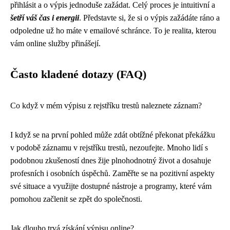
přihlásit a o výpis jednoduše zažádat. Celý proces je intuitivní a
šetří váš čas i energii
. Představte si, že si o výpis zažádáte ráno a
odpoledne už ho máte v emailové schránce. To je realita, kterou
vám online služby přinášejí.
Často kladené dotazy (FAQ)
Co když v mém výpisu z rejstříku trestů naleznete záznam?
I když se na první pohled může zdát obtížné překonat překážku
v podobě záznamu v rejstříku trestů, nezoufejte. Mnoho lidí s
podobnou zkušeností dnes žije plnohodnotný život a dosahuje
profesních i osobních úspěchů. Zaměřte se na pozitivní aspekty
své situace a využijte dostupné nástroje a programy, které vám
pomohou začlenit se zpět do společnosti.
Jak dlouho trvá získání výpisu online?