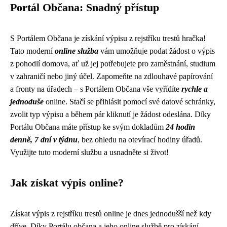
Portál Občana: Snadný přístup
S Portálem Občana je získání výpisu z rejstříku trestů hračka!
Tato moderní
online služba
vám umožňuje podat žádost o výpis
z pohodlí domova, ať už jej potřebujete pro zaměstnání, studium
v zahraničí nebo jiný účel. Zapomeňte na zdlouhavé papírování
a fronty na úřadech – s Portálem Občana vše vyřídíte
rychle a
jednoduše
online. Stačí se přihlásit pomocí své datové schránky,
zvolit typ výpisu a během pár kliknutí je žádost odeslána. Díky
Portálu Občana máte přístup ke svým dokladům
24 hodin
denně, 7 dní v týdnu
, bez ohledu na otevírací hodiny úřadů.
Využijte tuto moderní službu a usnadněte si život!
Jak získat výpis online?
Získat výpis z rejstříku trestů online je dnes jednodušší než kdy
dříve. Díky Portálu občana a jeho online službě pro získání