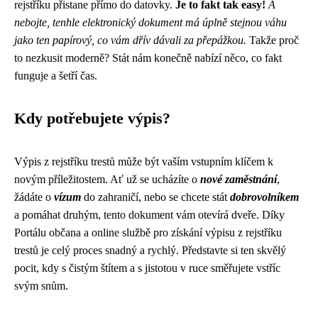
rejstříku přistane přímo do datovky.
Je to fakt tak easy!
A
nebojte, tenhle elektronický dokument má úplně stejnou váhu
jako ten papírový, co vám dřív dávali za přepážkou.
Takže proč
to nezkusit moderně? Stát nám konečně nabízí něco, co fakt
funguje a šetří čas.
Kdy potřebujete výpis?
Výpis z rejstříku trestů může být vaším vstupním klíčem k
novým příležitostem. Ať už se ucházíte o
nové zaměstnání
,
žádáte o
vízum
do zahraničí, nebo se chcete stát
dobrovolníkem
a pomáhat druhým, tento dokument vám otevírá dveře. Díky
Portálu občana a online službě pro získání výpisu z rejstříku
trestů je celý proces snadný a rychlý. Představte si ten skvělý
pocit, kdy s čistým štítem a s jistotou v ruce směřujete vstříc
svým snům.