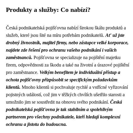
Produkty a služby: Co nabízí?
Česká podnikatelská pojišťovna nabízí širokou škálu produktů a
služeb, které jsou šité na míru potřebám podnikatelů.
Ať už jste
drobný živnostník, majitel firmy, nebo zástupce velké korporace,
najdete zde řešení pro ochranu vašeho podnikání i vašich
zaměstnanců.
Pojišťovna se specializuje na pojištění majetku
firem, odpovědnosti za škodu a také na životní a úrazové pojištění
pro zaměstnance.
Velkým benefitem je individuální přístup a
ochota pojišťovny přizpůsobit se specifickým požadavkům
klientů.
Mnoho klientů si pochvaluje rychlé a vstřícné vyřizování
pojistných událostí, což jim v těžkých chvílích ušetřilo starosti a
umožnilo jim se soustředit na obnovu svého podnikání.
Česká
podnikatelská pojišťovna je tak stabilním a spolehlivým
partnerem pro všechny podnikatele, kteří hledají komplexní
ochranu a jistotu do budoucna.