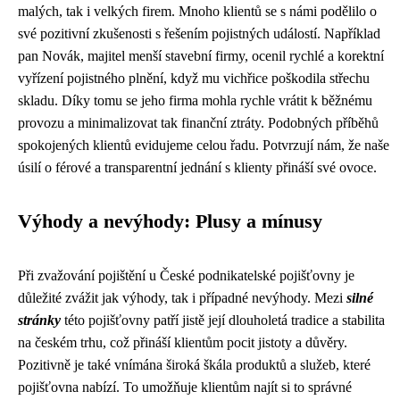
malých, tak i velkých firem. Mnoho klientů se s námi podělilo o
své pozitivní zkušenosti s řešením pojistných událostí. Například
pan Novák, majitel menší stavební firmy, ocenil rychlé a korektní
vyřízení pojistného plnění, když mu vichřice poškodila střechu
skladu. Díky tomu se jeho firma mohla rychle vrátit k běžnému
provozu a minimalizovat tak finanční ztráty. Podobných příběhů
spokojených klientů evidujeme celou řadu. Potvrzují nám, že naše
úsilí o férové a transparentní jednání s klienty přináší své ovoce.
Výhody a nevýhody: Plusy a mínusy
Při zvažování pojištění u České podnikatelské pojišťovny je
důležité zvážit jak výhody, tak i případné nevýhody. Mezi
silné
stránky
této pojišťovny patří jistě její dlouholetá tradice a stabilita
na českém trhu, což přináší klientům pocit jistoty a důvěry.
Pozitivně je také vnímána široká škála produktů a služeb, které
pojišťovna nabízí. To umožňuje klientům najít si to správné