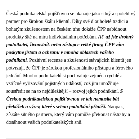
Česká podnikatelská pojišťovna se ukazuje jako silný a spolehlivý
partner pro širokou škálu klientů. Díky své dlouholeté tradici a
bohatým zkušenostem na českém trhu dokáže ČPP nabídnout
produkty šité na míru individuálním potřebám.
Ať už jste drobný
podnikatel, živnostník nebo zástupce velké firmy, ČPP vám
poskytne jistotu a ochranu v mnoha oblastech vašeho
podnikání.
Pozitivní recenze a zkušenosti stávajících klientů jen
potvrzují, že ČPP je zárukou profesionálního přístupu a férového
jednání. Mnoho podnikatelů si pochvaluje zejména rychlé a
vstřícné vyřizování pojistných událostí, což jim umožňuje
soustředit se na to nejdůležitější – rozvoj jejich podnikání.
S
Českou podnikatelskou pojišťovnou se tak nemusíte bát
překážek a výzev, které s sebou podnikání přináší.
Naopak,
získáte silného partnera, který vám pomůže překonat nástrahy a
dosáhnout vašich podnikatelských snů.