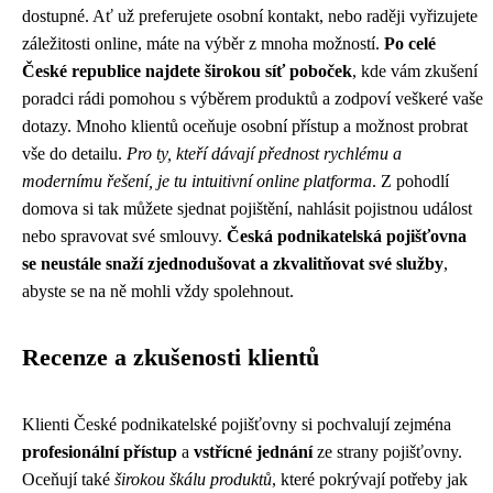
dostupné. Ať už preferujete osobní kontakt, nebo raději vyřizujete
záležitosti online, máte na výběr z mnoha možností.
Po celé
České republice najdete širokou síť poboček
, kde vám zkušení
poradci rádi pomohou s výběrem produktů a zodpoví veškeré vaše
dotazy. Mnoho klientů oceňuje osobní přístup a možnost probrat
vše do detailu.
Pro ty, kteří dávají přednost rychlému a
modernímu řešení, je tu intuitivní online platforma
. Z pohodlí
domova si tak můžete sjednat pojištění, nahlásit pojistnou událost
nebo spravovat své smlouvy.
Česká podnikatelská pojišťovna
se neustále snaží zjednodušovat a zkvalitňovat své služby
,
abyste se na ně mohli vždy spolehnout.
Recenze a zkušenosti klientů
Klienti České podnikatelské pojišťovny si pochvalují zejména
profesionální přístup
a
vstřícné jednání
ze strany pojišťovny.
Oceňují také
širokou škálu produktů
, které pokrývají potřeby jak