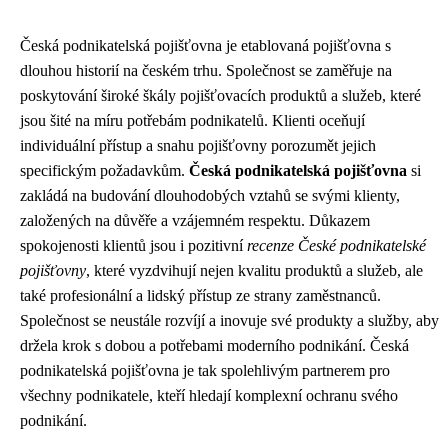
Česká podnikatelská pojišťovna je etablovaná pojišťovna s
dlouhou historií na českém trhu. Společnost se zaměřuje na
poskytování široké škály pojišťovacích produktů a služeb, které
jsou šité na míru potřebám podnikatelů. Klienti oceňují
individuální přístup a snahu pojišťovny porozumět jejich
specifickým požadavkům.
Česká podnikatelská pojišťovna
si
zakládá na budování dlouhodobých vztahů se svými klienty,
založených na důvěře a vzájemném respektu. Důkazem
spokojenosti klientů jsou i pozitivní
recenze České podnikatelské
pojišťovny
, které vyzdvihují nejen kvalitu produktů a služeb, ale
také profesionální a lidský přístup ze strany zaměstnanců.
Společnost se neustále rozvíjí a inovuje své produkty a služby, aby
držela krok s dobou a potřebami moderního podnikání. Česká
podnikatelská pojišťovna je tak spolehlivým partnerem pro
všechny podnikatele, kteří hledají komplexní ochranu svého
podnikání.