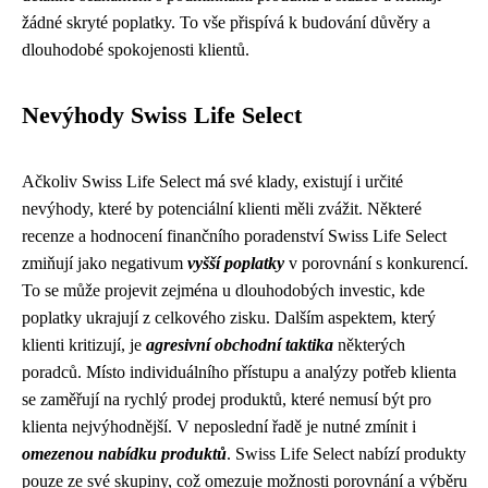
žádné skryté poplatky. To vše přispívá k budování důvěry a
dlouhodobé spokojenosti klientů.
Nevýhody Swiss Life Select
Ačkoliv Swiss Life Select má své klady, existují i ​​určité
nevýhody, které by potenciální klienti měli zvážit. Některé
recenze a hodnocení finančního poradenství Swiss Life Select
zmiňují jako negativum
vyšší poplatky
v porovnání s konkurencí.
To se může projevit zejména u dlouhodobých investic, kde
poplatky ukrajují z celkového zisku. Dalším aspektem, který
klienti kritizují, je
agresivní obchodní taktika
některých
poradců. Místo individuálního přístupu a analýzy potřeb klienta
se zaměřují na rychlý prodej produktů, které nemusí být pro
klienta nejvýhodnější. V neposlední řadě je nutné zmínit i
omezenou nabídku produktů
. Swiss Life Select nabízí produkty
pouze ze své skupiny, což omezuje možnosti porovnání a výběru