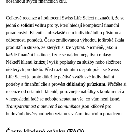
dosáhnout svých finančních cílů.
Celkově recenze a hodnocení Swiss Life Select naznačují, že se
jedná o
solidní volbu
pro ty, kteří hledají komplexní finanční
poradenství. Klienti si obzvláště cení individuálního přístupu a
odbornosti poradců. Často zmiňovanou výhodou je široká škála
produktů a služeb, ze kterých si lze vybrat. Nicméně, jako u
každé finanční instituce, i zde se najdou negativní ohlasy.
Někteří klienti kritizují vyšší poplatky za služby nebo složitost
některých produktů. Před rozhodnutím o spolupráci se Swiss
Life Select je proto důležité pečlivě zvážit své individuální
potřeby a finanční cíle a provést
důkladný průzkum
. Přečtěte si
recenze od ostatních klientů, porovnejte nabídky s konkurencí a
v neposlední řadě se nebojte zeptat na vše, co vám není jasné.
Transparentnost a otevřená komunikace
jsou klíčové pro
budování důvěryhodného vztahu s vaším finančním poradcem.
Často kladené otázky (FAQ)