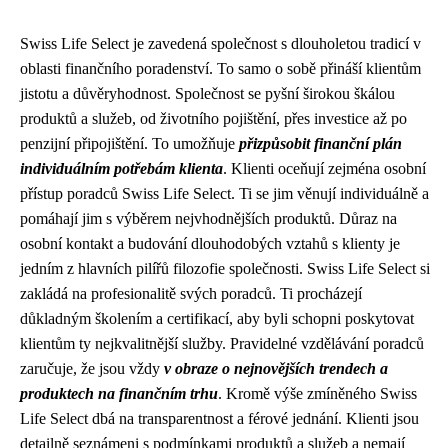
Swiss Life Select je zavedená společnost s dlouholetou tradicí v
oblasti finančního poradenství. To samo o sobě přináší klientům
jistotu a důvěryhodnost. Společnost se pyšní širokou škálou
produktů a služeb, od životního pojištění, přes investice až po
penzijní připojištění. To umožňuje
přizpůsobit finanční plán
individuálním potřebám klienta
. Klienti oceňují zejména osobní
přístup poradců Swiss Life Select. Ti se jim věnují individuálně a
pomáhají jim s výběrem nejvhodnějších produktů. Důraz na
osobní kontakt a budování dlouhodobých vztahů s klienty je
jedním z hlavních pilířů filozofie společnosti. Swiss Life Select si
zakládá na profesionalitě svých poradců. Ti procházejí
důkladným školením a certifikací, aby byli schopni poskytovat
klientům ty nejkvalitnější služby. Pravidelné vzdělávání poradců
zaručuje, že jsou vždy
v obraze o nejnovějších trendech a
produktech na finančním trhu
. Kromě výše zmíněného Swiss
Life Select dbá na transparentnost a férové jednání. Klienti jsou
detailně seznámeni s podmínkami produktů a služeb a nemají