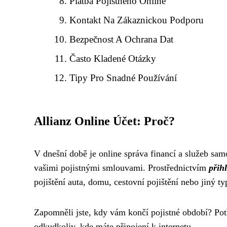
Platba Pojistného Online
Kontakt Na Zákaznickou Podporu
Bezpečnost A Ochrana Dat
Často Kladené Otázky
Tipy Pro Snadné Používání
Allianz Online Účet: Proč?
V dnešní době je online správa financí a služeb sam
vašimi pojistnými smlouvami. Prostřednictvím
přih
pojištění auta, domu, cestovní pojištění nebo jiný ty
Zapomněli jste, kdy vám končí pojistné období? Po
odkudkoliv, kde máte připojení k internetu.