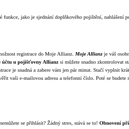
né funkce, jako je sjednání doplňkového pojištění, nahlášení p
u možnost registrace do Moje Allianz.
Moje Allianz
je váš osobn
e účtu u pojišťovny Allianz
si můžete snadno zkontrolovat sta
race je snadná a zabere vám jen pár minut. Stačí vyplnit krát
věřit vaši e-mailovou adresu a telefonní číslo. Poté se budet
emůžete se přihlásit? Žádný stres, stává se to!
Obnovení pří