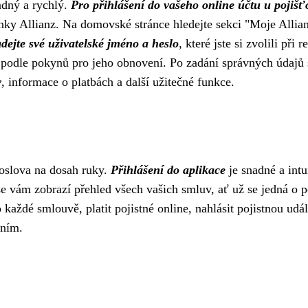
adný a rychlý.
Pro přihlášení do vašeho online účtu u pojišť
ky Allianz. Na domovské stránce hledejte sekci "Moje Allianz
dejte své uživatelské jméno a heslo
, které jste si zvolili při
podle pokynů pro jeho obnovení. Po zadání správných údajů s
y
, informace o platbách a další užitečné funkce.
doslova na dosah ruky.
Přihlášení do aplikace
je snadné a intu
se vám zobrazí přehled všech vašich smluv, ať už se jedná o p
 každé smlouvě, platit pojistné online, nahlásit pojistnou ud
áním.