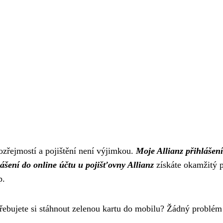
ozřejmostí a pojištění není výjimkou.
Moje Allianz přihlášení
lášení do online účtu u pojišťovny Allianz
získáte okamžitý p
p.
třebujete si stáhnout zelenou kartu do mobilu? Žádný problé