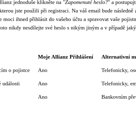
lianz jednoduše klikněte na "
Zapomenuté heslo?
" a postupuj
rou jste použili při registraci. Na váš email bude následně z
e moci ihned přihlásit do vašeho účtu a spravovat vaše pojis
oto nikdy nesdílejte své heslo s nikým jiným a v případě jak
Moje Allianz Přihlášení
Alternativní 
cím o pojistce
Ano
Telefonicky, o
 události
Ano
Telefonicky, e
Ano
Bankovním pře