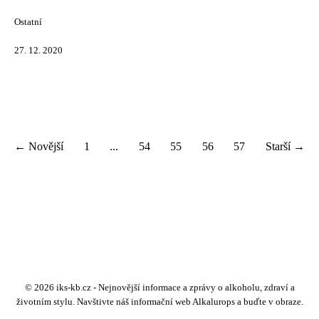
Ostatní
27. 12. 2020
← Novější
1
...
54
55
56
57
Starší →
© 2026 iks-kb.cz - Nejnovější informace a zprávy o alkoholu, zdraví a
životním stylu. Navštivte náš informační web Alkalurops a buďte v obraze.