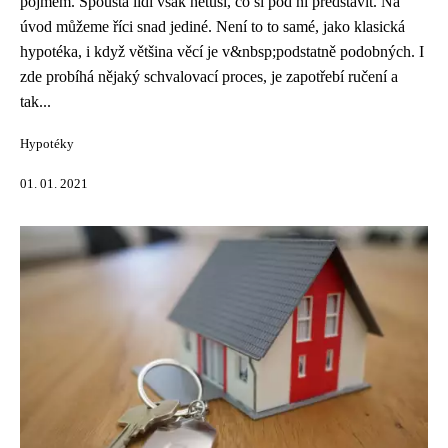
pojmem. Spousta lidí však netuší, co si pod ní představit. Na
úvod můžeme říci snad jediné. Není to to samé, jako klasická
hypotéka, i když většina věcí je v&nbsp;podstatně podobných. I
zde probíhá nějaký schvalovací proces, je zapotřebí ručení a
tak...
Hypotéky
01. 01. 2021