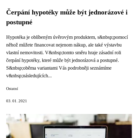
Čerpání hypotéky může být jednorázové i
postupné
Hypotéka je oblíbeným úvěrovým produktem, s&nbsp;pomocí
něhož můžete financovat nejenom nákup, ale také výstavbu
vlastní nemovitosti. V&nbsp;tomto směru hraje zásadní roli
čerpání hypotéky, které může být jednorázová a postupné.
S&nbsp;oběma variantami Vás podrobněji seznámíme
v&nbsp;následujících...
Ostatní
03. 01. 2021