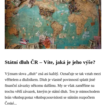
Státní dluh ČR – Víte, jaká je jeho výše?
Význam slova „dluh“ zná asi každý. Označuje se tak vztah mezi
věřitelem a dlužníkem. Dluh je vlastně povinností splatit jisté
finanční závazky někomu dalšímu. My se však zaměříme na
trochu větší závazek, kterým je státní dluh. Ten je mimochodem
brán v&nbsp;potaz v&nbsp;souvislosti se státním rozpočtem
České...