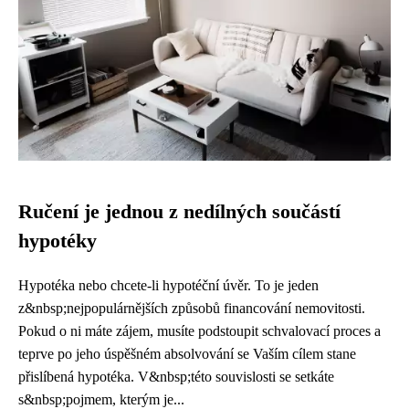
Ručení je jednou z nedílných součástí
hypotéky
Hypotéka nebo chcete-li hypotéční úvěr. To je jeden
z&nbsp;nejpopulárnějších způsobů financování nemovitosti.
Pokud o ni máte zájem, musíte podstoupit schvalovací proces a
teprve po jeho úspěšném absolvování se Vaším cílem stane
přislíbená hypotéka. V&nbsp;této souvislosti se setkáte
s&nbsp;pojmem, kterým je...