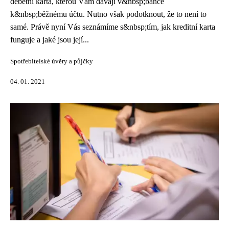
debetní karta, kterou Vám dávají v&nbsp;bance
k&nbsp;běžnému účtu. Nutno však podotknout, že to není to
samé. Právě nyní Vás seznámíme s&nbsp;tím, jak kreditní karta
funguje a jaké jsou její...
Spotřebitelské úvěry a půjčky
04. 01. 2021